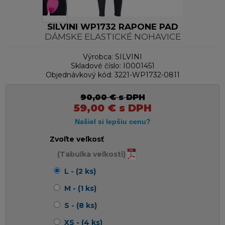
SILVINI WP1732 RAPONE PAD
DÁMSKE ELASTICKÉ NOHAVICE
Výrobca:
SILVINI
Skladové číslo:
I0001451
Objednávkový kód:
3221-WP1732-0811
90,00
€
s DPH
59,00
€
s DPH
Zvoľte veľkosť
(Tabuľka veľkosti)
L - (2 ks)
M - (1 ks)
S - (8 ks)
XS - (4 ks)