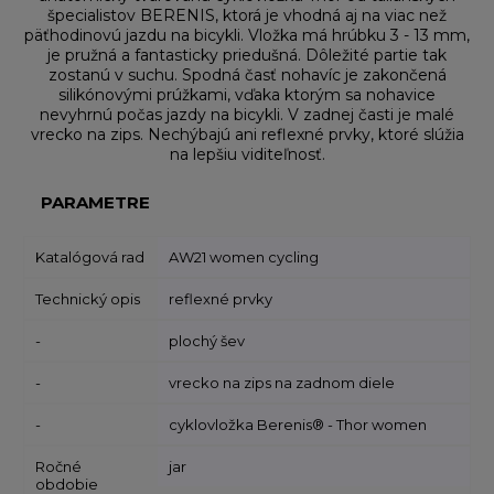
špecialistov BERENIS, ktorá je vhodná aj na viac než
päťhodinovú jazdu na bicykli. Vložka má hrúbku 3 - 13 mm,
je pružná a fantasticky priedušná. Dôležité partie tak
zostanú v suchu. Spodná časť nohavíc je zakončená
silikónovými prúžkami, vďaka ktorým sa nohavice
nevyhrnú počas jazdy na bicykli. V zadnej časti je malé
vrecko na zips. Nechýbajú ani reflexné prvky, ktoré slúžia
na lepšiu viditeľnosť.
PARAMETRE
Katalógová rad
AW21 women cycling
Technický opis
reflexné prvky
-
plochý šev
-
vrecko na zips na zadnom diele
-
cyklovložka Berenis® - Thor women
Ročné
jar
obdobie