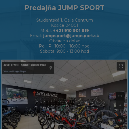
Predajňa JUMP SPORT
Študentská 1, Galla Centrum
Košice 04001
Mobil:
+421 910 901 619
Email:
jumpsport@jumpsport.sk
Otváracia doba:
Po - Pi: 10:00 - 18:00 hod,
Sobota: 9:00 - 13:00 hod