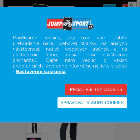
0
ÚVOD
OBLEČENIE
NOHAVICE/KRAŤASY
Používame cookies, aby sme vám uľahčili
prehliadanie našej webovej stránky, na analýzu
UŽÍVATEĽSKÝ PANEL
návštevnosti našich webových stránok a na
pochopenie toho, odkiaľ naši návštevníci
KATEGÓRIE
prichádzajú. Dajte nám vedieť o vašich
preferenciách. Podrobné informácie nájdete v sekcii
HLAVNÉ MENU
-
Nastavenie súkromia
VÝPREDAJ - VŠETKO
-34%