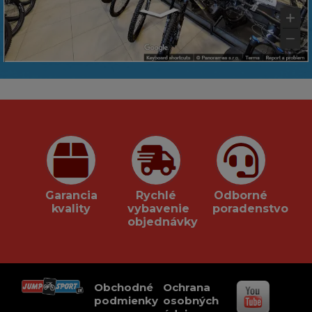
Garancia
Rychlé
Odborné
kvality
vybavenie
poradenstvo
objednávky
Obchodné
Ochrana
podmienky
osobných