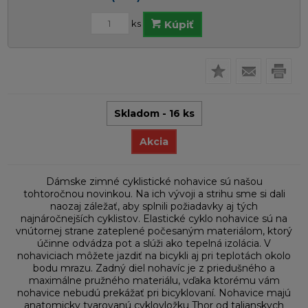
ks
Kúpiť
Skladom - 16 ks
Akcia
Dámske zimné cyklistické nohavice sú našou
tohtoročnou novinkou. Na ich vývoji a strihu sme si dali
naozaj záležať, aby splnili požiadavky aj tých
najnáročnejších cyklistov. Elastické cyklo nohavice sú na
vnútornej strane zateplené počesaným materiálom, ktorý
účinne odvádza pot a slúži ako tepelná izolácia. V
nohaviciach môžete jazdiť na bicykli aj pri teplotách okolo
bodu mrazu. Zadný diel nohavíc je z priedušného a
maximálne pružného materiálu, vďaka ktorému vám
nohavice nebudú prekážať pri bicyklovaní. Nohavice majú
anatomicky tvarovanú cyklovložku Thor od talianskych