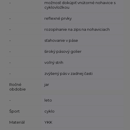
-
možnosť dokúpiť vnútorné nohavice s
cyklovložkou
-
reflexné prvky
-
rozopínanie na zips na nohaviciach
-
sťahovanie v páse
-
široký pásový golier
-
voľný strih
-
zvýšený pás v zadnej časti
Ročné
jar
obdobie
-
leto
Šport
cyklo
Materiál
YKK