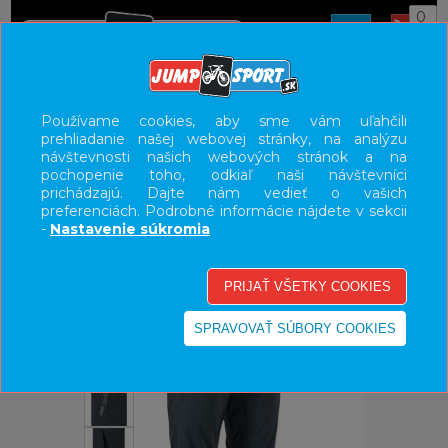
0
ÚVOD
OBLEČENIE
NOHAVICE/KRAŤASY
Používame cookies, aby sme vám uľahčili
prehliadanie našej webovej stránky, na analýzu
UŽÍVATEĽSKÝ PANEL
návštevnosti našich webových stránok a na
pochopenie toho, odkiaľ naši návštevníci
KATEGÓRIE
prichádzajú. Dajte nám vedieť o vašich
preferenciách. Podrobné informácie nájdete v sekcii
HLAVNÉ MENU
-
Nastavenie súkromia
VÝPREDAJ - VŠETKO