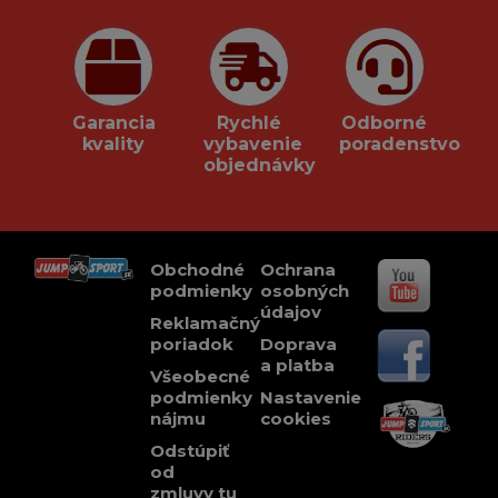
Garancia
Rychlé
Odborné
kvality
vybavenie
poradenstvo
objednávky
Obchodné
Ochrana
podmienky
osobných
údajov
Reklamačný
poriadok
Doprava
a platba
Všeobecné
podmienky
Nastavenie
nájmu
cookies
Odstúpiť
od
zmluvy tu