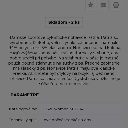
Skladom - 2 ks
Dámske športové cyklistické nohavice Patria. Patria sú
vyrobené z ľahkého, veľmi rýchlo schnúceho materiálu
(94% polyester s 6% elastanom). Nohavice sú nad kolená,
majú zvýšený zadný pás a sú anatomicky strihané, aby
dobre sedeli pri pohybe. Na stiahnutie v páse je možné
použiť bočné stiahnutie na suchý zips. Predné zapínanie
má klasický zips. Nohavice Patria majú dve klasické
vrecká. Ak chcete byť štýlový na bicykli aj bez neho,
nohavice Patria sú správna voľba. Cyklistická vložka nie je
súčasťou týchto nohavíc.
PARAMETRE
Katalógová rad
SS20 women MTB 04
Technický opis
dve bočné vrecká na zips