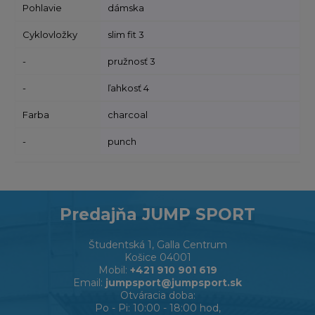
Pohlavie
dámska
Cyklovložky
slim fit 3
-
pružnosť 3
-
ľahkosť 4
Farba
charcoal
-
punch
Predajňa JUMP SPORT
Študentská 1, Galla Centrum
Košice 04001
Mobil:
+421 910 901 619
Email:
jumpsport@jumpsport.sk
Otváracia doba:
Po - Pi: 10:00 - 18:00 hod,