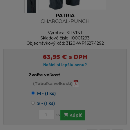
PATRIA
CHARCOAL-PUNCH
Výrobca:
SILVINI
Skladové číslo:
I0001293
Objednávkový kód:
3120-WP1627-1292
63,95
€
s DPH
Zvoľte veľkosť
(Tabuľka veľkosti)
M - (1 ks)
S - (1 ks)
ks
Kúpiť