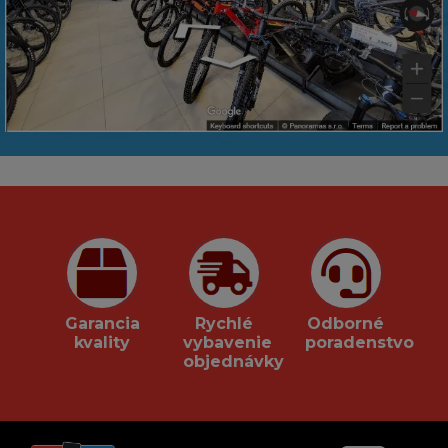
Garancia
Rychlé
Odborné
kvality
vybavenie
poradenstvo
objednávky