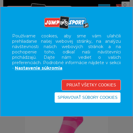
0
ÚVOD
OBLEČENIE
PONOŽKY
Používame cookies, aby sme vám uľahčili
prehliadanie našej webovej stránky, na analýzu
UŽÍVATEĽSKÝ PANEL
návštevnosti našich webových stránok a na
pochopenie toho, odkiaľ naši návštevníci
KATEGÓRIE
prichádzajú. Dajte nám vedieť o vašich
preferenciách. Podrobné informácie nájdete v sekcii
HLAVNÉ MENU
-
Nastavenie súkromia
VÝPREDAJ - VŠETKO