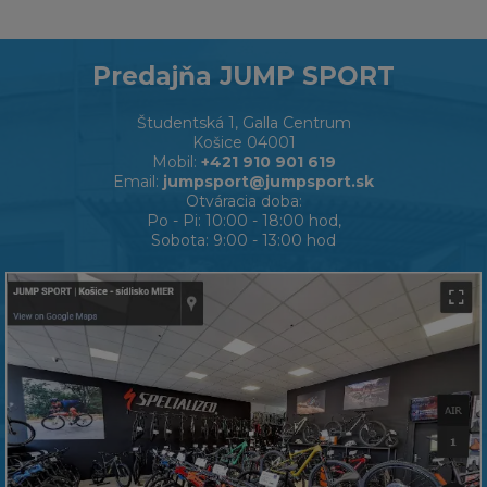
Predajňa JUMP SPORT
Študentská 1, Galla Centrum
Košice 04001
Mobil:
+421 910 901 619
Email:
jumpsport@jumpsport.sk
Otváracia doba:
Po - Pi: 10:00 - 18:00 hod,
Sobota: 9:00 - 13:00 hod