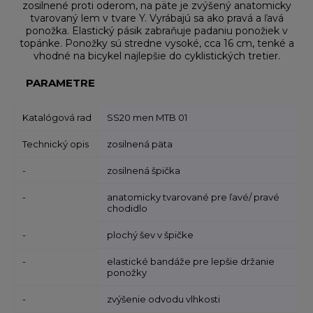
zosilnené proti oderom, na päte je zvýšený anatomicky
tvarovaný lem v tvare Y. Vyrábajú sa ako pravá a ľavá
ponožka. Elastický pásik zabraňuje padaniu ponožiek v
topánke. Ponožky sú stredne vysoké, cca 16 cm, tenké a
vhodné na bicykel najlepšie do cyklistických tretier.
PARAMETRE
Katalógová rad
SS20 men MTB 01
Technický opis
zosilnená päta
-
zosilnená špička
-
anatomicky tvarované pre ľavé/ pravé
chodidlo
-
plochý šev v špičke
-
elastické bandáže pre lepšie držanie
ponožky
-
zvýšenie odvodu vlhkosti