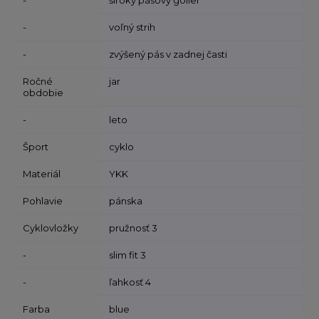
-
široký pásový golier
-
voľný strih
-
zvýšený pás v zadnej časti
Ročné
jar
obdobie
-
leto
Šport
cyklo
Materiál
YKK
Pohlavie
pánska
Cyklovložky
pružnosť 3
-
slim fit 3
-
ľahkosť 4
Farba
blue