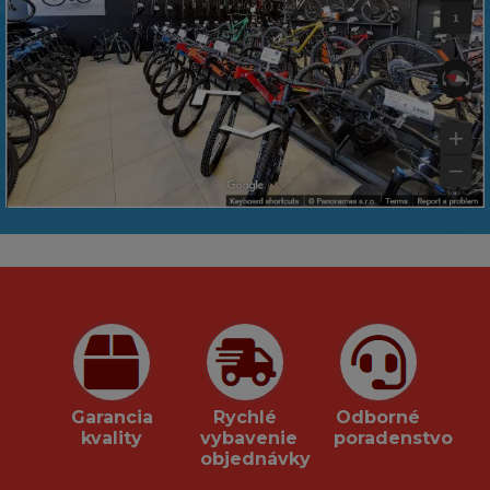
Garancia
Rychlé
Odborné
kvality
vybavenie
poradenstvo
objednávky