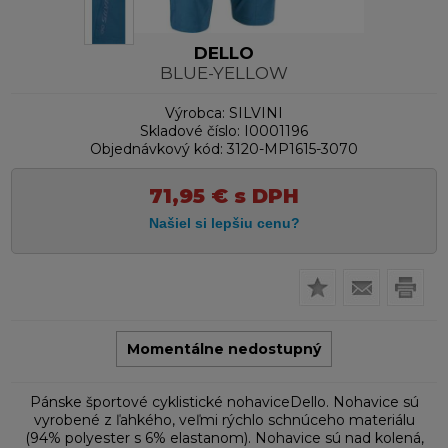
DELLO
BLUE-YELLOW
Výrobca:
SILVINI
Skladové číslo:
I0001196
Objednávkový kód:
3120-MP1615-3070
71,95
€
s DPH
Momentálne nedostupný
Pánske športové cyklistické nohaviceDello. Nohavice sú
vyrobené z ľahkého, veľmi rýchlo schnúceho materiálu
(94% polyester s 6% elastanom). Nohavice sú nad kolená,