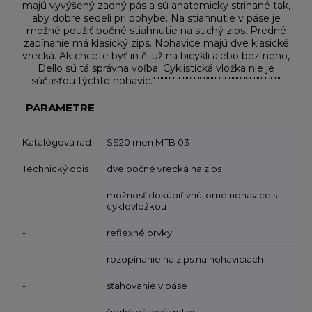
majú vyvýšený zadný pás a sú anatomicky strihané tak,
aby dobre sedeli pri pohybe. Na stiahnutie v páse je
možné použiť bočné stiahnutie na suchý zips. Predné
zapínanie má klasický zips. Nohavice majú dve klasické
vrecká. Ak chcete byť in či už na bicykli alebo bez neho,
Dello sú tá správna voľba. Cyklistická vložka nie je
súčasťou týchto nohavíc."""""""""""""""""""""""""""""""
PARAMETRE
Katalógová rad
SS20 men MTB 03
Technický opis
dve bočné vrecká na zips
-
možnosť dokúpiť vnútorné nohavice s
cyklovložkou
-
reflexné prvky
-
rozopínanie na zips na nohaviciach
-
sťahovanie v páse