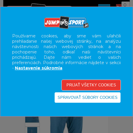
0
ÚVOD
OBLEČENIE
NOHAVICE/KRAŤASY
Používame cookies, aby sme vám uľahčili
prehliadanie našej webovej stránky, na analýzu
UŽÍVATEĽSKÝ PANEL
návštevnosti našich webových stránok a na
pochopenie toho, odkiaľ naši návštevníci
KATEGÓRIE
prichádzajú. Dajte nám vedieť o vašich
preferenciách. Podrobné informácie nájdete v sekcii
HLAVNÉ MENU
-
Nastavenie súkromia
VÝPREDAJ - VŠETKO