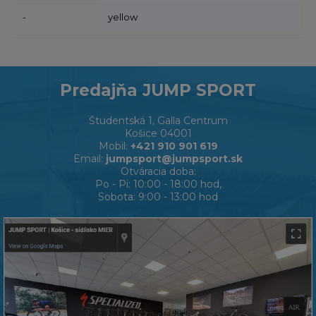
-
yellow
Predajňa JUMP SPORT
Študentská 1, Galla Centrum
Košice 04001
Mobil:
+421 910 901 619
Email:
jumpsport@jumpsport.sk
Otváracia doba:
Po - Pi: 10:00 - 18:00 hod,
Sobota: 9:00 - 13:00 hod