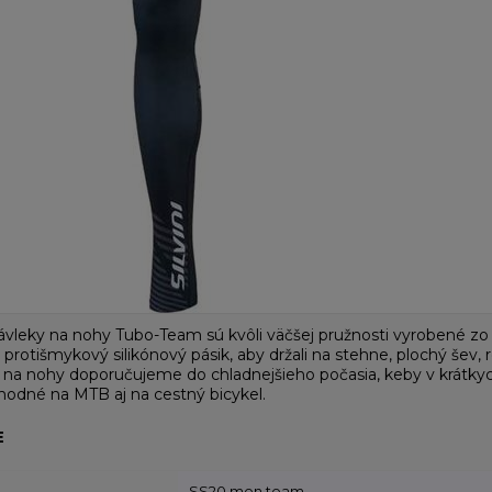
návleky na nohy Tubo-Team sú kvôli väčšej pružnosti vyrobené zo
 protišmykový silikónový pásik, aby držali na stehne, plochý šev, 
y na nohy doporučujeme do chladnejšieho počasia, keby v krátkyc
vhodné na MTB aj na cestný bicykel.
E
SS20 men team