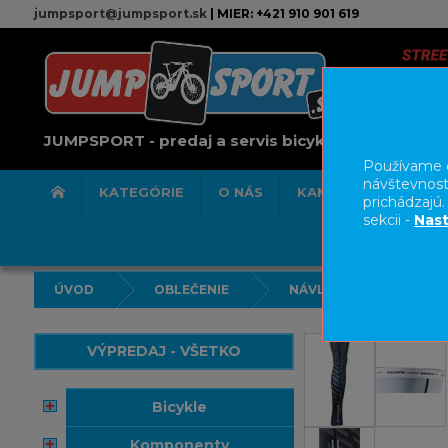
jumpsport@jumpsport.sk
| MIER: +421 910 901 619
JUMPSPORT - predaj a servis bicyklov
Používame c
návštevnost
KATEGÓRIE
O NÁS
KAMENNÁ PREDAJN
prichádzajú
sekcii -
Nast
ÚVOD
OBLEČENIE
NÁVLEKY
VÝPREDAJ - VŠETKO
bicykle
komponenty