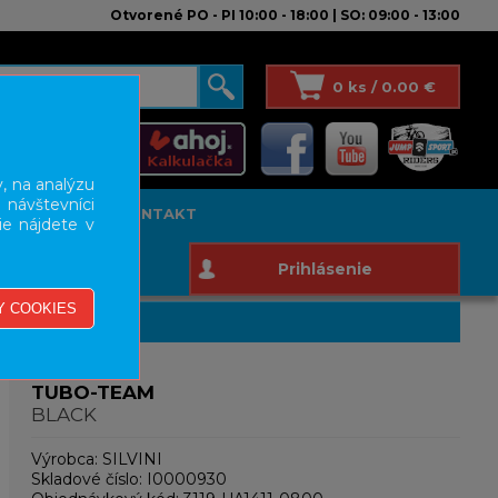
Otvorené PO - PI 10:00 - 18:00 | SO: 09:00 - 13:00
0 ks / 0.00 €
, na analýzu
 návštevníci
T STUDIO
KONTAKT
ie nájdete v
Prihlásenie
TUBO-TEAM
BLACK
Výrobca:
SILVINI
Skladové číslo:
I0000930