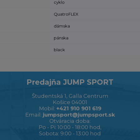
cyklo
QuatroFLEX
dámska
pánska
black
Predajňa JUMP SPORT
Študentská 1, Galla Centrum
Košice 04001
Mobil:
+421 910 901 619
Email:
jumpsport@jumpsport.sk
Otváracia doba:
Po - Pi: 10:00 - 18:00 hod,
Sobota: 9:00 - 13:00 hod