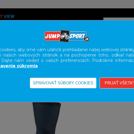
ookies, aby sme vám uľahčili prehliadanie našej webovej stránky
i našich webových stránok a na pochopenie toho, odkiaľ naši
A
SERVIS
SLUŽBY
KARIÉRA
BODY GEOMETRY FI
. Dajte nám vedieť o vašich preferenciách. Podrobné informác
avenie súkromia