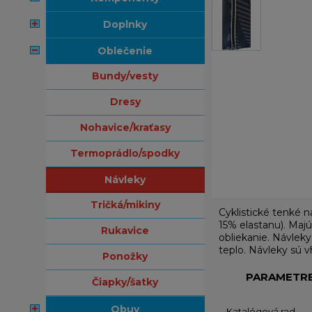
doplnky
oblečenie
bundy/vesty
dresy
nohavice/kraťasy
termoprádlo/spodky
návleky
tričká/mikiny
Cyklistické tenké 
15% elastanu). Majú
rukavice
obliekanie. Návlek
teplo. Návleky sú 
ponožky
PARAMETR
čiapky/šatky
obuv
Katalógová rad