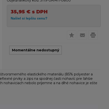
Objednávkový kód:
3119-UA1411-0800
35,95
€
s DPH
Momentálne nedostupný
 štvorsmerného elastického materiálu (85% polyester a
reflexné prvky a zips na spodnej časti nohavíc pre ľahšie
h nohaviciach nebolo príjemne a na dlhé nohavice je ešte