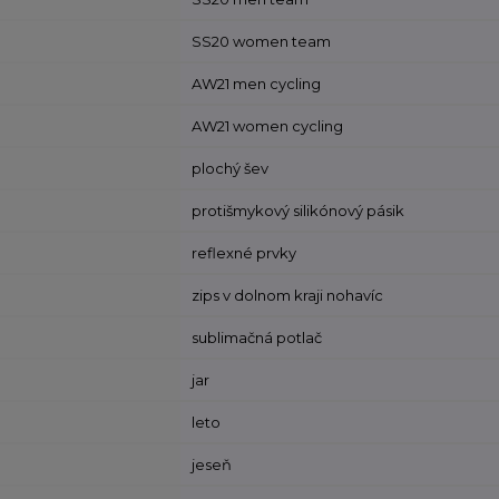
SS20 women team
AW21 men cycling
AW21 women cycling
plochý šev
protišmykový silikónový pásik
reflexné prvky
zips v dolnom kraji nohavíc
sublimačná potlač
jar
leto
jeseň