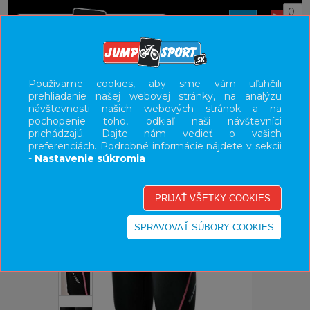
0
ÚVOD
OBLEČENIE
NOHAVICE/KRAŤASY
Používame cookies, aby sme vám uľahčili
prehliadanie našej webovej stránky, na analýzu
UŽÍVATEĽSKÝ PANEL
návštevnosti našich webových stránok a na
pochopenie toho, odkiaľ naši návštevníci
KATEGÓRIE
prichádzajú. Dajte nám vedieť o vašich
preferenciách. Podrobné informácie nájdete v sekcii
HLAVNÉ MENU
-
Nastavenie súkromia
VÝPREDAJ - VŠETKO