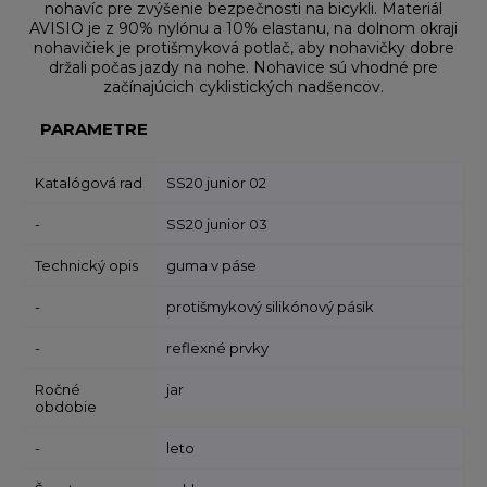
nohavíc pre zvýšenie bezpečnosti na bicykli. Materiál
AVISIO je z 90% nylónu a 10% elastanu, na dolnom okraji
nohavičiek je protišmyková potlač, aby nohavičky dobre
držali počas jazdy na nohe. Nohavice sú vhodné pre
začínajúcich cyklistických nadšencov.
PARAMETRE
Katalógová rad
SS20 junior 02
-
SS20 junior 03
Technický opis
guma v páse
-
protišmykový silikónový pásik
-
reflexné prvky
Ročné
jar
obdobie
-
leto