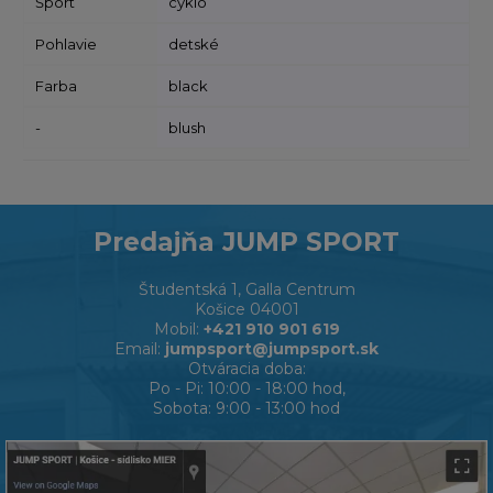
Šport
cyklo
Pohlavie
detské
Farba
black
-
blush
Predajňa JUMP SPORT
Študentská 1, Galla Centrum
Košice 04001
Mobil:
+421 910 901 619
Email:
jumpsport@jumpsport.sk
Otváracia doba:
Po - Pi: 10:00 - 18:00 hod,
Sobota: 9:00 - 13:00 hod