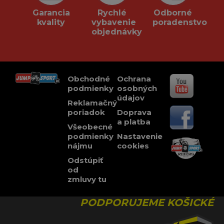
Garancia
Rychlé
Odborné
kvality
vybavenie
poradenstvo
objednávky
Obchodné
Ochrana
podmienky
osobných
údajov
Reklamačný
poriadok
Doprava
a platba
Všeobecné
podmienky
Nastavenie
nájmu
cookies
Odstúpiť
od
zmluvy tu
PODPORUJEME KOŠICKÉ