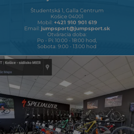
Študentská 1, Galla Centrum
Košice 04001
Mobil:
+421 910 901 619
Email:
jumpsport@jumpsport.sk
Otváracia doba:
Po - Pi: 10:00 - 18:00 hod,
Sobota: 9:00 - 13:00 hod