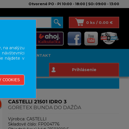
Otvorené PO - PI 10:00 - 18:00 | SO: 09:00 - 13:00
0 ks / 0.00 €
, na analýzu
 návštevníci
T STUDIO
KONTAKT
ie nájdete v
Prihlásenie
CASTELLI 21501 IDRO 3
GORETEX BUNDA DO DAŽĎA
Výrobca:
CASTELLI
Skladové číslo:
FP004776