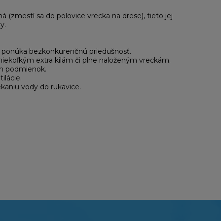
(zmestí sa do polovice vrecka na drese), tieto jej
y.
ponúka bezkonkurenčnú priedušnosť.
niekoľkým extra kilám či plne naloženým vreckám.
ých podmienok.
lácie.
kaniu vody do rukavice.