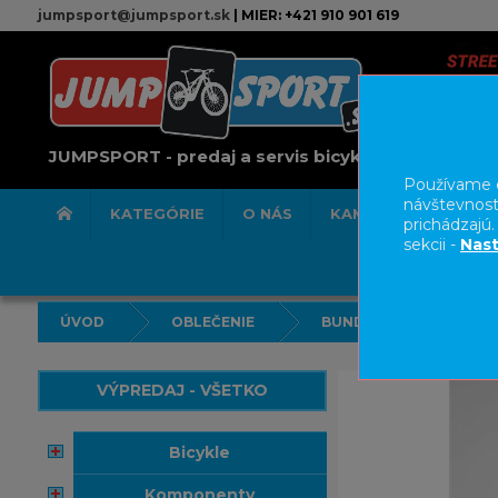
jumpsport@jumpsport.sk
| MIER: +421 910 901 619
JUMPSPORT - predaj a servis bicyklov
Používame c
návštevnost
KATEGÓRIE
O NÁS
KAMENNÁ PREDAJN
prichádzajú
sekcii -
Nast
ÚVOD
OBLEČENIE
BUNDY/VESTY
VÝPREDAJ - VŠETKO
bicykle
komponenty