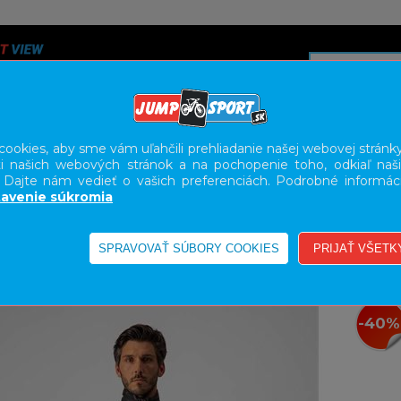
ookies, aby sme vám uľahčili prehliadanie našej webovej stránky
i našich webových stránok a na pochopenie toho, odkiaľ naši
A
SERVIS
SLUŽBY
KARIÉRA
BODY GEOMETRY FI
. Dajte nám vedieť o vašich preferenciách. Podrobné informác
avenie súkromia
-40%