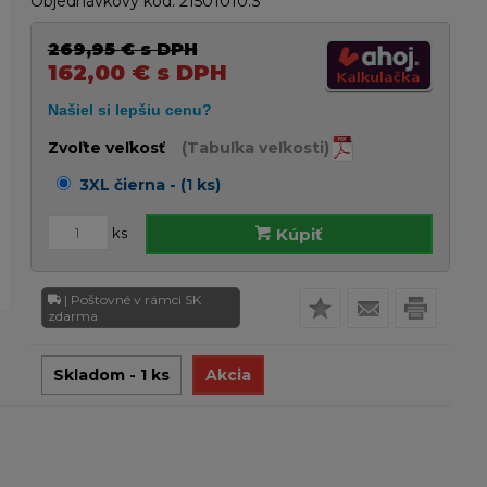
Objednávkový kód:
21501010.S
269,95
€
s DPH
162,00
€
s DPH
Zvoľte veľkosť
(Tabuľka veľkosti)
3XL čierna - (1 ks)
ks
Kúpiť
| Poštovné v rámci SK
zdarma
Skladom - 1 ks
Akcia