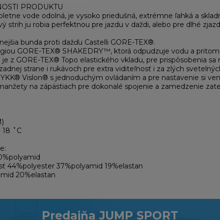
TNOSTI PRODUKTU
etne vode odolná, je vysoko priedušná, extrémne ľahká a skladná 
avý strih ju robia perfektnou pre jazdu v daždi, alebo pre dlhé zjazd
dnejšia bunda proti dažďu Castelli GORE-TEX®.
ógiou GORE-TEX® SHAKEDRY™, ktorá odpudzuje vodu a pritom 
 je z GORE-TEX® Topo elastického vkladu, pre prispôsobenia sa 
adnej strane i rukávoch pre extra viditeľnosť i za zlých sveteln
KK® Vislon® s jednoduchým ovládaním a pre nastavenie si venti
anžety na zápästiach pre dokonalé spojenie a zamedzenie zate
M)
- 18 ˚C
e:
00%polyamid
asť 44%polyester 37%polyamid 19%elastan
mid 20%elastan
Predajňa JUMP SPORT