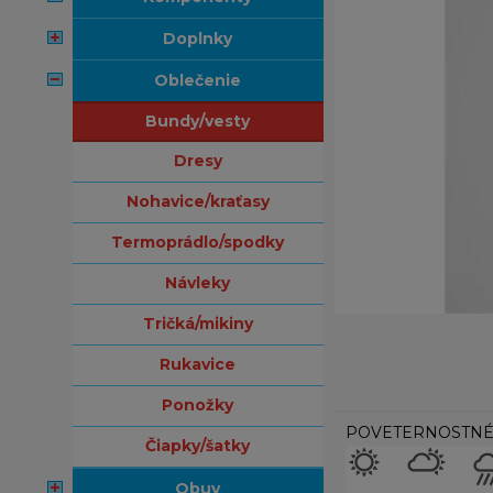
doplnky
oblečenie
bundy/vesty
dresy
nohavice/kraťasy
termoprádlo/spodky
návleky
tričká/mikiny
rukavice
ponožky
POVETERNOSTNÉ
čiapky/šatky
obuv