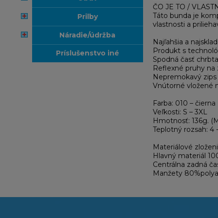
ČO JE TO / VLAS
Táto bunda je kompl
prilby
vlastnosti a prilieh
náradie/údržba
Najľahšia a najskla
Produkt s technol
príslušenstvo iné
Spodná časť chrbta
Reflexné pruhy na z
Nepremokavý zips Y
Vnútorné vložené m
Farba: 010 – čierna
Veľkosti: S – 3XL
Hmotnosť: 136g. (
Teplotný rozsah: 4 
Materiálové zloženi
Hlavný materiál 1
Centrálna zadná č
Manžety 80%polya