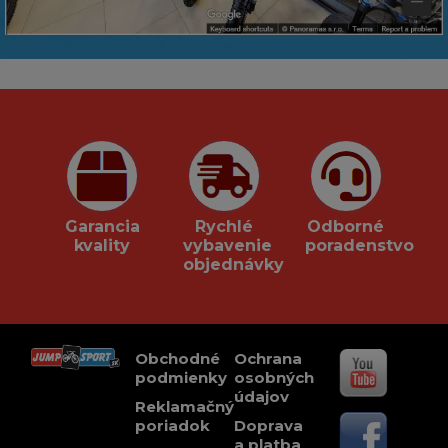
Garancia
Rychlé
Odborné
kvality
vybavenie
poradenstvo
objednávky
Obchodné
Ochrana
podmienky
osobných
údajov
Reklamačný
poriadok
Doprava
a platba