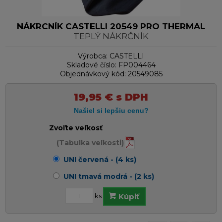
NÁKRCNÍK CASTELLI 20549 PRO THERMAL
TEPLÝ NÁKRČNÍK
Výrobca:
CASTELLI
Skladové číslo:
FP004464
Objednávkový kód:
20549085
19,95
€
s DPH
Zvoľte veľkosť
(Tabuľka veľkosti)
UNI červená - (4 ks)
UNI tmavá modrá - (2 ks)
ks
Kúpiť