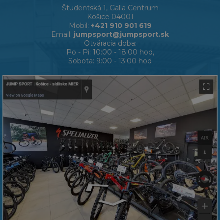
Študentská 1, Galla Centrum
Košice 04001
Mobil:
+421 910 901 619
Email:
jumpsport@jumpsport.sk
Otváracia doba:
Po - Pi: 10:00 - 18:00 hod,
Sobota: 9:00 - 13:00 hod