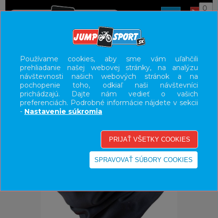
0
ÚVOD
OBLEČENIE
ČIAPKY/ŠATKY
Používame cookies, aby sme vám uľahčili
prehliadanie našej webovej stránky, na analýzu
UŽÍVATEĽSKÝ PANEL
návštevnosti našich webových stránok a na
pochopenie toho, odkiaľ naši návštevníci
KATEGÓRIE
prichádzajú. Dajte nám vedieť o vašich
preferenciách. Podrobné informácie nájdete v sekcii
HLAVNÉ MENU
-
Nastavenie súkromia
VÝPREDAJ - VŠETKO