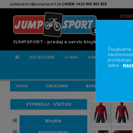
jumpsport@jumpsport.sk
| MIER: +421 910 901 619
JUMPSPORT - predaj a servis bicyklov
Používame c
návštevnost
KATEGÓRIE
O NÁS
KAMENNÁ PREDAJN
prichádzajú
sekcii -
Nast
ÚVOD
OBLEČENIE
BUNDY/VESTY
VÝPREDAJ - VŠETKO
bicykle
komponenty