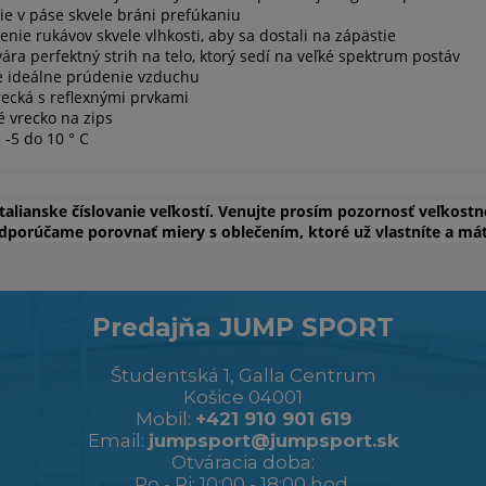
ie v páse skvele bráni prefúkaniu
nie rukávov skvele vlhkosti, aby sa dostali na zápästie
ára perfektný strih na telo, ktorý sedí na veľké spektrum postáv
e ideálne prúdenie vzduchu
recká s reflexnými prvkami
 vrecko na zips
 -5 do 10 ° C
talianske číslovanie veľkostí. Venujte prosím pozornosť veľkostn
dporúčame porovnať miery s oblečením, ktoré už vlastníte a má
Predajňa JUMP SPORT
Študentská 1, Galla Centrum
Košice 04001
Mobil:
+421 910 901 619
Email:
jumpsport@jumpsport.sk
Otváracia doba:
Po - Pi: 10:00 - 18:00 hod,