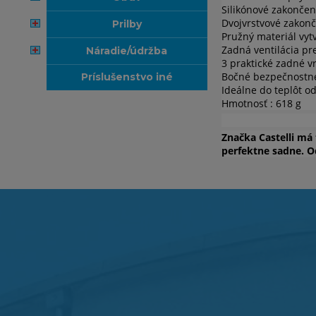
Silikónové zakončen
Dvojvrstvové zakonče
prilby
Pružný materiál vytv
Zadná ventilácia pr
náradie/údržba
3 praktické zadné v
Bočné bezpečnostné
príslušenstvo iné
Ideálne do teplôt od
Hmotnosť : 618 g
Značka Castelli má 
perfektne sadne. O