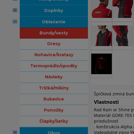
doplnky
oblečenie
bundy/vesty
dresy
nohavice/kraťasy
termoprádlo/spodky
návleky
tričká/mikiny
Špičková zimná bund
rukavice
Vlastnosti
Rad Rain or Shine 
ponožky
Materiál GORE-TEX 
priedušnosť
čiapky/šatky
. konštrukcia Alpha 
Vodeodolné zipsy Y
obuv