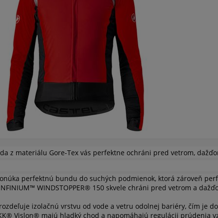
a z materiálu Gore-Tex vás perfektne ochráni pred vetrom, dažďo
ponúka perfektnú bundu do suchých podmienok, ktorá zároveň per
INFINIUM™ WINDSTOPPER® 150 skvele chráni pred vetrom a dažďo
rozdeľuje izolačnú vrstvu od vode a vetru odolnej bariéry, čím je d
KK® Vislon® majú hladký chod a napomáhajú regulácii prúdenia 