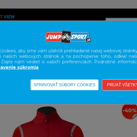
ookies, aby sme vám uľahčili prehliadanie našej webovej stránky
i našich webových stránok a na pochopenie toho, odkiaľ naši
A
SERVIS
SLUŽBY
KARIÉRA
BODY GEOMETRY FI
. Dajte nám vedieť o vašich preferenciách. Podrobné informác
avenie súkromia
-40%