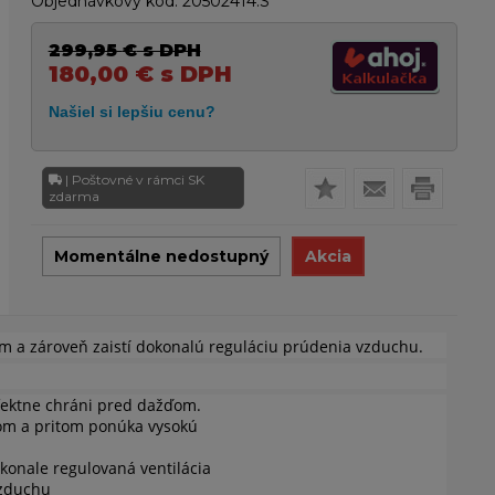
Objednávkový kód:
20502414.S
299,95
€
s DPH
180,00
€
s DPH
| Poštovné v rámci SK
zdarma
Momentálne nedostupný
Akcia
m a zároveň zaistí dokonalú reguláciu prúdenia vzduchu.
fektne chráni pred dažďom.
m a pritom ponúka vysokú
okonale regulovaná ventilácia
vzduchu