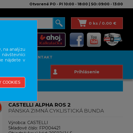
Otvorené PO - PI 10:00 - 18:00 | SO: 09:00 - 13:00
0 ks / 0.00 €
, na analýzu
 návštevníci
T STUDIO
KONTAKT
ie nájdete v
Prihlásenie
CASTELLI ALPHA ROS 2
PÁNSKA ZIMNÁ CYKLISTICKÁ BUNDA
Výrobca:
CASTELLI
Skladové číslo:
FP004421