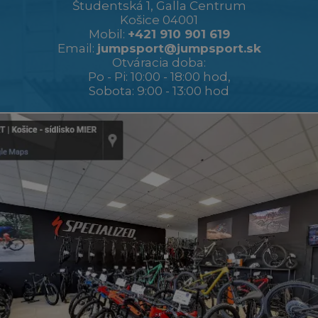
Študentská 1, Galla Centrum
Košice 04001
Mobil:
+421 910 901 619
Email:
jumpsport@jumpsport.sk
Otváracia doba:
Po - Pi: 10:00 - 18:00 hod,
Sobota: 9:00 - 13:00 hod