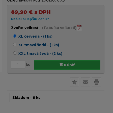
Objednávkový kód:
20013070.XS
89,90
€
s DPH
Zvoľte veľkosť
(Tabuľka veľkosti)
XL červená - (1 ks)
XL tmavá šedá - (1 ks)
XXL tmavá šedá - (2 ks)
ks
Kúpiť
Skladom - 6 ks