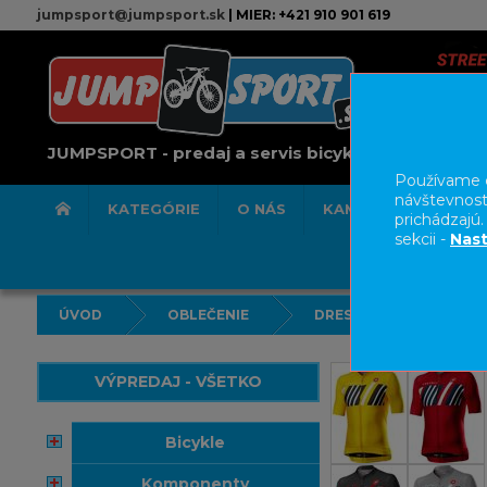
jumpsport@jumpsport.sk
| MIER: +421 910 901 619
JUMPSPORT - predaj a servis bicyklov
Používame c
návštevnost
KATEGÓRIE
O NÁS
KAMENNÁ PREDAJN
prichádzajú
sekcii -
Nast
ÚVOD
OBLEČENIE
DRESY
VÝPREDAJ - VŠETKO
bicykle
komponenty