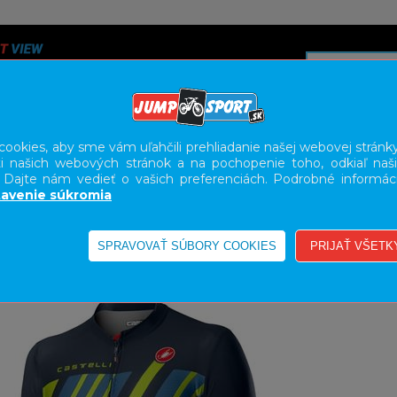
ookies, aby sme vám uľahčili prehliadanie našej webovej stránky
i našich webových stránok a na pochopenie toho, odkiaľ naši
A
SERVIS
SLUŽBY
KARIÉRA
BODY GEOMETRY FI
. Dajte nám vedieť o vašich preferenciách. Podrobné informác
avenie súkromia