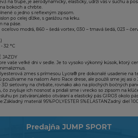
ev3 na trupe, je aerodynamický, elastický, udrží vás v suchu a 
 na bokoch a chrbte.
lnené o jedno s reflexným zipsom.
slon po celej dĺžke, s garážou na krku.
m na páse.
oceľovo modrá, 860 – šedá vortex, 030 – tmavá šedá, 023 – červe
)
 - 32 °C
É JAZDY
re vaše veľké dni v sedle. Je to vysoko výkonný kúsok, ktorý cen
nimalizmus.
polyesterová zmes s prímesou Lycra® pre dokonalé usadenie na tel
ú používame na našom Aero Race drese, ale použili sme jej asi o
 3D sieťoviny na chrbáte, rovnako ako na plochých bočných pane
 čo zvyšuje ich nosnosť a pridali sme i vrecko so zipsom na kľú
luhu pri zatváraní,alebo otváraní a elastický pás GIRO3 okolo pá
enie:Základný materiál 95%POLYESTER 5%ELASTANZadný diel 
Predajňa JUMP SPORT