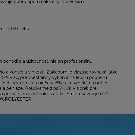
poskytuje dobrú oporu naloženým vreckám.
ná, 031 - žltá
í pohodlie a užitočnosť, nielen profesionálnu
o a kontrolu vlhkosti. Základom je vlastne rovnaká látka
 20% viac, pre všestranný výkon a na lepšiu podporu
loch. Vrecká sú o niečo väčšie ako vrecká na našich
če a peniaze. Používame zips YKK® Vislon® pre
sa pomáha s rozložením záťaže. Strih rukávov je dlhší.
100%POLYESTER