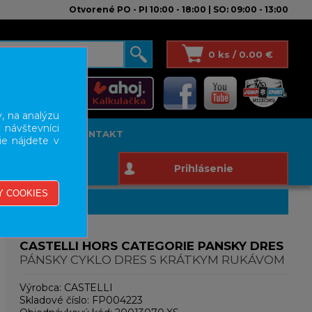
Otvorené PO - PI 10:00 - 18:00 | SO: 09:00 - 13:00
0 ks / 0.00 €
, na analýzu
 návštevníci
T STUDIO
KONTAKT
ie nájdete v
Prihlásenie
CASTELLI HORS CATEGORIE PANSKY DRES
PÁNSKY CYKLO DRES S KRÁTKYM RUKÁVOM
Výrobca:
CASTELLI
Skladové číslo:
FP004223