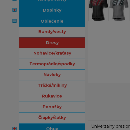
doplnky
oblečenie
bundy/vesty
dresy
nohavice/kraťasy
termoprádlo/spodky
návleky
tričká/mikiny
rukavice
ponožky
čiapky/šatky
Univerzálny dres p
obuv