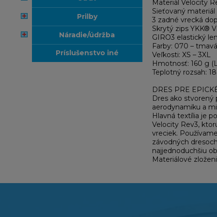
Materiál Velocity R
Sieťovaný materiál
prilby
3 zadné vrecká dop
Skrytý zips YKK® Vi
náradie/údržba
GIRO3 elastický le
Farby: 070 – tmavá 
príslušenstvo iné
Veľkosti: XS – 3XL
Hmotnosť: 160 g (L
Teplotný rozsah: 18
DRES PRE EPICK
Dres ako stvorený p
aerodynamiku a mi
Hlavná textília je 
Velocity Rev3, ktor
vreciek. Používame
závodných dresoch,
najjednoduchšiu obs
Materiálové zlož