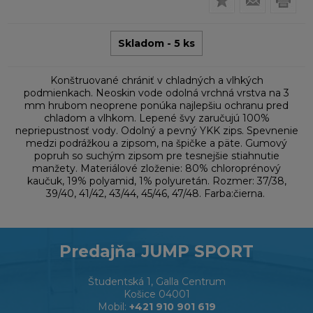
Skladom - 5 ks
Konštruované chrániť v chladných a vlhkých
podmienkach. Neoskin vode odolná vrchná vrstva na 3
mm hrubom neoprene ponúka najlepšiu ochranu pred
chladom a vlhkom. Lepené švy zaručujú 100%
nepriepustnosť vody. Odolný a pevný YKK zips. Spevnenie
medzi podrážkou a zipsom, na špičke a päte. Gumový
popruh so suchým zipsom pre tesnejšie stiahnutie
manžety. Materiálové zloženie: 80% chloroprénový
kaučuk, 19% polyamid, 1% polyuretán. Rozmer: 37/38,
39/40, 41/42, 43/44, 45/46, 47/48. Farba:čierna.
Predajňa JUMP SPORT
Študentská 1, Galla Centrum
Košice 04001
Mobil:
+421 910 901 619