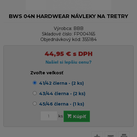
BWS 04N HARDWEAR NÁVLEKY NA TRETRY
Výrobca:
BBB
Skladové číslo:
FP004165
Objednávkový kód:
355184
44,95
€
s DPH
Zvoľte veľkosť
41/42 čierna - (2 ks)
43/44 čierna - (2 ks)
45/46 čierna - (1 ks)
ks
Kúpiť