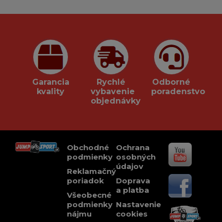
Garancia
Rychlé
Odborné
kvality
vybavenie
poradenstvo
objednávky
Obchodné
Ochrana
podmienky
osobných
údajov
Reklamačný
poriadok
Doprava
a platba
Všeobecné
podmienky
Nastavenie
nájmu
cookies