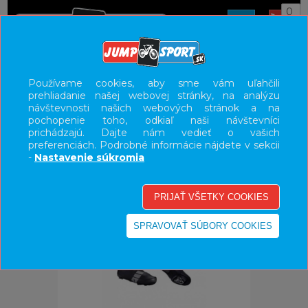
0
ÚVOD
OBLEČENIE
NÁVLEKY
Používame cookies, aby sme vám uľahčili
prehliadanie našej webovej stránky, na analýzu
UŽÍVATEĽSKÝ PANEL
návštevnosti našich webových stránok a na
pochopenie toho, odkiaľ naši návštevníci
KATEGÓRIE
prichádzajú. Dajte nám vedieť o vašich
preferenciách. Podrobné informácie nájdete v sekcii
HLAVNÉ MENU
-
Nastavenie súkromia
VÝPREDAJ - VŠETKO