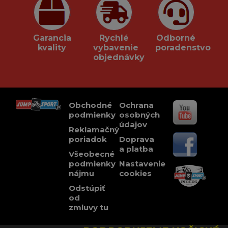
Garancia
Rychlé
Odborné
kvality
vybavenie
poradenstvo
objednávky
Obchodné
Ochrana
podmienky
osobných
údajov
Reklamačný
poriadok
Doprava
a platba
Všeobecné
podmienky
Nastavenie
nájmu
cookies
Odstúpiť
od
zmluvy tu