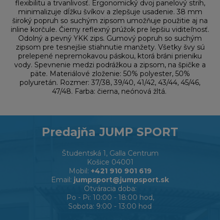
flexibilitu a trvanlivosť. Ergonomický dvoj panelový strih,
minimalizuje dĺžku švíkov a zlepšuje usadenie. 38 mm
široký popruh so suchým zipsom umožňuje použitie aj na
inline korčule. Čierny reflexný prúžok pre lepšiu viditeľnosť.
Odolný a pevný YKK zips. Gumový popruh so suchým
zipsom pre tesnejšie stiahnutie manžety. Všetky švy sú
prelepené nepremokavou páskou, ktorá bráni prieniku
vody. Spevnenie medzi podrážkou a zipsom, na špičke a
päte. Materiálové zloženie: 50% polyester, 50%
polyuretán. Rozmer: 37/38, 39/40, 41/42, 43/44, 45/46,
47/48. Farba: čierna, neónová žltá.
Predajňa JUMP SPORT
Študentská 1, Galla Centrum
Košice 04001
Mobil:
+421 910 901 619
Email:
jumpsport@jumpsport.sk
Otváracia doba:
Po - Pi: 10:00 - 18:00 hod,
Sobota: 9:00 - 13:00 hod