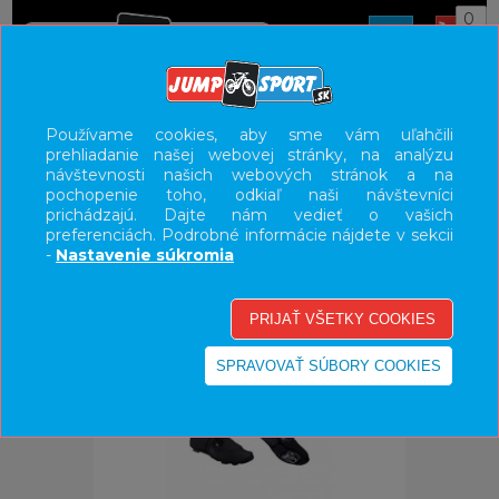
0
ÚVOD
OBLEČENIE
NÁVLEKY
Používame cookies, aby sme vám uľahčili
prehliadanie našej webovej stránky, na analýzu
UŽÍVATEĽSKÝ PANEL
návštevnosti našich webových stránok a na
pochopenie toho, odkiaľ naši návštevníci
KATEGÓRIE
prichádzajú. Dajte nám vedieť o vašich
preferenciách. Podrobné informácie nájdete v sekcii
HLAVNÉ MENU
-
Nastavenie súkromia
VÝPREDAJ - VŠETKO