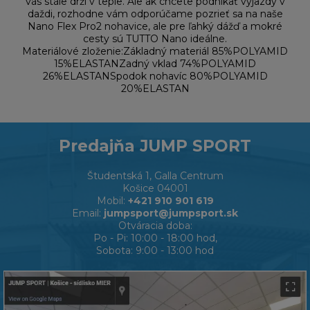
vás stále drží v teple. Ale ak chcete podnikať výjazdy v
daždi, rozhodne vám odporúčame pozrieť sa na naše
Nano Flex Pro2 nohavice, ale pre ľahký dážď a mokré
cesty sú TUTTO Nano ideálne.
Materiálové zloženie:Základný materiál 85%POLYAMID
15%ELASTANZadný vklad 74%POLYAMID
26%ELASTANSpodok nohavíc 80%POLYAMID
20%ELASTAN
Predajňa JUMP SPORT
Študentská 1, Galla Centrum
Košice 04001
Mobil:
+421 910 901 619
Email:
jumpsport@jumpsport.sk
Otváracia doba:
Po - Pi: 10:00 - 18:00 hod,
Sobota: 9:00 - 13:00 hod