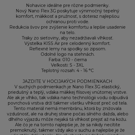
Nohavice ideálne pre rôzne podmienky.
Nový Nano Flex 3G poskytuje výnimočný tepelný
komfort, mäkkosť a pružnosť, s doteraz najlepšou
ochranou proti vode.
Redukcia švov pre zvýšenie komfortu a lepšie usadenie
na telo.
Traky zo sieťoviny, aby nezadržiavali vlhkosť.
Výstelka KISS Air pre celodenný komfort.
Reflexné lemy na spodky so zipsom.
Odolné logo na stehnách.
Farba: 010 - čierna
Veľkosti: S - 3XL
Teplotný rozsah: 4 - 16 °C
JAZDITE V HOCIJAKÝCH PODMIENKACH
V suchých podmienkach je Nano Flex 3G elastický,
priedušný a teplý, vďaka mäkkej flísovej vnútornej vrstve.
Ale ak je vlhko, tak vďaka nano technológii vodu odpudivá
povrchová vrstva drží takmer všetku vlhkosť preč od tela.
Tento materiál nemá membránu, ktorá by znižovala
vzdušnosť, ale na druhej strane počas silného dažďa, alebo
dlhého výjazdu môže nejaká tá vlhkosť prejsť až na kožu.
Ale čo je na tomto najlepšie je, že sa nikdy necítite
premoknutý, takmer vždy ako v suchu a najlepšie je že