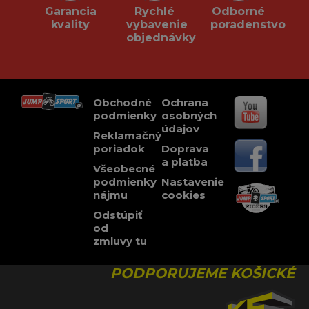
Garancia
Rychlé
Odborné
kvality
vybavenie
poradenstvo
objednávky
Obchodné
Ochrana
podmienky
osobných
údajov
Reklamačný
poriadok
Doprava
a platba
Všeobecné
podmienky
Nastavenie
nájmu
cookies
Odstúpiť
od
zmluvy tu
PODPORUJEME KOŠICKÉ