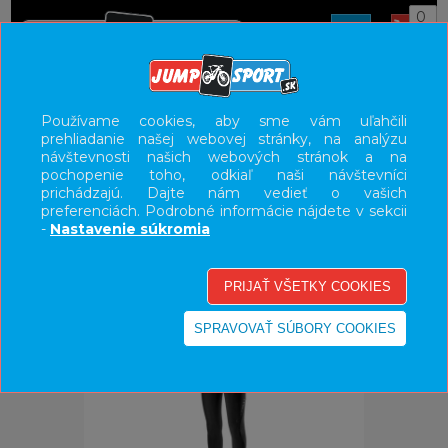
0
ÚVOD
OBLEČENIE
NOHAVICE/KRAŤASY
Používame cookies, aby sme vám uľahčili
prehliadanie našej webovej stránky, na analýzu
UŽÍVATEĽSKÝ PANEL
návštevnosti našich webových stránok a na
pochopenie toho, odkiaľ naši návštevníci
KATEGÓRIE
prichádzajú. Dajte nám vedieť o vašich
preferenciách. Podrobné informácie nájdete v sekcii
HLAVNÉ MENU
-
Nastavenie súkromia
VÝPREDAJ - VŠETKO