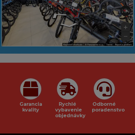
Garancia
Rychlé
Odborné
kvality
vybavenie
poradenstvo
objednávky