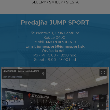
SLEEPY / SMILEY / SIESTA
Predajňa JUMP SPORT
Študentská 1, Galla Centrum
Košice 04001
Mobil:
+421 910 901 619
Email:
jumpsport@jumpsport.sk
Otváracia doba:
Po - Pi: 10:00 - 18:00 hod,
Sobota: 9:00 - 13:00 hod