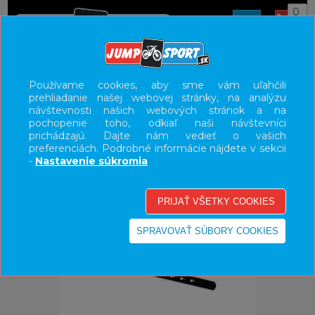
0
ÚVOD
DOPLNKY
DETSKÉ SEDAČKY
Používame cookies, aby sme vám uľahčili
prehliadanie našej webovej stránky, na analýzu
UŽÍVATEĽSKÝ PANEL
návštevnosti našich webových stránok a na
pochopenie toho, odkiaľ naši návštevníci
KATEGÓRIE
prichádzajú. Dajte nám vedieť o vašich
preferenciách. Podrobné informácie nájdete v sekcii
HLAVNÉ MENU
-
Nastavenie súkromia
VÝPREDAJ - VŠETKO