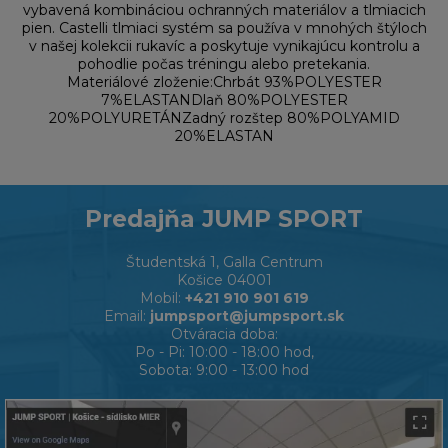
vybavená kombináciou ochranných materiálov a tlmiacich
pien. Castelli tlmiaci systém sa používa v mnohých štýloch
v našej kolekcii rukavíc a poskytuje vynikajúcu kontrolu a
pohodlie počas tréningu alebo pretekania.
Materiálové zloženie:Chrbát 93%POLYESTER
7%ELASTANDlaň 80%POLYESTER
20%POLYURETÁNZadný rozštep 80%POLYAMID
20%ELASTAN
Predajňa JUMP SPORT
Študentská 1, Galla Centrum
Košice 04001
Mobil:
+421 910 901 619
Email:
jumpsport@jumpsport.sk
Otváracia doba:
Po - Pi: 10:00 - 18:00 hod,
Sobota: 9:00 - 13:00 hod