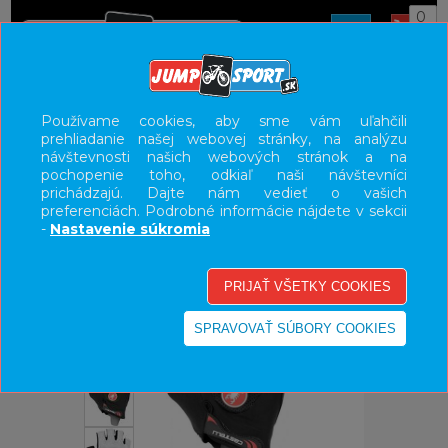
0
ÚVOD
OBLEČENIE
RUKAVICE
Používame cookies, aby sme vám uľahčili
prehliadanie našej webovej stránky, na analýzu
UŽÍVATEĽSKÝ PANEL
návštevnosti našich webových stránok a na
pochopenie toho, odkiaľ naši návštevníci
KATEGÓRIE
prichádzajú. Dajte nám vedieť o vašich
preferenciách. Podrobné informácie nájdete v sekcii
HLAVNÉ MENU
-
Nastavenie súkromia
VÝPREDAJ - VŠETKO