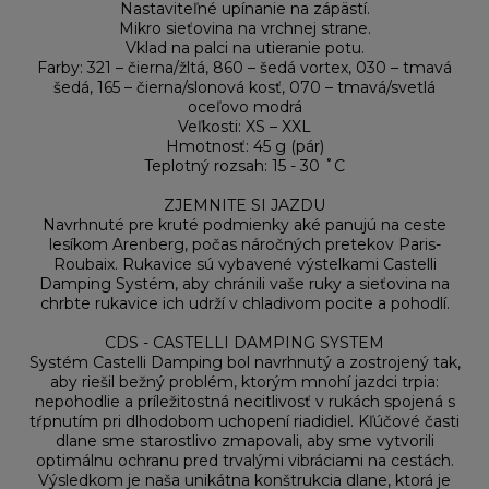
Nastaviteľné upínanie na zápästí.
Mikro sieťovina na vrchnej strane.
Vklad na palci na utieranie potu.
Farby: 321 – čierna/žltá, 860 – šedá vortex, 030 – tmavá
šedá, 165 – čierna/slonová kosť, 070 – tmavá/svetlá
oceľovo modrá
Veľkosti: XS – XXL
Hmotnosť: 45 g (pár)
Teplotný rozsah: 15 - 30 ˚C
ZJEMNITE SI JAZDU
Navrhnuté pre kruté podmienky aké panujú na ceste
lesíkom Arenberg, počas náročných pretekov Paris-
Roubaix. Rukavice sú vybavené výstelkami Castelli
Damping Systém, aby chránili vaše ruky a sieťovina na
chrbte rukavice ich udrží v chladivom pocite a pohodlí.
CDS - CASTELLI DAMPING SYSTEM
Systém Castelli Damping bol navrhnutý a zostrojený tak,
aby riešil bežný problém, ktorým mnohí jazdci trpia:
nepohodlie a príležitostná necitlivosť v rukách spojená s
tŕpnutím pri dlhodobom uchopení riadidiel. Kľúčové časti
dlane sme starostlivo zmapovali, aby sme vytvorili
optimálnu ochranu pred trvalými vibráciami na cestách.
Výsledkom je naša unikátna konštrukcia dlane, ktorá je