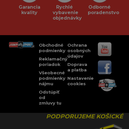
Garancia
Rychlé
Odborné
kvality
vybavenie
poradenstvo
objednávky
Obchodné
Ochrana
podmienky
osobných
údajov
Reklamačný
poriadok
Doprava
a platba
Všeobecné
podmienky
Nastavenie
nájmu
cookies
Odstúpiť
od
zmluvy tu
PODPORUJEME KOŠICKÉ