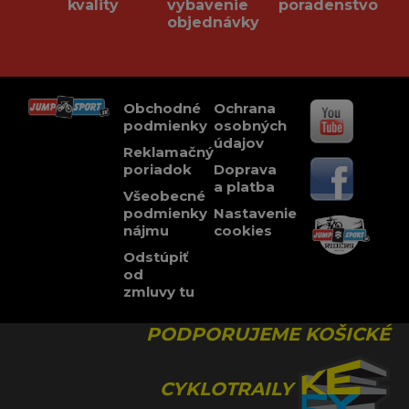
kvality
vybavenie
poradenstvo
objednávky
Obchodné
Ochrana
podmienky
osobných
údajov
Reklamačný
poriadok
Doprava
a platba
Všeobecné
podmienky
Nastavenie
nájmu
cookies
Odstúpiť
od
zmluvy tu
PODPORUJEME KOŠICKÉ
CYKLOTRAILY