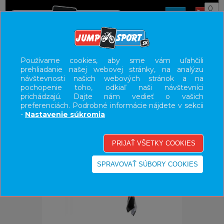
0
ÚVOD
OBLEČENIE
ČIAPKY/ŠATKY
Používame cookies, aby sme vám uľahčili
prehliadanie našej webovej stránky, na analýzu
UŽÍVATEĽSKÝ PANEL
návštevnosti našich webových stránok a na
pochopenie toho, odkiaľ naši návštevníci
KATEGÓRIE
prichádzajú. Dajte nám vedieť o vašich
preferenciách. Podrobné informácie nájdete v sekcii
HLAVNÉ MENU
-
Nastavenie súkromia
VÝPREDAJ - VŠETKO