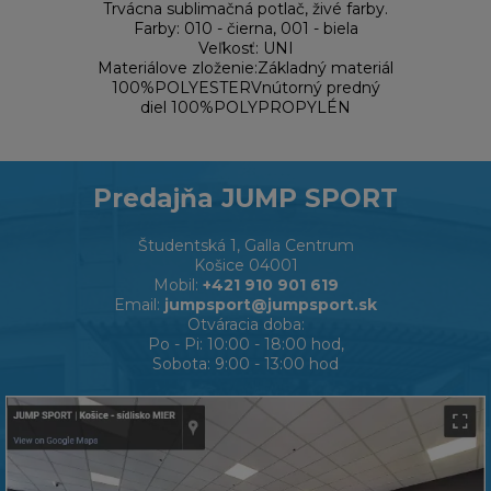
Trvácna sublimačná potlač, živé farby.
Farby: 010 - čierna, 001 - biela
Veľkosť: UNI
Materiálove zloženie:Základný materiál
100%POLYESTERVnútorný predný
diel 100%POLYPROPYLÉN
Predajňa JUMP SPORT
Študentská 1, Galla Centrum
Košice 04001
Mobil:
+421 910 901 619
Email:
jumpsport@jumpsport.sk
Otváracia doba:
Po - Pi: 10:00 - 18:00 hod,
Sobota: 9:00 - 13:00 hod