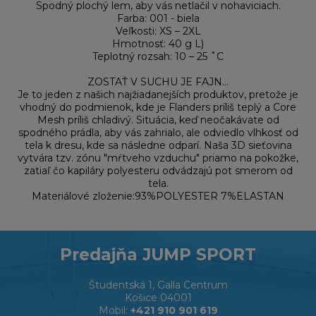
Spodný plochý lem, aby vás netlačil v nohaviciach.
Farba: 001 - biela
Veľkosti: XS – 2XL
Hmotnosť: 40 g L)
Teplotný rozsah: 10 – 25 ˚C
ZOSTAŤ V SUCHU JE FAJN...
Je to jeden z našich najžiadanejších produktov, pretože je
vhodný do podmienok, kde je Flanders príliš teplý a Core
Mesh príliš chladivý. Situácia, keď neočakávate od
spodného prádla, aby vás zahrialo, ale odviedlo vlhkosť od
tela k dresu, kde sa následne odparí. Naša 3D sieťovina
vytvára tzv. zónu "mŕtveho vzduchu" priamo na pokožke,
zatiaľ čo kapiláry polyesteru odvádzajú pot smerom od
tela.
Materiálové zloženie:93%POLYESTER 7%ELASTAN
Predajňa JUMP SPORT
Študentská 1, Galla Centrum
Košice 04001
Mobil:
+421 910 901 619