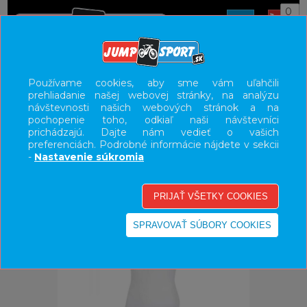
0
ÚVOD
OBLEČENIE
TERMOPRÁDLO/SPODKY
Používame cookies, aby sme vám uľahčili
prehliadanie našej webovej stránky, na analýzu
UŽÍVATEĽSKÝ PANEL
návštevnosti našich webových stránok a na
pochopenie toho, odkiaľ naši návštevníci
KATEGÓRIE
prichádzajú. Dajte nám vedieť o vašich
preferenciách. Podrobné informácie nájdete v sekcii
HLAVNÉ MENU
-
Nastavenie súkromia
VÝPREDAJ - VŠETKO