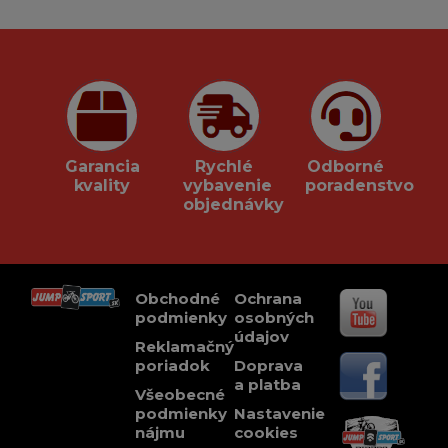
Garancia
Rychlé
Odborné
kvality
vybavenie
poradenstvo
objednávky
Obchodné
Ochrana
podmienky
osobných
údajov
Reklamačný
poriadok
Doprava
a platba
Všeobecné
podmienky
Nastavenie
nájmu
cookies