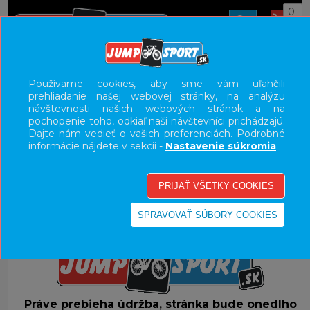
0
E-SHOP
CHYBA - HĽADANÁ STRÁNKA PRESUNUTÁ
Používame cookies, aby sme vám uľahčili
prehliadanie našej webovej stránky, na analýzu
UŽÍVATEĽSKÝ PANEL
návštevnosti našich webových stránok a na
pochopenie toho, odkiaľ naši návštevníci prichádzajú.
KATEGÓRIE
Dajte nám vedieť o vašich preferenciách. Podrobné
informácie nájdete v sekcii -
Nastavenie súkromia
HLAVNÉ MENU
VÝPREDAJ - VŠETKO
Práve prebieha údržba, stránka bude onedlho