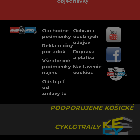
objednávky
Obchodné
Ochrana
podmienky
osobných
údajov
Reklamačný
poriadok
Doprava
a platba
Všeobecné
podmienky
Nastavenie
nájmu
cookies
Odstúpiť
od
zmluvy tu
PODPORUJEME KOŠICKÉ
CYKLOTRAILY