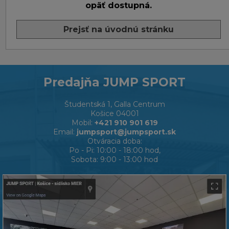
opäť dostupná.
Prejsť na úvodnú stránku
Predajňa JUMP SPORT
Študentská 1, Galla Centrum
Košice 04001
Mobil:
+421 910 901 619
Email:
jumpsport@jumpsport.sk
Otváracia doba:
Po - Pi: 10:00 - 18:00 hod,
Sobota: 9:00 - 13:00 hod