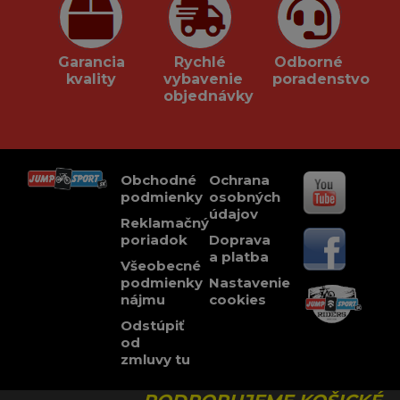
Garancia
Rychlé
Odborné
kvality
vybavenie
poradenstvo
objednávky
Obchodné
Ochrana
podmienky
osobných
údajov
Reklamačný
poriadok
Doprava
a platba
Všeobecné
podmienky
Nastavenie
nájmu
cookies
Odstúpiť
od
zmluvy tu