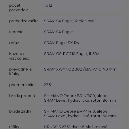
počet
1 x 12
prevodov
prehadzovačka
SRAM SX Eagle, 12 rýchlostí
radenie
SRAM SX Eagle
reťaz
SRAM Eagle SX 12s
kazeta /
SRAM CS-PG1210 Eagle, 11-50z
viackoleso
prevodník a
SRAM X-SYNC 2 38Z / BAFANG 170 mm
kľuky
priemer kolies
27.5"
brzda predná
SHIMANO Deore BR-MT410, alebo
SRAM Level, hydraulická, rotor 180 mm
brzda zadní
SHIMANO Deore BR-MT410, alebo
SRAM Level, hydraulická, rotor 160 mm
ráfiky
CRUSSIS 27,5", dvojité, vložkované,