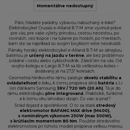
Momentálne nedostupný
Páni, hľadáte parádny výbavou nabúchaný e-bike?
Elektrobicykel Crussis e-Atland 8.7-M sme vyvinuli práve
pre vás, pre vaše výlety prírodou, cestou necestou, po
rovinách, cez kopce i na túlanie po horách, po miestach,
kam ste sa napríklad so svojim bicyklom ešte neodvážili.
Pánsky horský elektrobicykel e-Atland 8.7-M so silnejšou
batériou je
určený na jazdu v teréne
, ale bez problémov
zvládne i cestu alebo cyklochodník. Záleží len na vás. Od
svojho kolegu e-Largo 8.7-M sa líši veľikosťou kolies –
dodávaný je na 27,5" kolesách.
Geometria hliníkového rámu zaisťuje
skvelú stabilitu a
ovládateľnosť
e-biku, k čomu prispieva silná
batéria
s Li-
Ion článkami Samsung
36V / 720 Wh (20 Ah)
. Tá je do
rámu elektrobajku
plne integrovaná
. Praktické, funkčné
a k tomu oku lahodiaci dizajn. Čo viac si priať?
Snáď dojazd a spoľahlivosť. O to sa stará
stredový
elektromotor BAFANG MAX drive (M400),
s nominálnym výkonom 250W (max 500W),
s krútiacim momentom 80 Nm
. Použitie stredového
elektromotora pri tohoto modeli prispieva veľkou mierou