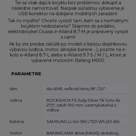
Tie sa však dajú k bicyklu bez problémov dokúpiť a
následne namontovať. Naopak súčasťou vybavenia je
USB konektor na dobíjane mobilných zariadení.
Tak čo myslíte? Chcete vyraziť tam, kam sa s normálnym
bicyklom nedostanete? Šliapnite do pedálov,
elektrobicykel Crussis e-Atland 8.7-M je pripravený vyraziť
s vami!
Ak by ste predsa zatúžili po modeli s lepšou doplnkovou
výbavou (vidlica, motor, silnejšie batérie …), pozrite na e-
kolo e-Atland 8.7-L alebo e-Atland 9.7-S / M / L, ktoré je
vybavené motorom Bafang M500.
PARAMETRE
rám
Alu 6061, veľkosť rámu 18" / 20"
vidlica
ROCKSHOX FS Judy Silver TK Solo Air
27,5", zdvih 100 mm, uzamykateľná z
vidlice
batéria
SAMSUNG Li-Ion 36V / 720 Wh (20 Ah)
motor
BAFANG MAX drive (M400), stredový,