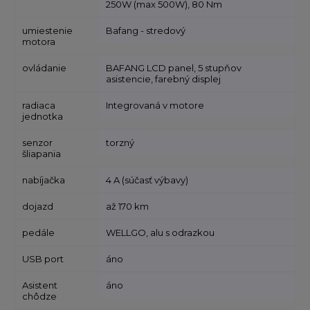
250W (max 500W), 80 Nm
umiestenie
Bafang - stredový
motora
ovládanie
BAFANG LCD panel, 5 stupňov
asistencie, farebný displej
radiaca
Integrovaná v motore
jednotka
senzor
torzný
šliapania
nabíjačka
4 A (súčasť výbavy)
dojazd
až 170 km
pedále
WELLGO, alu s odrazkou
USB port
áno
Asistent
áno
chôdze