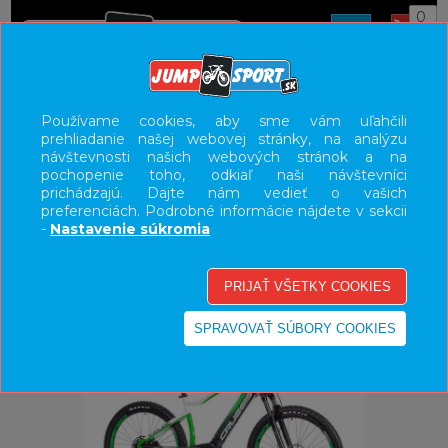
0
ÚVOD
BICYKLE
ELEKTROBICYKLE
Používame cookies, aby sme vám uľahčili
prehliadanie našej webovej stránky, na analýzu
E-BIKE HORSKÉ HARDTAIL, PEVNÉ
návštevnosti našich webových stránok a na
pochopenie toho, odkiaľ naši návštevníci
UŽÍVATEĽSKÝ PANEL
prichádzajú. Dajte nám vedieť o vašich
preferenciách. Podrobné informácie nájdete v sekcii
KATEGÓRIE
-
Nastavenie súkromia
HLAVNÉ MENU
VÝPREDAJ - VŠETKO