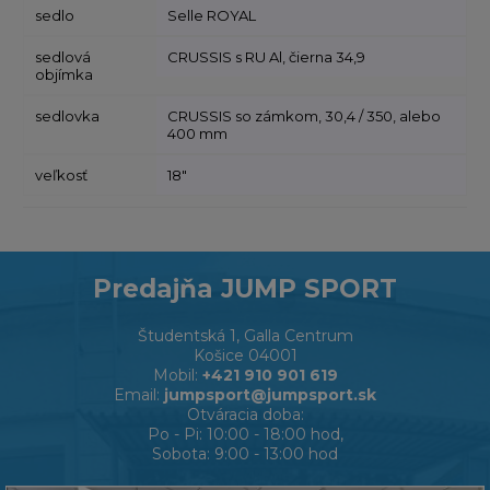
sedlo
Selle ROYAL
sedlová
CRUSSIS s RU Al, čierna 34,9
objímka
sedlovka
CRUSSIS so zámkom, 30,4 / 350, alebo
400 mm
veľkosť
18"
Predajňa JUMP SPORT
Študentská 1, Galla Centrum
Košice 04001
Mobil:
+421 910 901 619
Email:
jumpsport@jumpsport.sk
Otváracia doba:
Po - Pi: 10:00 - 18:00 hod,
Sobota: 9:00 - 13:00 hod