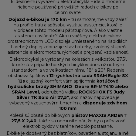
k ideálnemu vyváženiu elektrobicykla – ide o moderné
riešenie používané pri vyšších radoch e-bikov po
celom svete.
Dojazd e-bikou je 170 km
– tu samozrejme vždy záleží
na profile trati a spôsobu využitia asistencie, ktorá je
v prípade tohto modelu päťstupňová. A ako vlastne
asistenciu ovládate? Ako u väčšiny elektrobicyklov
prostredníctvom LCD displeja umiesteného na riadidlách.
Farebný displej zobrazuje stav baterky, zvolený stupeň
asistencie elektromotora, rýchlosť a prejdenú vzdialenosť.
Elektrobicykel je vyrábaný na kolesách s veľkosťou 27,5",
ktoré sú v prípade horských bicyklov dnes už nutným
štandardom, a vo veľkostiach rámu 18" a 20". Radenie
obstaráva špičková
12-rýchlostná sada SRAM Eagle SX
12s
a jazdný komfort vám spríjemnia
kotúčové
hydraulické brzdy SHIMANO Deore BR-MT410 alebo
SRAM Level,
odpružená vidlica
ROCKSHOX FS Judy
Silver TK Solo Air 27,5"
, ako názov napovedá je
vybavený vzduchovým tlmením a
disponuje zdvihom
100 mm
.
Kolesá sú obuté do bikových
plášťov MAXXIS ARDENT
27,5 X 2,40
, takže sa nemusíte báť, že by o priľnavosť
elektrobicyklov v teréne nebolo postarané.
E-bike je dodávaný bez blatníkov, osvetlenia, stojanu a iné.