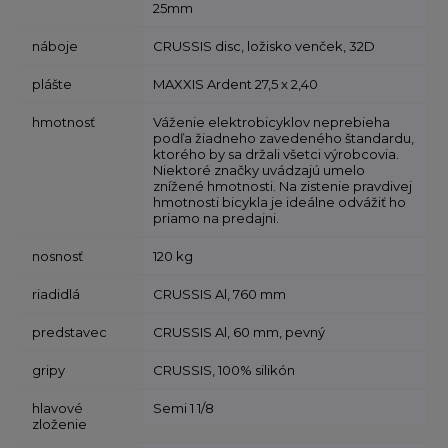
25mm
náboje
CRUSSIS disc, ložisko venček, 32D
plášte
MAXXIS Ardent 27,5 x 2,40
hmotnosť
Váženie elektrobicyklov neprebieha
podľa žiadneho zavedeného štandardu,
ktorého by sa držali všetci výrobcovia.
Niektoré značky uvádzajú umelo
znížené hmotnosti. Na zistenie pravdivej
hmotnosti bicykla je ideálne odvážiť ho
priamo na predajni.
nosnosť
120 kg
riadidlá
CRUSSIS Al, 760 mm
predstavec
CRUSSIS Al, 60 mm, pevný
gripy
CRUSSIS, 100% silikón
hlavové
Semi 1 1/8
zloženie