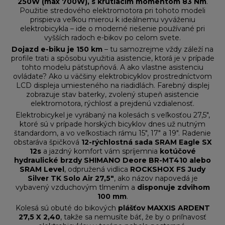
250W (max 700W), s krútiacim momentom 83 Nm
.
Použitie stredového elektromotora pri tohoto modeli
prispieva veľkou mierou k ideálnemu vyváženiu
elektrobicykla – ide o moderné riešenie používané pri
vyšších radoch e-bikov po celom svete.
Dojazd e-biku je 150 km
– tu samozrejme vždy záleží na
profile trati a spôsobu využitia asistencie, ktorá je v prípade
tohto modelu päťstupňová. A ako vlastne asistenciu
ovládate? Ako u väčšiny elektrobicyklov prostredníctvom
LCD displeja umiesteného na riadidlách. Farebný displej
zobrazuje stav baterky, zvolený stupeň asistencie
elektromotora, rýchlosť a prejdenú vzdialenosť.
Elektrobicykel je vyrábaný na kolesách s veľkosťou 27,5",
ktoré sú v prípade horských bicyklov dnes už nutným
štandardom, a vo veľkostiach rámu 15", 17" a 19". Radenie
obstaráva špičková
12-rýchlostná sada SRAM Eagle SX
12s
a jazdný komfort vám spríjemnia
kotúčové
hydraulické brzdy SHIMANO Deore BR-MT410 alebo
SRAM Level
, odpružená vidlica
ROCKSHOX FS Judy
Silver TK Solo Air 27,5"
, ako názov napovedá je
vybavený vzduchovým tlmením a
disponuje zdvihom
100 mm
.
Kolesá sú obuté do bikových
plášťov MAXXIS ARDENT
27,5 X 2,40
, takže sa nemusíte báť, že by o priľnavosť