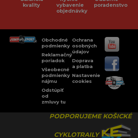
kvality
vybavenie
poradenstvo
objednávky
Obchodné
Ochrana
podmienky
osobných
údajov
Reklamačný
poriadok
Doprava
a platba
Všeobecné
podmienky
Nastavenie
nájmu
cookies
Odstúpiť
od
zmluvy tu
PODPORUJEME KOŠICKÉ
CYKLOTRAILY