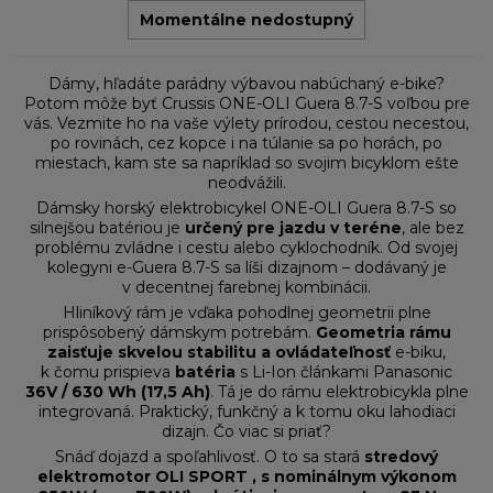
Momentálne nedostupný
Dámy, hľadáte parádny výbavou nabúchaný e-bike?
Potom môže byť Crussis ONE-OLI Guera 8.7-S voľbou pre
vás. Vezmite ho na vaše výlety prírodou, cestou necestou,
po rovinách, cez kopce i na túlanie sa po horách, po
miestach, kam ste sa napríklad so svojim bicyklom ešte
neodvážili.
Dámsky horský elektrobicykel ONE-OLI Guera 8.7-S so
silnejšou batériou je
určený pre jazdu v teréne
, ale bez
problému zvládne i cestu alebo cyklochodník. Od svojej
kolegyni e-Guera 8.7-S sa líši dizajnom – dodávaný je
v decentnej farebnej kombinácii.
Hliníkový rám je vďaka pohodlnej geometrii plne
prispôsobený dámskym potrebám.
Geometria rámu
zaisťuje skvelou stabilitu a ovládateľnosť
e-biku,
k čomu prispieva
batéria
s Li-Ion článkami Panasonic
36V / 630 Wh (17,5 Ah)
. Tá je do rámu elektrobicykla plne
integrovaná. Praktický, funkčný a k tomu oku lahodiaci
dizajn. Čo viac si priať?
Snáď dojazd a spoľahlivosť. O to sa stará
stredový
elektromotor OLI SPORT , s nominálnym výkonom