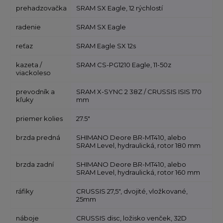
prehadzovačka
SRAM SX Eagle, 12 rýchlostí
radenie
SRAM SX Eagle
reťaz
SRAM Eagle SX 12s
kazeta /
SRAM CS-PG1210 Eagle, 11-50z
viackoleso
prevodník a
SRAM X-SYNC 2 38Z / CRUSSIS ISIS 170
kľuky
mm
priemer kolies
27.5"
brzda predná
SHIMANO Deore BR-MT410, alebo
SRAM Level, hydraulická, rotor 180 mm
brzda zadní
SHIMANO Deore BR-MT410, alebo
SRAM Level, hydraulická, rotor 160 mm
ráfiky
CRUSSIS 27,5", dvojité, vložkované,
25mm
náboje
CRUSSIS disc, ložisko venček, 32D