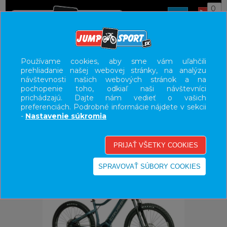
0
ÚVOD
BICYKLE
ELEKTROBICYKLE
Používame cookies, aby sme vám uľahčili
prehliadanie našej webovej stránky, na analýzu
E-BIKE HORSKÉ HARDTAIL, PEVNÉ
návštevnosti našich webových stránok a na
pochopenie toho, odkiaľ naši návštevníci
UŽÍVATEĽSKÝ PANEL
prichádzajú. Dajte nám vedieť o vašich
preferenciách. Podrobné informácie nájdete v sekcii
KATEGÓRIE
-
Nastavenie súkromia
HLAVNÉ MENU
VÝPREDAJ - VŠETKO