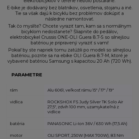
elektrobicyklov v teréne nebolo postarané.
E-bike je dodávaný bez blatníkov, osvetlenia, stojanu a iné.
Tie sa však dajú k bicyklu bez problémov dokúpiť a
následne namontovať.
Tak čo myslíte? Chcete vyraziť tam, kam sa s normálnym
bicyklom nedostanete? Šliapnite do pedálov,
elektrobicykel Crussis ONE-OLI Guera 8.7-S so silnejšou
batériou je pripravený vyraziť s vami!
Pokiaľ by ste napriek tomu zatúžili po modeli so silnejšou
batériou, pozrite sa na ebike OLI Guera 8.7-M, ktoré je
vybavené batériou Samsung s kapacitou 20 Ah (720 Wh).
PARAMETRE
rám
Alu 6061, veľkosť rámu 15" / 17" / 19"
vidlica
ROCKSHOX FS Judy Silver TK Solo Air
27,5", zdvih 100 mm, uzamykateľná z
vidlice
batéria
PANASONIC Li-Ion 36V / 630 Wh (17,5 Ah)
motor
OLI SPORT, 250W (MAX 700W), 83 Nm