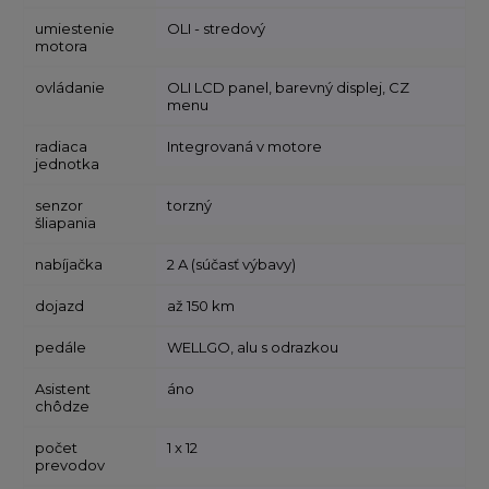
umiestenie
OLI - stredový
motora
ovládanie
OLI LCD panel, barevný displej, CZ
menu
radiaca
Integrovaná v motore
jednotka
senzor
torzný
šliapania
nabíjačka
2 A (súčasť výbavy)
dojazd
až 150 km
pedále
WELLGO, alu s odrazkou
Asistent
áno
chôdze
počet
1 x 12
prevodov