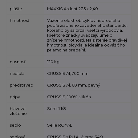
plášte
MAXXIS Ardent 27,5 x 2,40
hmotnosť
Váženie elektrobicyklov neprebieha
podľa žiadneho zavedeného štandardu,
ktorého by sa držali všetci výrobcovia.
Niektoré značky uvádzajú umelo
znížené hmotnosti. Na zistenie pravdivej
hmotnosti bicykla je ideálne odvážiť ho
priamo na predajni.
nosnosť
120 kg
riadidlá
CRUSSIS Al, 700 mm
predstavec
CRUSSIS Al, 60 mm, pevný
gripy
CRUSSIS, 100% silikón
hlavové
Semi 1 1/8
zloženie
sedlo
Selle ROYAL
sedlová
CRUSSIS s RU Al, čierna 34,9