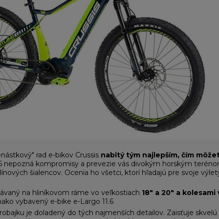
denástkový" rad e-bikov Crussis
nabitý tým najlepším, čím môžete
1.6 nepozná kompromisy a prevezie vás divokým horským terénom p
línových šialencov. Ocenia ho všetci, ktorí hľadajú pre svoje výl
odávaný na hliníkovom ráme vo veľkostiach
18" a 20" a kolesami 
nako vybavený e-bike e-Largo 11.6
robajku je doladený do tých najmenších detailov. Zaisťuje skvelú 