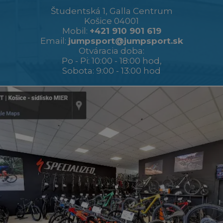
Študentská 1, Galla Centrum
Košice 04001
Mobil:
+421 910 901 619
Email:
jumpsport@jumpsport.sk
Otváracia doba:
Po - Pi: 10:00 - 18:00 hod,
Sobota: 9:00 - 13:00 hod