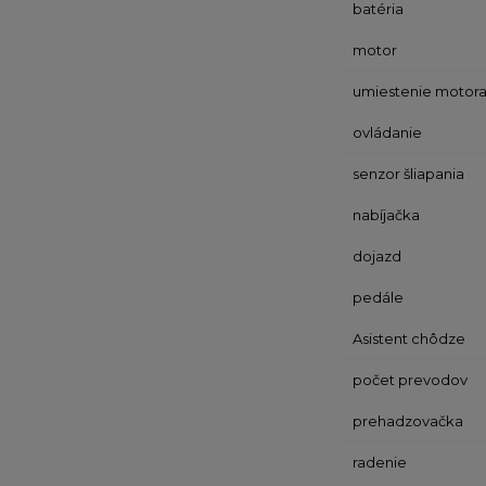
batéria
motor
umiestenie motor
ovládanie
senzor šliapania
nabíjačka
dojazd
pedále
Asistent chôdze
počet prevodov
prehadzovačka
radenie