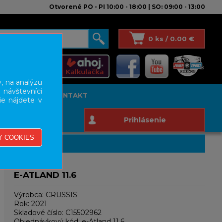
Otvorené PO - PI 10:00 - 18:00 | SO: 09:00 - 13:00
0 ks / 0.00 €
, na analýzu
 návštevníci
T STUDIO
KONTAKT
ie nájdete v
Prihlásenie
E-ATLAND 11.6
Výrobca:
CRUSSIS
Rok:
2021
Skladové číslo:
C15502962
Objednávkový kód:
e-Atland 11.6