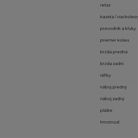
reťaz
kazeta / viackoles
prevodník a kľuky
priemer kolies
brzda predná
brzda zadní
ráfiky
náboj predný
náboj zadný
plášte
hmotnosť