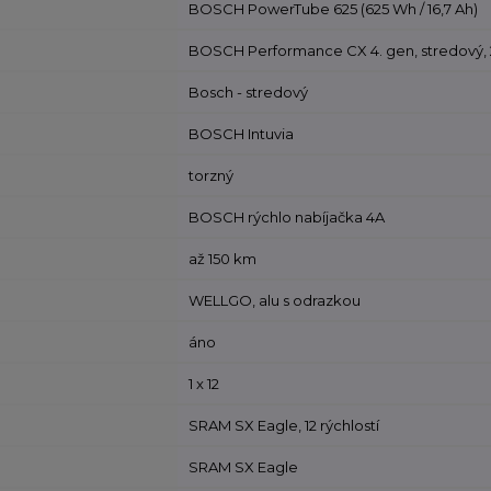
BOSCH PowerTube 625 (625 Wh / 16,7 Ah)
BOSCH Performance CX 4. gen, stredový,
a
Bosch - stredový
BOSCH Intuvia
torzný
BOSCH rýchlo nabíjačka 4A
až 150 km
WELLGO, alu s odrazkou
áno
1 x 12
SRAM SX Eagle, 12 rýchlostí
SRAM SX Eagle