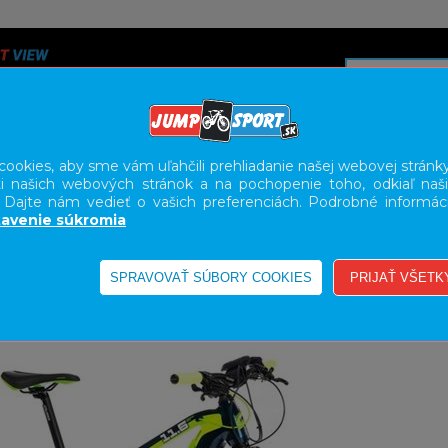
ookies, aby sme vám uľahčili prehliadanie našej webovej stránky
i našich webových stránok a na pochopenie toho, odkiaľ naši
A
SERVIS
SLUŽBY
KARIÉRA
BODY GEOMETRY FI
. Dajte nám vedieť o vašich preferenciách. Podrobné informác
avenie súkromia
E-BIKE HORSKÉ HARDTAIL, PEVNÉ