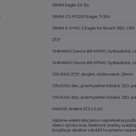
SRAM Eagle SX 12s
o
SRAM CS-PG1210 Eagle, 11-50z
SRAM X-SYNC 2 Eagle for Bosch 38Z, CRS 
27,5"
SHIMANO Deore BR-MT410, hydraulická, r
SHIMANO Deore BR-MT410, hydraulická, r
CRUSSIS 27,5", dvojité, vložkované, 25mm
CRUSSIS disc, priemyselné ložiská, 32D, 
CRUSSIS disc, priemyselné ložiská, 32D, 
MAXXIS Ardent 27,5 x 2,40
Váženie elektrobicyklov neprebieha podľa
všetci výrobcovia. Niektoré značky uvádza
bicykla je ideálne odvážiť ho priamo na pre