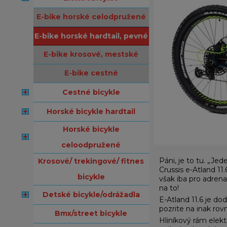
e-bike horské celodpružené
e-bike horské hardtail, pevné
e-bike krosové, mestské
e-bike cestné
cestné bicykle
horské bicykle hardtail
horské bicykle
celoodpružené
Páni, je to tu. „Je
krosové/ trekingové/ fitnes
Crussis e-Atland 1
bicykle
však iba pro adrena
na to!
detské bicykle/odrážadla
E-Atland 11.6 je d
pozrite na inak rov
bmx/street bicykle
Hliníkový rám elekt