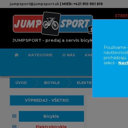
jumpsport@jumpsport.sk
| MIER: +421 910 901 619
JUMPSPORT - predaj a servis bicyklov
Používame c
návštevnost
KATEGÓRIE
O NÁS
KAMENNÁ PREDAJN
prichádzajú
sekcii -
Nast
ÚVOD
BICYKLE
ELEKTROBICYKLE
VÝPREDAJ - VŠETKO
bicykle
elektrobicykle