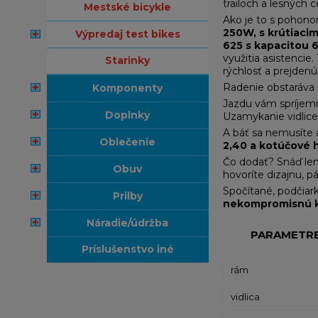
trailoch a lesných 
mestské bicykle
Ako je to s pohono
250W, s krútiac
výpredaj test bikes
625 s kapacitou 
využitia asistencie
starinky
rýchlosť a prejdenú
Radenie obstaráva
komponenty
Jazdu vám spríjem
doplnky
Uzamykanie vidlice 
A báť sa nemusíte an
oblečenie
2,40 a kotúčové
Čo dodať? Snáď len,
obuv
hovoríte dizajnu, p
Spočítané, podčiarkn
prilby
nekompromisnú k
náradie/údržba
PARAMETR
príslušenstvo iné
rám
vidlica