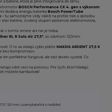
 a batérie, ktorá je plne integrovaná do rámu.
lektromotor
BOSCH Performance CX 4. gen s výkonom
ormi dodáva energiu baterka
Bosch PowerTube
m
– tu samozrejme vždy záleží na profile trati a spôsobu
e stav batérie, zvolený stupeň asistencie elektromotora,
ár v tomto smere ani nie je treba.
er RL R Solo Air 27,5"
, so zdvihom 120mm.
ostí. O to sa starajú cyklo plášte
MAXXIS ARDENT 27,5 X
ie bez kompromisov.
e len perfektne fungoval, ale tiež skvelo vyzeral. Čo
ietajú robiť veci na polovicu. Pre tých, ktorí hľadajú
raziť môžete kamkoľvek!
,5", 120 mm, uzamykateľná z riadidiel