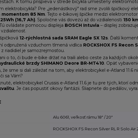
cestách. K tomu prispieva v strede bicykla umiestený elektromotor
m elektrobicykla? Pre „jedenástkový" rad sme zvolili špičkový e
im momentom 85 Nm
. Tejto e-bikovej špičke medzi elektromot
625Wh (16,7 Ah)
. Spoločne vás dovezú až do vzdialenosti
150 k
. Tú ovládate pomocou displeja
BOSCH Intuvia
– displej zobrazuj
 vzdialenosť.
 špičková
12-rýchlostná sada SRAM Eagle SX 12s
. Ďalší koment
ní odpružená vzduchom tlmená vidlica
ROCKSHOX FS Recon Silv
z riadidiel je samozrejmosťou.
i o to, či bude e-bike držať na traili alebo ceste za každých okoln
 hydraulické brzdy SHIMANO Deore BR-MT410
. Opäť vybaven
 že sme si dali záležať na tom, aby elektrobicykel e-Atland 11.6 ni
áči sa Vám?
uté, elektrobicykel Crussis e-Atland 11.6 je tu pre tých, ktorí odm
valitu
. Je čas popustiť okovy fantázii. Šliapnete do pedálov, vy
E
Alu 6061, veľkosť rámu 18" / 20"
ROCKSHOX FS Recon Silver RL R Solo Air 27