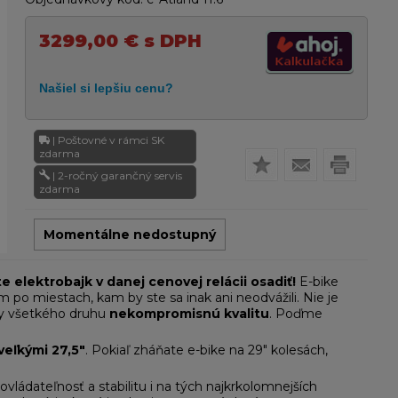
3299,00
€
s DPH
| Poštovné v rámci SK
zdarma
| 2-ročný garančný servis
zdarma
Momentálne nedostupný
 elektrobajk v danej cenovej relácii osadiť!
E-bike
o miestach, kam by ste sa inak ani neodvážili. Nie je
ety všetkého druhu
nekompromisnú kvalitu
. Poďme
veľkými 27,5"
. Pokiaľ zháňate e-bike na 29" kolesách,
ovládateľnosť a stabilitu i na tých najkrkolomnejších