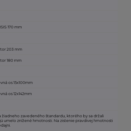
ISIS 170 mm
otor 203 mm
otor 180 mm
pevná os 15x100mm
pevná os 12x142mm
 žiadneho zavedeného štandardu, ktorého by sa držali
jú umelo znížené hmotnosti. Na zistenie pravdivej hmotnosti
dajni.