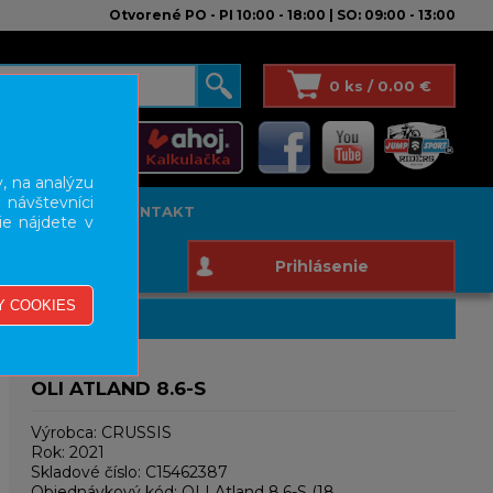
Otvorené PO - PI 10:00 - 18:00 | SO: 09:00 - 13:00
0 ks / 0.00 €
, na analýzu
 návštevníci
T STUDIO
KONTAKT
ie nájdete v
Prihlásenie
OLI ATLAND 8.6-S
Výrobca:
CRUSSIS
Rok:
2021
Skladové číslo:
C15462387
Objednávkový kód:
OLI Atland 8.6-S (18