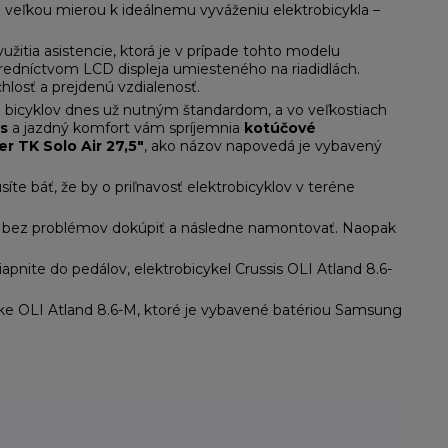
a veľkou mierou k ideálnemu vyváženiu elektrobicykla –
užitia asistencie, ktorá je v prípade tohto modelu
tredníctvom LCD displeja umiesteného na riadidlách.
hlosť a prejdenú vzdialenosť.
ých bicyklov dnes už nutným štandardom, a vo veľkostiach
s
a jazdný komfort vám spríjemnia
kotúčové
r TK Solo Air 27,5"
, ako názov napovedá je vybavený
síte báť, že by o priľnavosť elektrobicyklov v teréne
cyklu bez problémov dokúpiť a následne namontovať. Naopak
pnite do pedálov, elektrobicykel Crussis OLI Atland 8.6-
ebike OLI Atland 8.6-M, ktoré je vybavené batériou Samsung