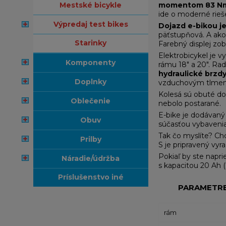
mestské bicykle
momentom 83 N
ide o moderné rieš
výpredaj test bikes
Dojazd e-bikou j
päťstupňová. A ako
starinky
Farebný displej zob
Elektrobicykel je v
komponenty
rámu 18" a 20". Ra
hydraulické brzd
doplnky
vzduchovým tlmení
Kolesá sú obuté d
oblečenie
nebolo postarané.
E-bike je dodávaný 
obuv
súčasťou vybavenia
Tak čo myslíte? Ch
prilby
S je pripravený vyra
Pokiaľ by ste napri
náradie/údržba
s kapacitou 20 Ah 
príslušenstvo iné
PARAMETR
rám