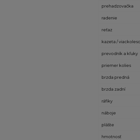
prehadzovačka
radenie
reťaz
kazeta / viackoles
prevodník a kľuky
priemer kolies
brzda predná
brzda zadní
ráfiky
náboje
plášte
hmotnosť