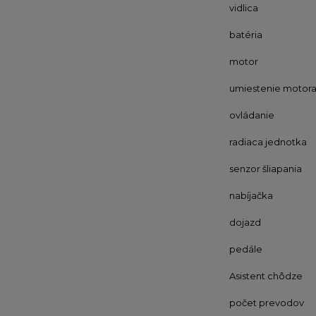
vidlica
batéria
motor
umiestenie motor
ovládanie
radiaca jednotka
senzor šliapania
nabíjačka
dojazd
pedále
Asistent chôdze
počet prevodov