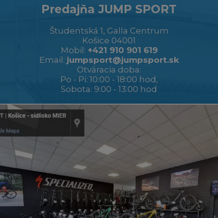
Predajňa JUMP SPORT
Študentská 1, Galla Centrum
Košice 04001
Mobil:
+421 910 901 619
Email:
jumpsport@jumpsport.sk
Otváracia doba:
Po - Pi: 10:00 - 18:00 hod,
Sobota: 9:00 - 13:00 hod