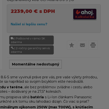
2239,00
€
s DPH
| Poštovné v rámci SK
zdarma
| 2-ročný garančný servis
zdarma
Momentálne nedostupný
.6-S sme vyvinuli práve pre vás, pre vaše výlety prírodou,
e sa napríklad so svojim bicyklom ešte neodvážili.
zdu v teréne
, ale bez problémov zvládne i cestu alebo
olies – dodávaný je na 27,5" kolesách.
mu prispieva silná
batéria
s Li-Ion článkami Panasonic
funkčné a k tomu oku lahodiaci dizajn. Čo viac si priať?
ominálnym výkonom 250W (max 700W), s krútiacim