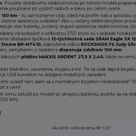
m
. Použitie stredového elektromotora pri tohoto modeli prispiev
enie používané pri vyšších radoch e-bikov po celom svete.
e 150 km
– tu samozrejme vždy záleží na profile trati a spôsobu vy
 vlastne asistenciu ovládate? Ako u väčšiny elektrobicyklov pros
razuje stav baterky, zvolený stupeň asistencie elektromotora, rýc
yrábaný na kolesách s veľkosťou 27,5", ktoré sú v prípade horsk
denie obstaráva špičková
12-rýchlostná sada SRAM Eagle SX 12
y Deore BR-MT410,
odpružená vidlica
ROCKSHOX FS Judy Silve
m, zamykaním z riadidiel a
disponuje zdvihom 100 mm
.
o bikových
plášťov MAXXIS ARDENT 27,5 X 2,40
, takže sa nemu
bez blatníkov, osvetlenia, stojanu a iné. Tie sa však dajú k bi
 je USB konektor na dobíjane mobilných zariadení.
cete vyraziť tam, kam sa s normálnym bicyklom nedostanete? Šlia
ziť s vami!
ek tomu zatúžili po modeli so silnejšou batériou, pozrite sa na 
(720 Wh).
E
Alu 6061, veľkosť rámu 18" / 20"