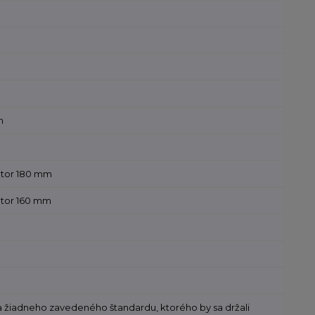
m
otor 180 mm
otor 160 mm
 žiadneho zavedeného štandardu, ktorého by sa držali