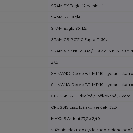
SRAM SX Eagle, 12 rýchlostí
SRAM SX Eagle
SRAM Eagle SX 12s
o
SRAM CS-PG1210 Eagle, 11-50z
SRAM X-SYNC 2 38Z / CRUSSIS ISIS 170 m
27.5"
SHIMANO Deore BR-MT410, hydraulická, r
SHIMANO Deore BR-MT410, hydraulická, r
CRUSSIS 27,5", dvojité, vložkované, 25mm
CRUSSIS disc, ložisko venček, 32D
MAXXIS Ardent 27,5 x 2,40
Váženie elektrobicyklov neprebieha podľa