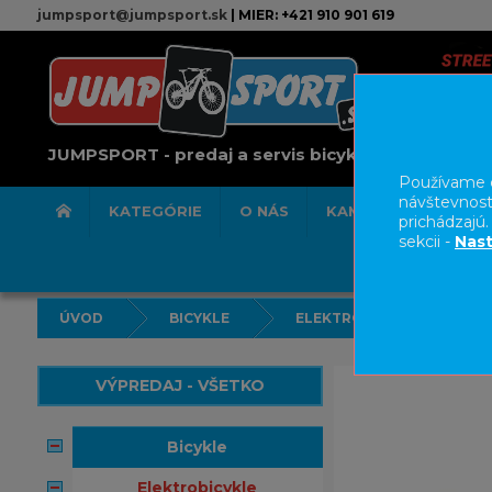
jumpsport@jumpsport.sk
| MIER: +421 910 901 619
JUMPSPORT - predaj a servis bicyklov
Používame c
návštevnost
KATEGÓRIE
O NÁS
KAMENNÁ PREDAJN
prichádzajú
sekcii -
Nast
ÚVOD
BICYKLE
ELEKTROBICYKLE
VÝPREDAJ - VŠETKO
bicykle
elektrobicykle