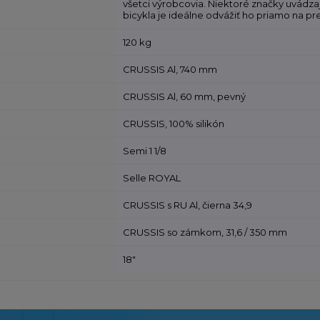
všetci výrobcovia. Niektoré značky uvádza
bicykla je ideálne odvážiť ho priamo na pre
120 kg
CRUSSIS Al, 740 mm
CRUSSIS Al, 60 mm, pevný
CRUSSIS, 100% silikón
Semi 1 1/8
Selle ROYAL
CRUSSIS s RU Al, čierna 34,9
CRUSSIS so zámkom, 31,6 / 350 mm
18"