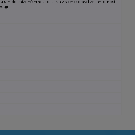
jú umelo znížené hmotnosti. Na zistenie pravdivej hmotnosti
dajni.