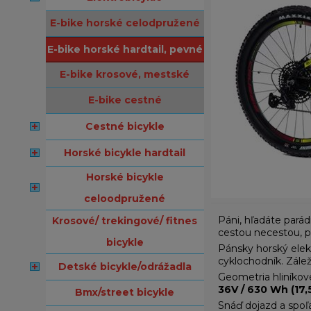
e-bike horské celodpružené
e-bike horské hardtail, pevné
e-bike krosové, mestské
e-bike cestné
cestné bicykle
horské bicykle hardtail
horské bicykle
celoodpružené
Páni, hľadáte parád
krosové/ trekingové/ fitnes
cestou necestou, po
bicykle
Pánsky horský elekt
cyklochodník. Zálež
detské bicykle/odrážadla
Geometria hliníkov
36V / 630 Wh (17,
bmx/street bicykle
Snáď dojazd a spoľa