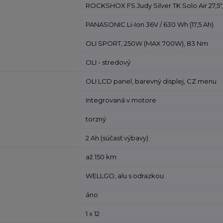
ROCKSHOX FS Judy Silver TK Solo Air 27,5"
PANASONIC Li-Ion 36V / 630 Wh (17,5 Ah)
OLI SPORT, 250W (MAX 700W), 83 Nm
a
OLI - stredový
OLI LCD panel, barevný displej, CZ menu
Integrovaná v motore
torzný
2 Ah (súčasť výbavy)
až 150 km
WELLGO, alu s odrazkou
áno
1 x 12