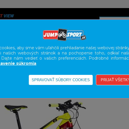
ookies, aby sme vám uľahčili prehliadanie našej webovej stránky
i našich webových stránok a na pochopenie toho, odkiaľ naši
A
SERVIS
SLUŽBY
KARIÉRA
BODY GEOMETRY FI
. Dajte nám vedieť o vašich preferenciách. Podrobné informác
avenie súkromia
E-BIKE HORSKÉ HARDTAIL, PEVNÉ