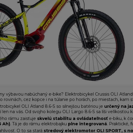
ny výbavou nabúchaný e-bike? Elektrobicykel Crussis OLI Atland 8
 rovinách, cez kopce i na túlanie po horách, po miestach, kam st
robicykel OLI Atland 8.6-S so silnejšou batériou je
určený na ja
í len na vás. Od svojho kolegu OLI Largo 8.6-S sa líši veľikosťou k
ého rámu zaisťuje
skvelú stabilitu a ovládateľnosť
e-biku, k čo
5 Ah)
. Tá je do rámu elektrobajku
plne integrovaná
. Praktické, 
hlivosť. O to sa stará
stredový elektromotor OLI SPORT, s n