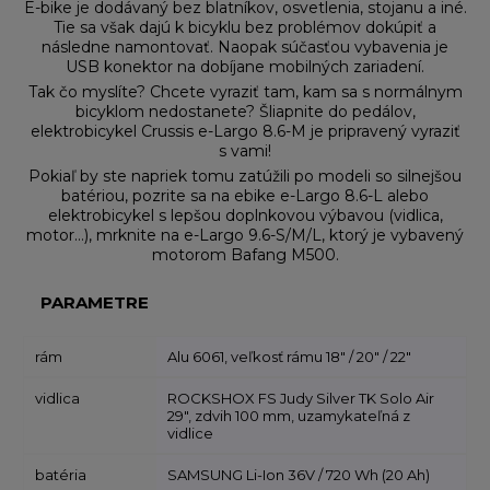
E-bike je dodávaný bez blatníkov, osvetlenia, stojanu a iné.
Tie sa však dajú k bicyklu bez problémov dokúpiť a
následne namontovať. Naopak súčasťou vybavenia je
USB konektor na dobíjane mobilných zariadení.
Tak čo myslíte? Chcete vyraziť tam, kam sa s normálnym
bicyklom nedostanete? Šliapnite do pedálov,
elektrobicykel Crussis e-Largo 8.6-M je pripravený vyraziť
s vami!
Pokiaľ by ste napriek tomu zatúžili po modeli so silnejšou
batériou, pozrite sa na ebike e-Largo 8.6-L alebo
elektrobicykel s lepšou doplnkovou výbavou (vidlica,
motor…), mrknite na e-Largo 9.6-S/M/L, ktorý je vybavený
motorom Bafang M500.
PARAMETRE
rám
Alu 6061, veľkosť rámu 18" / 20" / 22"
vidlica
ROCKSHOX FS Judy Silver TK Solo Air
29", zdvih 100 mm, uzamykateľná z
vidlice
batéria
SAMSUNG Li-Ion 36V / 720 Wh (20 Ah)