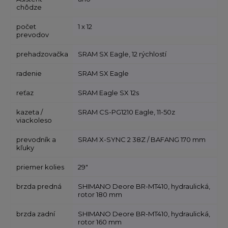
chôdze
počet
1 x 12
prevodov
prehadzovačka
SRAM SX Eagle, 12 rýchlostí
radenie
SRAM SX Eagle
reťaz
SRAM Eagle SX 12s
kazeta /
SRAM CS-PG1210 Eagle, 11-50z
viackoleso
prevodník a
SRAM X-SYNC 2 38Z / BAFANG 170 mm
kľuky
priemer kolies
29"
brzda predná
SHIMANO Deore BR-MT410, hydraulická,
rotor 180 mm
brzda zadní
SHIMANO Deore BR-MT410, hydraulická,
rotor 160 mm