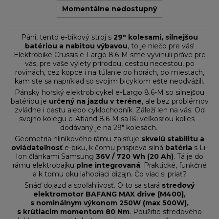
Momentálne nedostupný
Páni, tento e-bikový stroj s
29" kolesami, silnejšou
batériou a nabitou výbavou
, to je niečo pre vás!
Elektrobike Crussis e-Largo 8.6-M sme vyvinuli práve pre
vás, pre vaše výlety prírodou, cestou necestou, po
rovinách, cez kopce i na túlanie po horách, po miestach,
kam ste sa napríklad so svojim bicyklom ešte neodvážili.
Pánsky horský elektrobicykel e-Largo 8.6-M so silnejšou
batériou je
určený na jazdu v teréne
, ale bez problémov
zvládne i cestu alebo cyklochodník. Záleží len na vás. Od
svojho kolegu e-Atland 8.6-M sa líši veľkosťou kolies –
dodávaný je na 29" kolesách.
Geometria hliníkového rámu zaisťuje
skvelú stabilitu a
ovládateľnosť
e-biku, k čomu prispieva silná
batéria
s Li-
Ion článkami Samsung
36V / 720 Wh (20 Ah)
. Tá je do
rámu elektrobajku
plne integrovaná
. Praktické, funkčné
a k tomu oku lahodiaci dizajn. Čo viac si priať?
Snáď dojazd a spoľahlivosť. O to sa stará
stredový
elektromotor BAFANG MAX drive (M400),
s nominálnym výkonom 250W (max 500W),
s krútiacim momentom 80 Nm
. Použitie stredového