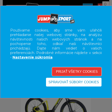
0
ÚVOD
BICYKLE
ELEKTROBICYKLE
Používame cookies, aby sme vám uľahčili
prehliadanie našej webovej stránky, na analýzu
E-BIKE HORSKÉ HARDTAIL, PEVNÉ
návštevnosti našich webových stránok a na
pochopenie toho, odkiaľ naši návštevníci
UŽÍVATEĽSKÝ PANEL
prichádzajú. Dajte nám vedieť o vašich
preferenciách. Podrobné informácie nájdete v sekcii
KATEGÓRIE
-
Nastavenie súkromia
HLAVNÉ MENU
VÝPREDAJ - VŠETKO