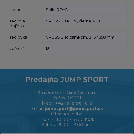
sedlo
Selle ROYAL
sedlová
CRUSSIS s RU Al, čierna 34,9
objímka
sedlovka
CRUSSIS so zámkom, 31,6 / 350 mm
veľkosť
18"
Predajňa JUMP SPORT
Študentská 1, Galla Centrum
Košice 04001
Mobil:
+421 910 901 619
Email:
jumpsport@jumpsport.sk
Otváracia doba:
Po - Pi: 10:00 - 18:00 hod,
Sobota: 9:00 - 13:00 hod