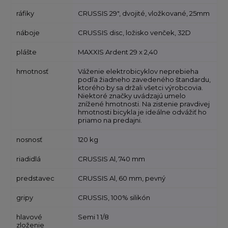
ráfiky
CRUSSIS 29", dvojité, vložkované, 25mm
náboje
CRUSSIS disc, ložisko venček, 32D
plášte
MAXXIS Ardent 29 x 2,40
hmotnosť
Váženie elektrobicyklov neprebieha
podľa žiadneho zavedeného štandardu,
ktorého by sa držali všetci výrobcovia.
Niektoré značky uvádzajú umelo
znížené hmotnosti. Na zistenie pravdivej
hmotnosti bicykla je ideálne odvážiť ho
priamo na predajni.
nosnosť
120 kg
riadidlá
CRUSSIS Al, 740 mm
predstavec
CRUSSIS Al, 60 mm, pevný
gripy
CRUSSIS, 100% silikón
hlavové
Semi 1 1/8
zloženie