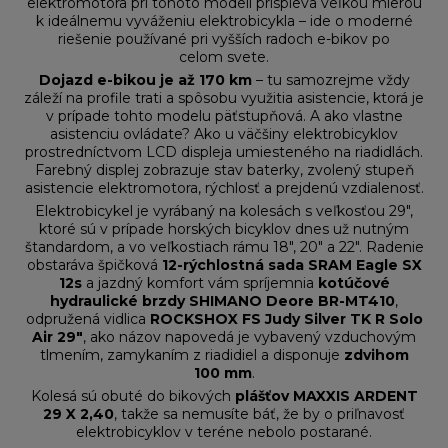
elektromotora pri tohoto modeli prispieva veľkou mierou
k ideálnemu vyváženiu elektrobicykla – ide o moderné
riešenie používané pri vyšších radoch e-bikov po
celom svete.
Dojazd e-bikou je až 170 km
– tu samozrejme vždy
záleží na profile trati a spôsobu využitia asistencie, ktorá je
v prípade tohto modelu päťstupňová. A ako vlastne
asistenciu ovládate? Ako u väčšiny elektrobicyklov
prostredníctvom LCD displeja umiesteného na riadidlách.
Farebný displej zobrazuje stav baterky, zvolený stupeň
asistencie elektromotora, rýchlosť a prejdenú vzdialenosť.
Elektrobicykel je vyrábaný na kolesách s veľkosťou 29",
ktoré sú v prípade horských bicyklov dnes už nutným
štandardom, a vo veľkostiach rámu 18", 20" a 22". Radenie
obstaráva špičková
12-rýchlostná sada SRAM Eagle SX
12s
a jazdný komfort vám spríjemnia
kotúčové
hydraulické brzdy SHIMANO Deore BR-MT410
,
odpružená vidlica
ROCKSHOX FS Judy Silver TK R Solo
Air 29"
, ako názov napovedá je vybavený vzduchovým
tlmením, zamykaním z riadidiel a disponuje
zdvihom
100 mm
.
Kolesá sú obuté do bikových
plášťov MAXXIS ARDENT
29 X 2,40
, takže sa nemusíte báť, že by o priľnavosť
elektrobicyklov v teréne nebolo postarané.