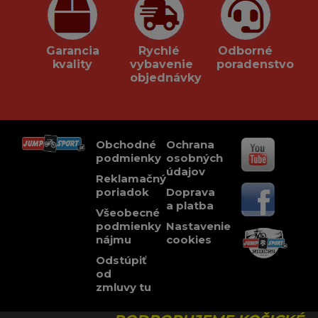
Garancia
Rychlé
Odborné
kvality
vybavenie
poradenstvo
objednávky
Obchodné
Ochrana
podmienky
osobných
údajov
Reklamačný
poriadok
Doprava
a platba
Všeobecné
podmienky
Nastavenie
nájmu
cookies
Odstúpiť
od
zmluvy tu