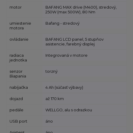
motor
BAFANG MAX drive (M400), stredový,
250W (max 500W), 80 Nm
umiestenie
Bafang - stredový
motora
ovládanie
BAFANG LCD panel, 5 stupňov
asistencie, farebný displej
radiaca
Integrovaná v motore
jednotka
senzor
torzný
šliapania
nabíjačka
4 Ah (súčasť výbavy)
dojazd
až 170 km
pedále
WELLGO, alu s odrazkou
USB port
áno
Asistent
áno