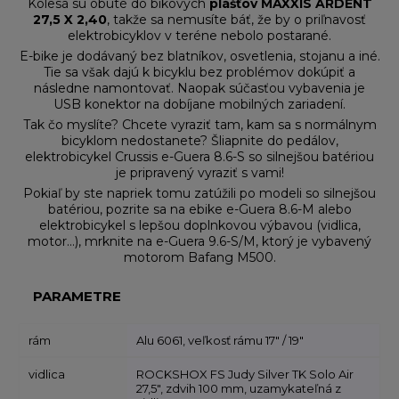
Kolesá sú obuté do bikových
plášťov MAXXIS ARDENT
27,5 X 2,40
, takže sa nemusíte báť, že by o priľnavosť
elektrobicyklov v teréne nebolo postarané.
E-bike je dodávaný bez blatníkov, osvetlenia, stojanu a iné.
Tie sa však dajú k bicyklu bez problémov dokúpiť a
následne namontovať. Naopak súčasťou vybavenia je
USB konektor na dobíjane mobilných zariadení.
Tak čo myslíte? Chcete vyraziť tam, kam sa s normálnym
bicyklom nedostanete? Šliapnite do pedálov,
elektrobicykel Crussis e-Guera 8.6-S so silnejšou batériou
je pripravený vyraziť s vami!
Pokiaľ by ste napriek tomu zatúžili po modeli so silnejšou
batériou, pozrite sa na ebike e-Guera 8.6-M alebo
elektrobicykel s lepšou doplnkovou výbavou (vidlica,
motor…), mrknite na e-Guera 9.6-S/M, ktorý je vybavený
motorom Bafang M500.
PARAMETRE
rám
Alu 6061, veľkosť rámu 17" / 19"
vidlica
ROCKSHOX FS Judy Silver TK Solo Air
27,5", zdvih 100 mm, uzamykateľná z