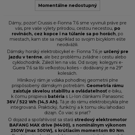
Momentálne nedostupný
Dámy, pozor! Crussis e-Fionna 7.6 sme vyvinuli práve pre
vás, pre vaše výlety prírodou, cestou necestou,
po
rovinách, cez kopce i na túlanie sa po horách
, po
miestach, kam ste sa napríklad so svojim bicyklom ešte
neodvážili.
Dámsky horský elektrobicykel e- Fionna 7.6 je
určený pre
jazdu v teréne
, ale bez problému zvládne i cestu alebo
cyklochodník. Záleží len na vás. Od svojej kolegyni e-
Guera 7.6 sa líši veľkosťou kolies – dodávaný je na 29"
kolesách.
Hliníkový rám je vďaka pohodlnej geometrii plne
prispôsobený dámskym potrebám.
Geometria rámu
zaisťuje skvelou stabilitu a ovládateľnosť
e-biku,
k čomu prispieva
batéria
s Li-Ion článkami Panasonic
36V / 522 Wh (14,5 Ah).
Tá je do rámu elektrobicykla plne
integrovaná. Praktický, funkčný a k tomu oku lahodiaci
dizajn. Čo viac si priať?
O dojazd a spoľahlivosť sa stará
s
tredový elektromotor
BAFANG MAX drive (M400), s nominálnym výkonom
250W (max 500W), s krútiacim momentom 80 Nm
.