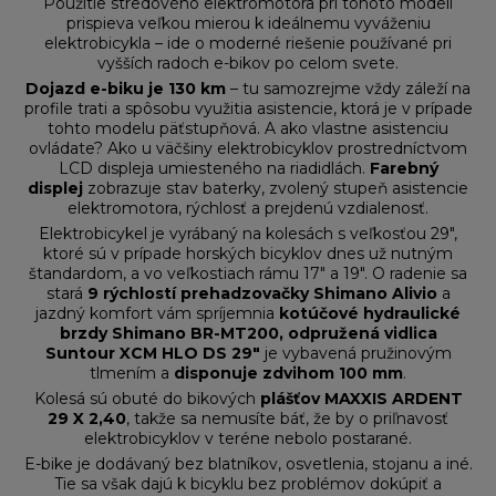
Použitie stredového elektromotora pri tohoto modeli
prispieva veľkou mierou k ideálnemu vyváženiu
elektrobicykla – ide o moderné riešenie používané pri
vyšších radoch e-bikov po celom svete.
Dojazd e-biku je 130 km
– tu samozrejme vždy záleží na
profile trati a spôsobu využitia asistencie, ktorá je v prípade
tohto modelu päťstupňová. A ako vlastne asistenciu
ovládate? Ako u väčšiny elektrobicyklov prostredníctvom
LCD displeja umiesteného na riadidlách.
Farebný
displej
zobrazuje stav baterky, zvolený stupeň asistencie
elektromotora, rýchlosť a prejdenú vzdialenosť.
Elektrobicykel je vyrábaný na kolesách s veľkosťou 29",
ktoré sú v prípade horských bicyklov dnes už nutným
štandardom, a vo veľkostiach rámu 17" a 19". O radenie sa
stará
9 rýchlostí prehadzovačky Shimano Alivio
a
jazdný komfort vám spríjemnia
kotúčové hydraulické
brzdy Shimano BR-MT200, odpružená vidlica
Suntour XCM HLO DS 29"
je vybavená pružinovým
tlmením a
disponuje zdvihom 100 mm
.
Kolesá sú obuté do bikových
plášťov MAXXIS ARDENT
29 X 2,40
, takže sa nemusíte báť, že by o priľnavosť
elektrobicyklov v teréne nebolo postarané.
E-bike je dodávaný bez blatníkov, osvetlenia, stojanu a iné.
Tie sa však dajú k bicyklu bez problémov dokúpiť a