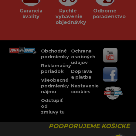
Garancia
Rychlé
Odborné
kvality
vybavenie
poradenstvo
objednávky
Obchodné
Ochrana
podmienky
osobných
údajov
Reklamačný
poriadok
Doprava
a platba
Všeobecné
podmienky
Nastavenie
nájmu
cookies
Odstúpiť
od
zmluvy tu
PODPORUJEME KOŠICKÉ