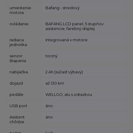
umiestenie
Bafang - stredový
motora
ovládanie
BAFANG LCD panel, 5 stupňov
asistencie, farebný displej
radiaca
Integrovaná v motore
jednotka
senzor
torzný
šliapania
nabíjačka
2 Ah (súčasť výbavy)
dojazd
až 130 km
pedále
WELLGO, alu s odrazkou
USB port
áno
Asistent
áno
chôdze