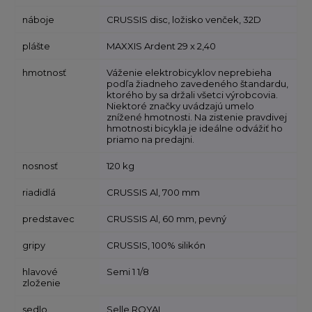
náboje
CRUSSIS disc, ložisko venček, 32D
plášte
MAXXIS Ardent 29 x 2,40
hmotnosť
Váženie elektrobicyklov neprebieha
podľa žiadneho zavedeného štandardu,
ktorého by sa držali všetci výrobcovia.
Niektoré značky uvádzajú umelo
znížené hmotnosti. Na zistenie pravdivej
hmotnosti bicykla je ideálne odvážiť ho
priamo na predajni.
nosnosť
120 kg
riadidlá
CRUSSIS Al, 700 mm
predstavec
CRUSSIS Al, 60 mm, pevný
gripy
CRUSSIS, 100% silikón
hlavové
Semi 1 1/8
zloženie
sedlo
Selle ROYAL