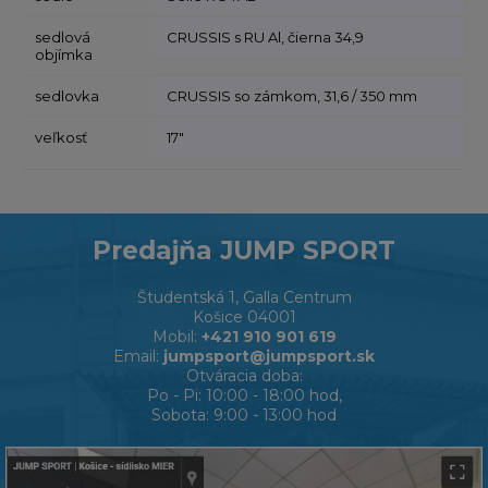
sedlová
CRUSSIS s RU Al, čierna 34,9
objímka
sedlovka
CRUSSIS so zámkom, 31,6 / 350 mm
veľkosť
17"
Predajňa JUMP SPORT
Študentská 1, Galla Centrum
Košice 04001
Mobil:
+421 910 901 619
Email:
jumpsport@jumpsport.sk
Otváracia doba:
Po - Pi: 10:00 - 18:00 hod,
Sobota: 9:00 - 13:00 hod