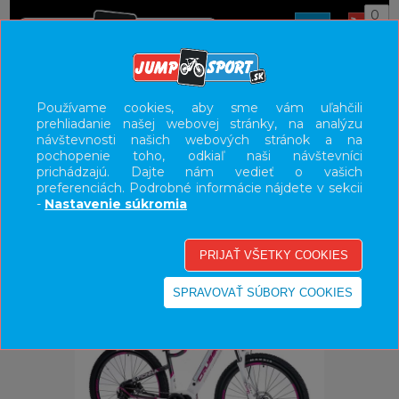
0
ÚVOD
BICYKLE
ELEKTROBICYKLE
Používame cookies, aby sme vám uľahčili
prehliadanie našej webovej stránky, na analýzu
E-BIKE HORSKÉ HARDTAIL, PEVNÉ
návštevnosti našich webových stránok a na
pochopenie toho, odkiaľ naši návštevníci
UŽÍVATEĽSKÝ PANEL
prichádzajú. Dajte nám vedieť o vašich
preferenciách. Podrobné informácie nájdete v sekcii
KATEGÓRIE
-
Nastavenie súkromia
HLAVNÉ MENU
VÝPREDAJ - VŠETKO