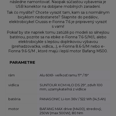
následne namontovať. Naopak súčasťou vybavenia je
USB konektor na dobíjane mobilných zariadení.
Tak čo myslíte? Chcete vyraziť tam, kam sa s normálnym
bicyklom nedostanete? Šliapnite do pedálov,
elektrobicykel Crussis e-Fionna 7.6 je pripravený vyraziť
s vami!
Pokiaľ by ste napriek tomu zatúžili po modeli so silnejšou
batériou, pozrite sa na ebike e-Fionna 7.6-S/M/L alebo
elektrobicykle s lepšou doplnkovou výbavou
(prehadzovačka, vidlica,…), e-Fionna 8.6-S/M nebo e-
Fionna 9.6-S/M , ktoré majú i lepší motor Bafang M500.
PARAMETRE
rám
Alu 6061- veľkosť ramu 17" / 19"
vidlica
SUNTOUR XCM HLO DS 29", zdvih 100
mm, uzamykateľná z vidlice
batéria
PANASONIC Li-Ion 36V / 522 Wh (14,5 Ah)
motor
BAFANG MAX drive (M400), stredový,
250W (max 500W), 80 Nm