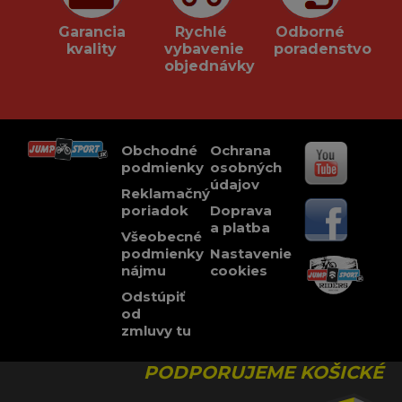
Garancia
Rychlé
Odborné
kvality
vybavenie
poradenstvo
objednávky
Obchodné
Ochrana
podmienky
osobných
údajov
Reklamačný
poriadok
Doprava
a platba
Všeobecné
podmienky
Nastavenie
nájmu
cookies
Odstúpiť
od
zmluvy tu
PODPORUJEME KOŠICKÉ