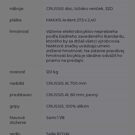
náboje
CRUSSIS disc, ložisko venček, 32D
plášte
MAXXIS Ardent 27,5 x 2,40
hmotnosť
Váženie elektrobicyklov neprebieha
podľa žiadneho zavedeného štandardu,
ktorého by sa držali všetci výrobcovia.
Niektoré značky uvádzajú umelo
znížené hmotnosti. Na zistenie pravdivej
hmotnosti bicykla je ideálne odvážiť ho
priamo na predajni.
nosnosť
120 kg
riadidlá
CRUSSIS Al, 700 mm
predstavec
CRUSSIS Al, 60 mm, pevný
gripy
CRUSSIS, 100% silikón
hlavové
Semi 1 1/8
zloženie
sedlo
Selle ROYAL