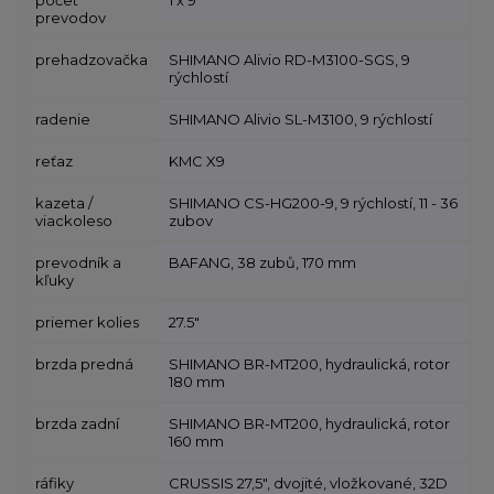
počet
1 x 9
prevodov
prehadzovačka
SHIMANO Alivio RD-M3100-SGS, 9
rýchlostí
radenie
SHIMANO Alivio SL-M3100, 9 rýchlostí
reťaz
KMC X9
kazeta /
SHIMANO CS-HG200-9, 9 rýchlostí, 11 - 36
viackoleso
zubov
prevodník a
BAFANG, 38 zubů, 170 mm
kľuky
priemer kolies
27.5"
brzda predná
SHIMANO BR-MT200, hydraulická, rotor
180 mm
brzda zadní
SHIMANO BR-MT200, hydraulická, rotor
160 mm
ráfiky
CRUSSIS 27,5", dvojité, vložkované, 32D