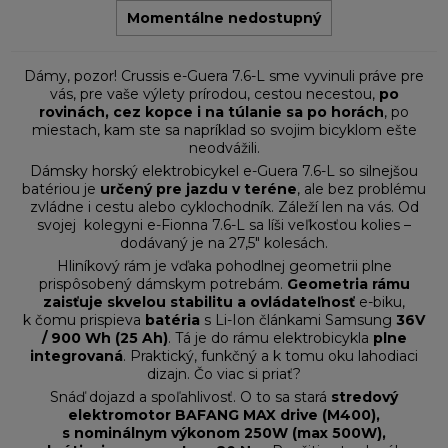
Momentálne nedostupný
Dámy, pozor! Crussis e-Guera 7.6-L sme vyvinuli práve pre
vás, pre vaše výlety prírodou, cestou necestou,
po
rovinách, cez kopce i na túlanie sa po horách
, po
miestach, kam ste sa napríklad so svojim bicyklom ešte
neodvážili.
Dámsky horský elektrobicykel e-Guera 7.6-L so silnejšou
batériou je
určený pre jazdu v teréne
, ale bez problému
zvládne i cestu alebo cyklochodník. Záleží len na vás. Od
svojej kolegyni e-Fionna 7.6-L sa líši veľkosťou kolies –
dodávaný je na 27,5" kolesách.
Hliníkový rám je vďaka pohodlnej geometrii plne
prispôsobený dámskym potrebám.
Geometria rámu
zaisťuje skvelou stabilitu a ovládateľnosť
e-biku,
k čomu prispieva
batéria
s Li-Ion článkami Samsung
36V
/ 900 Wh (25 Ah)
. Tá je do rámu elektrobicykla
plne
integrovaná
. Praktický, funkčný a k tomu oku lahodiaci
dizajn. Čo viac si priať?
Snáď dojazd a spoľahlivosť. O to sa stará
stredový
elektromotor BAFANG MAX drive (M400),
s nominálnym výkonom 250W (max 500W),