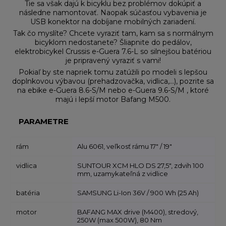
Tie sa však dajú k bicyklu bez problémov dokúpiť a
následne namontovať. Naopak súčasťou vybavenia je
USB konektor na dobíjane mobilných zariadení.
Tak čo myslíte? Chcete vyraziť tam, kam sa s normálnym
bicyklom nedostanete? Šliapnite do pedálov,
elektrobicykel Crussis e-Guera 7.6-L so silnejšou batériou
je pripravený vyraziť s vami!
Pokiaľ by ste napriek tomu zatúžili po modeli s lepšou
doplnkovou výbavou (prehadzovačka, vidlica,…), pozrite sa
na ebike e-Guera 8.6-S/M nebo e-Guera 9.6-S/M , ktoré
majú i lepší motor Bafang M500.
PARAMETRE
rám
Alu 6061, veľkosť rámu 17" / 19"
vidlica
SUNTOUR XCM HLO DS 27,5", zdvih 100
mm, uzamykateľná z vidlice
batéria
SAMSUNG Li-Ion 36V / 900 Wh (25 Ah)
motor
BAFANG MAX drive (M400), stredový,
250W (max 500W), 80 Nm