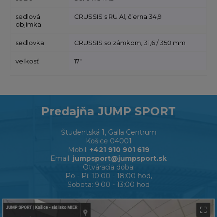
sedlová
CRUSSIS s RU Al, čierna 34,9
objímka
sedlovka
CRUSSIS so zámkom, 31,6 / 350 mm
veľkosť
17"
Predajňa JUMP SPORT
Študentská 1, Galla Centrum
Košice 04001
Mobil:
+421 910 901 619
Email:
jumpsport@jumpsport.sk
Otváracia doba:
Po - Pi: 10:00 - 18:00 hod,
Sobota: 9:00 - 13:00 hod