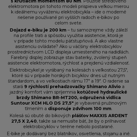
s krútiacim momentom 80 Nm
. Použitie stredového
elektromotora pri tohoto modeli prispieva veľkou mierou
k ideálnemu vyváženiu elektrobicykla – ide o moderné
riešenie používané pri vyšších radoch e-bikov po
celom svete.
Dojazd e-biku je 200 km
– tu samozrejme vždy záleží
na profile trati a spôsobu využitia asistencie, ktorá je
v prípade tohto modelu päťstupňová. A ako vlastne
asistenciu ovládate? Ako u väčšiny elektrobicyklov
prostredníctvom LCD displeja umiesteného na riadidlách.
Farebný displej zobrazuje stav baterky, zvolený stupeň
asistencie elektromotora, rýchlosť a prejdenú vzdialenosť.
Elektrobicykel je vyrábaný na kolesách s veľkosťou 27,5",
ktoré sú v prípade horských bicyklov dnes už nutným
štandardom, a vo veľkostiach rámu 17" a 19". O radenie sa
stará
9 rýchlostí prehadzovačky Shimano Alivio
a
jazdný komfort vám spríjemnia
kotúčové hydraulické
brzdy Shimano BR-MT200, odpružená vidlica
Suntour XCM HLO DS 27,5"
je vybavená pružinovým
tlmením a
disponuje zdvihom 100 mm
.
Kolesá sú obuté do bikových
plášťov MAXXIS ARDENT
27,5 X 2,40
, takže sa nemusíte báť, že by o priľnavosť
elektrobicyklov v teréne nebolo postarané.
E-bike je dodávaný bez blatníkov, osvetlenia, stojanu a iné.