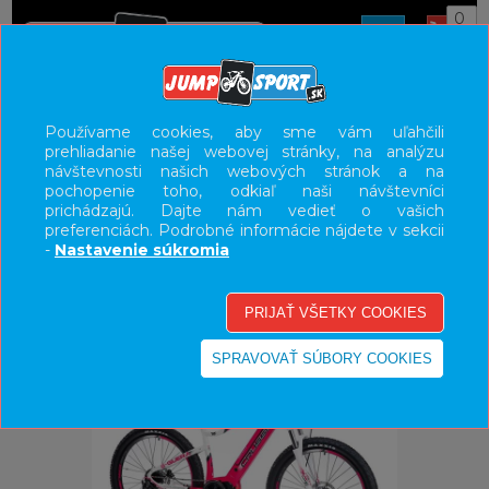
0
ÚVOD
BICYKLE
ELEKTROBICYKLE
Používame cookies, aby sme vám uľahčili
prehliadanie našej webovej stránky, na analýzu
E-BIKE HORSKÉ HARDTAIL, PEVNÉ
návštevnosti našich webových stránok a na
pochopenie toho, odkiaľ naši návštevníci
UŽÍVATEĽSKÝ PANEL
prichádzajú. Dajte nám vedieť o vašich
preferenciách. Podrobné informácie nájdete v sekcii
KATEGÓRIE
-
Nastavenie súkromia
HLAVNÉ MENU
VÝPREDAJ - VŠETKO