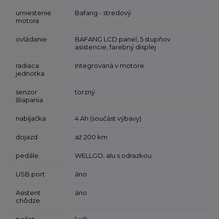
umiestenie
Bafang - stredový
motora
ovládanie
BAFANG LCD panel, 5 stupňov
asistencie, farebný displej
radiaca
Integrovaná v motore
jednotka
senzor
torzný
šliapania
nabíjačka
4 Ah (součást výbavy)
dojazd
až 200 km
pedále
WELLGO, alu s odrazkou
USB port
áno
Asistent
áno
chôdze