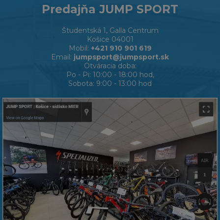
Predajňa JUMP SPORT
Študentská 1, Galla Centrum
Košice 04001
Mobil:
+421 910 901 619
Email:
jumpsport@jumpsport.sk
Otváracia doba:
Po - Pi: 10:00 - 18:00 hod,
Sobota: 9:00 - 13:00 hod