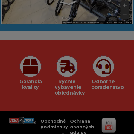
Garancia
Rychlé
Odborné
kvality
vybavenie
poradenstvo
objednávky
Obchodné
Ochrana
podmienky
osobných
údajov