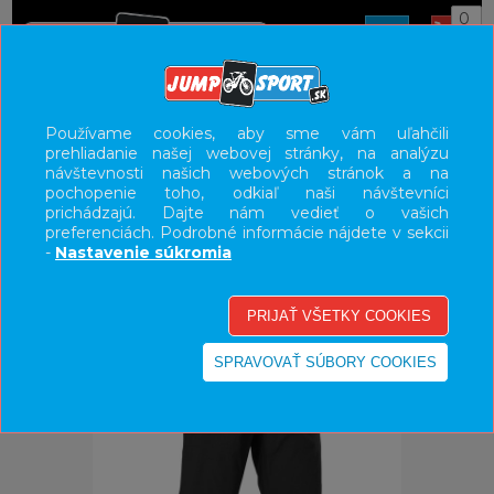
0
ÚVOD
OBLEČENIE
NOHAVICE/KRAŤASY
Používame cookies, aby sme vám uľahčili
prehliadanie našej webovej stránky, na analýzu
UŽÍVATEĽSKÝ PANEL
návštevnosti našich webových stránok a na
pochopenie toho, odkiaľ naši návštevníci
KATEGÓRIE
prichádzajú. Dajte nám vedieť o vašich
preferenciách. Podrobné informácie nájdete v sekcii
HLAVNÉ MENU
-
Nastavenie súkromia
VÝPREDAJ - VŠETKO