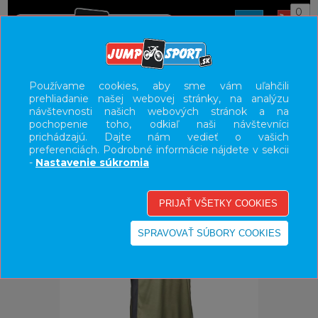
0
ÚVOD
OBLEČENIE
TRIČKÁ/MIKINY
Používame cookies, aby sme vám uľahčili
prehliadanie našej webovej stránky, na analýzu
UŽÍVATEĽSKÝ PANEL
návštevnosti našich webových stránok a na
pochopenie toho, odkiaľ naši návštevníci
KATEGÓRIE
prichádzajú. Dajte nám vedieť o vašich
preferenciách. Podrobné informácie nájdete v sekcii
HLAVNÉ MENU
-
Nastavenie súkromia
VÝPREDAJ - VŠETKO