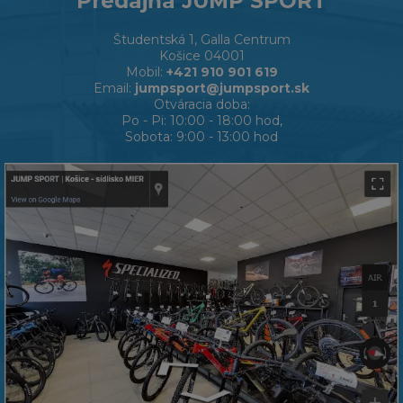
Predajňa JUMP SPORT
Študentská 1, Galla Centrum
Košice 04001
Mobil:
+421 910 901 619
Email:
jumpsport@jumpsport.sk
Otváracia doba:
Po - Pi: 10:00 - 18:00 hod,
Sobota: 9:00 - 13:00 hod