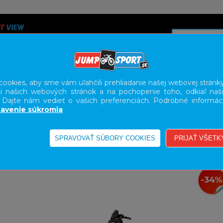
ookies, aby sme vám uľahčili prehliadanie našej webovej stránky
i našich webových stránok a na pochopenie toho, odkiaľ naši
A
SERVIS
SLUŽBY
KARIÉRA
BODY GEOMETRY FI
. Dajte nám vedieť o vašich preferenciách. Podrobné informác
avenie súkromia
E-BIKE KROSOVÉ, MESTSKÉ
-34%