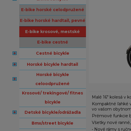
e-bike horské celodpružené
e-bike horské hardtail, pevné
e-bike krosové, mestské
e-bike cestné
cestné bicykle
horské bicykle hardtail
horské bicykle
celoodpružené
krosové/ trekingové/ fitnes
Malé 16" kolesá v k
bicykle
Kompaktné ľahké vla
vo vašom obytnom
detské bicykle/odrážadla
Prémiové funkcie b
Všetky nové ranné, 
bmx/street bicykle
•
Nové rámy s ručne