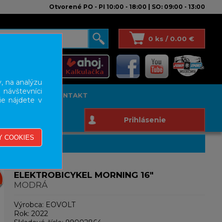
Otvorené PO - PI 10:00 - 18:00 | SO: 09:00 - 13:00
0 ks / 0.00 €
, na analýzu
 návštevníci
T STUDIO
KONTAKT
ie nájdete v
Prihlásenie
ELEKTROBICYKEL MORNING 16"
MODRÁ
Výrobca:
EOVOLT
Rok:
2022