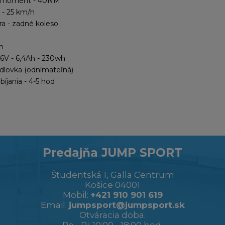
ci moment - 40NM
 - 25 km/h
a - zadné koleso
m
36V - 6,4Ah - 230wh
edlovka (odnímateľná)
íjania - 4-5 hod
Predajňa JUMP SPORT
Študentská 1, Galla Centrum
Košice 04001
Mobil:
+421 910 901 619
Email:
jumpsport@jumpsport.sk
Otváracia doba: