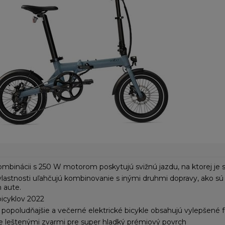
ombinácii s 250 W motorom poskytujú svižnú jazdu, na ktorej je 
stnosti uľahčujú kombinovanie s inými druhmi dopravy, ako sú autá
 aute.
icyklov 2022
popoludňajšie a večerné elektrické bicykle obsahujú vylepšené f
 leštenými zvarmi pre super hladký prémiový povrch