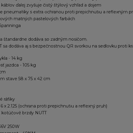
káblov ďalej zvyšuje čistý štýlový vzhľad a dojem
e pneumatiky s extra ochranou proti prepichnutiu a reflexným 
dových matných pastelových farbách
 Spanninga
a štandardne dodáva so zadným nosičom.
 sa dodáva aj s bezpečnostnou QR svorkou na sedlovku proti krá
kla - 14 kg
ť jazdca - 105 kg
 cm
m stave 58 x 75 x 42 cm
é ráfiky
 x 2.125 (ochrana proti prepichnutiu a reflexný pruh)
é kotúčové brzdy NUTT
 36V 250W