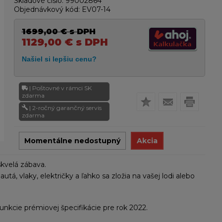
Skladové číslo:
99002864
Objednávkový kód:
EV07-14
1699,00
€
s DPH
1129,00
€
s DPH
| Poštovné v rámci SK
zdarma
| 2-ročný garančný servis
zdarma
Momentálne nedostupný
Akcia
skvelá zábava.
, vlaky, električky a ľahko sa zložia na vašej lodi alebo
unkcie prémiovej špecifikácie pre rok 2022.