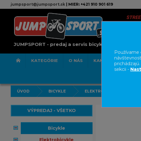
jumpsport@jumpsport.sk
| MIER: +421 910 901 619
JUMPSPORT - predaj a servis bicyklov
Používame c
návštevnost
KATEGÓRIE
O NÁS
KAMENNÁ PREDAJN
prichádzajú
sekcii -
Nast
ÚVOD
BICYKLE
ELEKTROBICYKLE
VÝPREDAJ - VŠETKO
bicykle
elektrobicykle