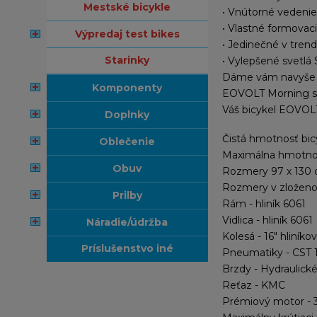
mestské bicykle
•
Vnútorné vedenie 
•
Vlastné formovaci
výpredaj test bikes
•
Jedinečné v tren
starinky
•
Vylepšené svetlá
Dáme vám navyše
komponenty
EOVOLT Morning s
Váš bicykel EOVOLT
doplnky
Čistá hmotnosť bicy
oblečenie
Maximálna hmotnos
obuv
Rozmery 97 x 130
Rozmery v zloženo
prilby
Rám - hliník 6061
Vidlica - hliník 6061
náradie/údržba
Kolesá - 16" hliníkov
príslušenstvo iné
Pneumatiky - CST 16
Brzdy - Hydraulick
Reťaz - KMC
Prémiový motor -