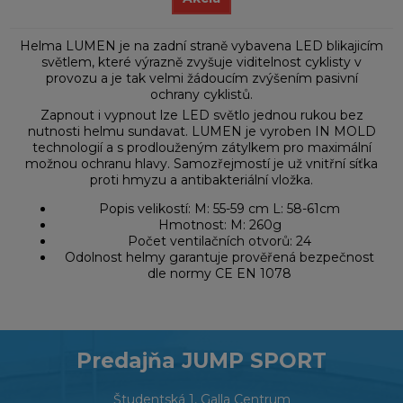
Helma LUMEN je na zadní straně vybavena LED blikajicím
světlem, které výrazně zvyšuje viditelnost cyklisty v
provozu a je tak velmi žádoucím zvýšením pasivní
ochrany cyklistů.
Zapnout i vypnout lze LED světlo jednou rukou bez
nutnosti helmu sundavat. LUMEN je vyroben IN MOLD
technologií a s prodlouženým zátylkem pro maximální
možnou ochranu hlavy. Samozřejmostí je už vnitřní síťka
proti hmyzu a antibakteriální vložka.
Popis velikostí: M: 55-59 cm L: 58-61cm
Hmotnost: M: 260g
Počet ventilačních otvorů: 24
Odolnost helmy garantuje prověřená bezpečnost
dle normy CE EN 1078
Predajňa JUMP SPORT
Študentská 1, Galla Centrum