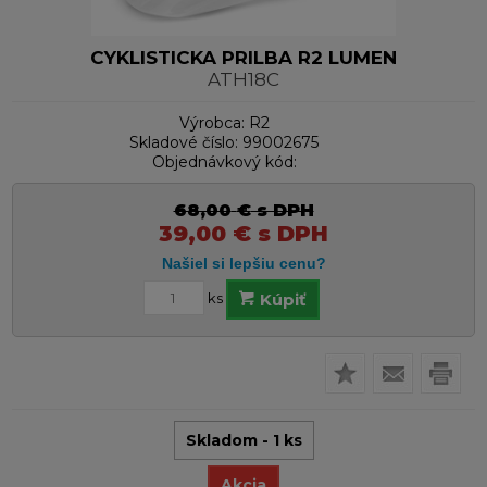
CYKLISTICKA PRILBA R2 LUMEN
ATH18C
Výrobca:
R2
Skladové číslo:
99002675
Objednávkový kód:
68,00
€
s DPH
39,00
€
s DPH
ks
Kúpiť
Skladom - 1 ks
Akcia