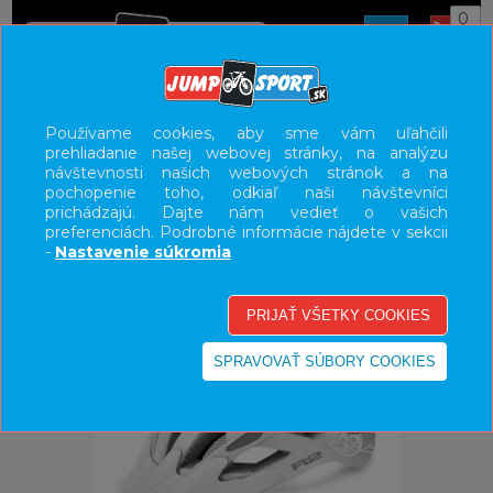
0
ÚVOD
PRILBY
CESTNÉ
Používame cookies, aby sme vám uľahčili
prehliadanie našej webovej stránky, na analýzu
UŽÍVATEĽSKÝ PANEL
návštevnosti našich webových stránok a na
pochopenie toho, odkiaľ naši návštevníci
KATEGÓRIE
prichádzajú. Dajte nám vedieť o vašich
preferenciách. Podrobné informácie nájdete v sekcii
HLAVNÉ MENU
-
Nastavenie súkromia
VÝPREDAJ - VŠETKO
-43%