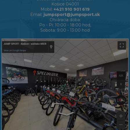
Košice 04001
Mobil:
+421 910 901 619
Email:
jumpsport@jumpsport.sk
Otváracia doba:
Po - Pi: 10:00 - 18:00 hod,
Sobota: 9:00 - 13:00 hod