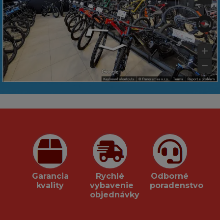
Garancia
Rychlé
Odborné
kvality
vybavenie
poradenstvo
objednávky