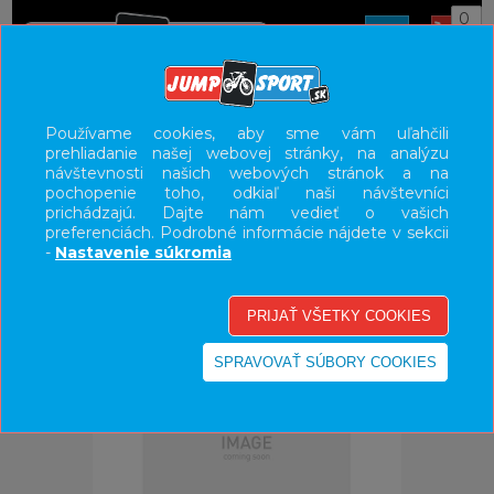
0
ÚVOD
OBLEČENIE
BUNDY/VESTY
Používame cookies, aby sme vám uľahčili
prehliadanie našej webovej stránky, na analýzu
UŽÍVATEĽSKÝ PANEL
návštevnosti našich webových stránok a na
pochopenie toho, odkiaľ naši návštevníci
KATEGÓRIE
prichádzajú. Dajte nám vedieť o vašich
preferenciách. Podrobné informácie nájdete v sekcii
HLAVNÉ MENU
-
Nastavenie súkromia
VÝPREDAJ - VŠETKO