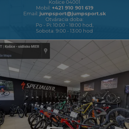
Košice 04001
Mobil:
+421 910 901 619
Email:
jumpsport@jumpsport.sk
Otváracia doba:
Po - Pi: 10:00 - 18:00 hod,
Sobota: 9:00 - 13:00 hod