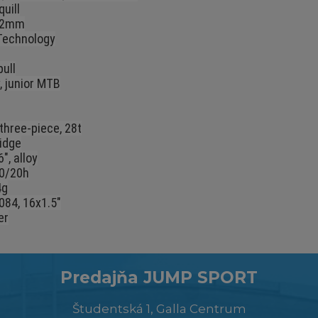
uill
7.2mm
Technology
pull
, junior MTB
, three-piece, 28t
idge
", alloy
20/20h
4g
084, 16x1.5"
er
Predajňa JUMP SPORT
Študentská 1, Galla Centrum