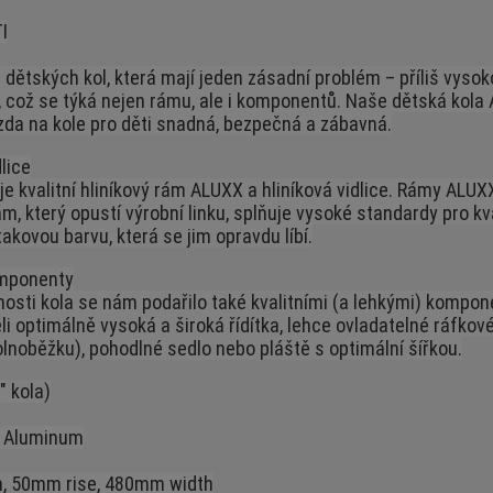
I
 dětských kol, která mají jeden zásadní problém – příliš vyso
, což se týká nejen rámu, ale i komponentů. Naše dětská kola 
ízda na kole pro děti snadná, bezpečná a zábavná.
lice
e kvalitní hliníkový rám ALUXX a hliníková vidlice. Rámy ALUX
rám, který opustí výrobní linku, splňuje vysoké standardy pro k
takovou barvu, která se jim opravdu líbí.
omponenty
nosti kola se nám podařilo také kvalitními (a lehkými) kompon
 optimálně vysoká a široká řídítka, lehce ovladatelné ráfkové b
lnoběžku), pohodlné sedlo nebo pláště s optimální šířkou.
" kola)
 Aluminum
th, 50mm rise, 480mm width