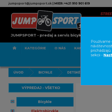
jumpsport@jumpsport.sk
| MIER: +421 910 901 619
JUMPSPORT - predaj a servis bicyklov
Používame c
návštevnost
KATEGÓRIE
O NÁS
KAMENNÁ PREDAJN
prichádzajú
sekcii -
Nast
ÚVOD
BICYKLE
DETSKÉ BICYKLE/ODRÁŽA
VÝPREDAJ - VŠETKO
bicykle
elektrobicykle