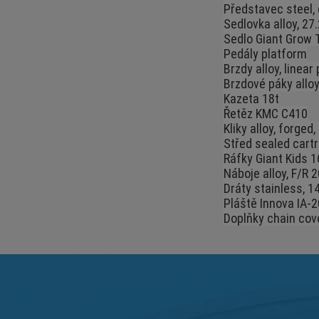
Představec steel, q
Sedlovka alloy, 2
Sedlo Giant Grow 
Pedály platform
Brzdy alloy, linear 
Brzdové páky alloy
Kazeta 18t
Řetěz KMC C410
Kliky alloy, forged
Střed sealed cartr
Ráfky Giant Kids 16
Náboje alloy, F/R 
Dráty stainless, 1
Pláště Innova IA-2
Doplňky chain cov