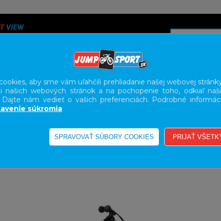
ookies, aby sme vám uľahčili prehliadanie našej webovej stránky
i našich webových stránok a na pochopenie toho, odkiaľ naši
A
SERVIS
SLUŽBY
KARIÉRA
BODY GEOMETRY FI
. Dajte nám vedieť o vašich preferenciách. Podrobné informác
avenie súkromia
DLA
16"