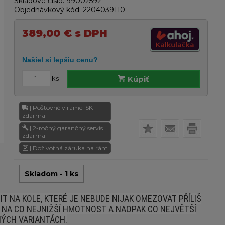
Skladové číslo:
99002592
Objednávkový kód:
2204039110
389,00
€
s DPH
ks
Kúpiť
| Poštovné v rámci SK
zdarma
| 2-ročný garančný servis
zdarma
| Doživotná záruka na rám
Skladom - 1 ks
IT NA KOLE, KTERÉ JE NEBUDE NIJAK OMEZOVAT PŘÍLIŠ
 NA CO NEJNIŽŠÍ HMOTNOST A NAOPAK CO NEJVĚTŠÍ
VNÝCH VARIANTÁCH.