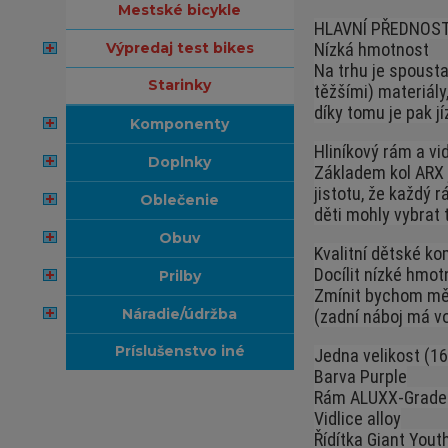
mestské bicykle
HLAVNÍ PŘEDNOST
výpredaj test bikes
Nízká hmotnost
Na trhu je spousta
starinky
těžšími) materiály
díky tomu je pak j
komponenty
Hliníkový rám a vid
doplnky
Základem kol ARX j
jistotu, že každý 
oblečenie
děti mohly vybrat 
obuv
Kvalitní dětské k
Docílit nízké hmot
prilby
Zmínit bychom měli
náradie/údržba
(zadní náboj má vo
príslušenstvo iné
Jedna velikost (16
Barva Purple
Rám ALUXX-Grade
Vidlice alloy
Řídítka Giant You