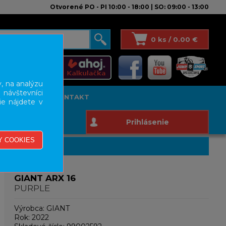
Otvorené PO - PI 10:00 - 18:00 | SO: 09:00 - 13:00
0 ks / 0.00 €
, na analýzu
 návštevníci
T STUDIO
KONTAKT
ie nájdete v
Prihlásenie
GIANT ARX 16
PURPLE
Výrobca:
GIANT
Rok:
2022