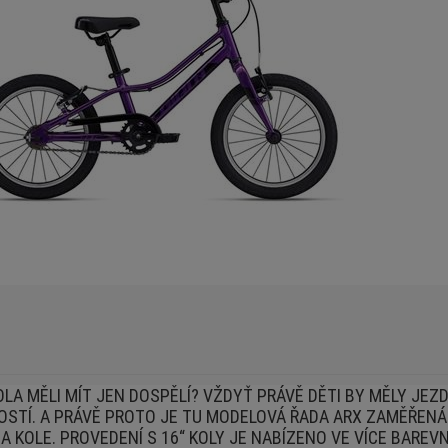
LA MĚLI MÍT JEN DOSPĚLÍ? VŽDYŤ PRÁVĚ DĚTI BY MĚLY JEZD
TÍ. A PRÁVĚ PROTO JE TU MODELOVÁ ŘADA ARX ZAMĚŘENÁ
A KOLE. PROVEDENÍ S 16“ KOLY JE NABÍZENO VE VÍCE BARE