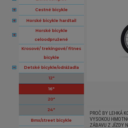
cestné bicykle
horské bicykle hardtail
horské bicykle
celoodpružené
krosové/ trekingové/ fitnes
bicykle
detské bicykle/odrážadla
12"
16"
20"
24"
PROČ BY LEHKÁ KO
VYSOKOU HMOTNOS
bmx/street bicykle
ZÁBAVU Z JÍZDY N