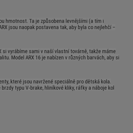
kou hmotnost. Ta je způsobena levnějšími (a tím i
ARX jsou naopak postavena tak, aby byla co nejlehčí –
X si vyrábíme sami v naší vlastní továrně, takže máme
valitu. Model ARX 16 je nabízen v různých barvách, aby si
enty, které jsou navržené speciálně pro dětská kola.
rzdy typu V-brake, hliníkové kliky, ráfky a náboje kol