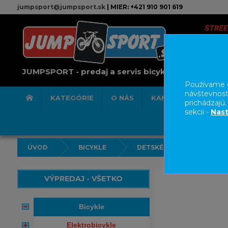
jumpsport@jumpsport.sk
| MIER: +421 910 901 619
JUMPSPORT - predaj a servis bicyklov
Používame c
návštevnost
KATEGÓRIE
O NÁS
KAMENNÁ PREDAJN
prichádzajú
sekcii -
Nast
ÚVOD
BICYKLE
DETSKÉ BICYKLE/ODRÁŽA
VÝPREDAJ - VŠETKO
bicykle
elektrobicykle