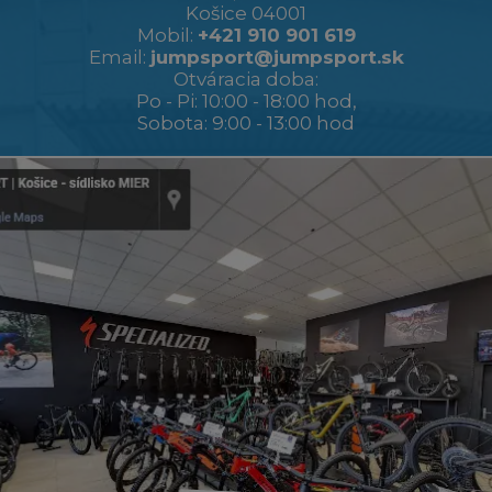
Košice 04001
Mobil:
+421 910 901 619
Email:
jumpsport@jumpsport.sk
Otváracia doba:
Po - Pi: 10:00 - 18:00 hod,
Sobota: 9:00 - 13:00 hod