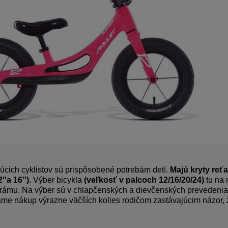
júcich cyklistov sú prispôsobené potrebám detí.
Majú kryty reť
''a 16'')
. Výber bicykla
(veľkosť v palcoch 12/16/20/24)
tu na
ť rámu. Na výber sú v chlapčenských a dievčenských prevedeniac
me nákup výrazne väčších kolies rodičom zastávajúcim názor, že