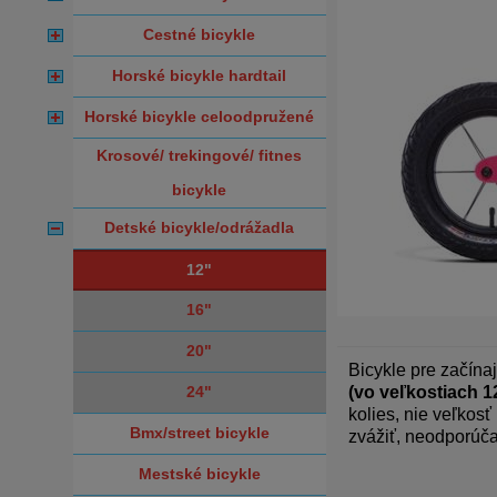
cestné bicykle
horské bicykle hardtail
horské bicykle celoodpružené
krosové/ trekingové/ fitnes
bicykle
detské bicykle/odrážadla
12"
16"
20"
Bicykle pre začína
24"
(vo veľkostiach 12
kolies, nie veľkos
bmx/street bicykle
zvážiť, neodporúča
mestské bicykle