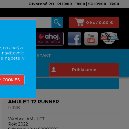
Otvorené PO - PI 10:00 - 18:00 | SO: 09:00 - 13:00
0 ks / 0.00 €
, na analýzu
 návštevníci
T STUDIO
KONTAKT
ie nájdete v
Prihlásenie
AMULET 12 RUNNER
PINK
Výrobca:
AMULET
Rok:
2022