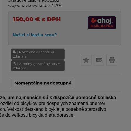
Skladové číslo:
99002582
Objednávkový kód:
221204
150,00
€
s DPH
| Poštovné v rámci SK
zdarma
| 2-ročný garančný servis
zdarma
Momentálne nedostupný
aze
,
pre najmenších sú k dispozícii pomocné kolieska
 rozdiel od bicyklov pre dospelých znamená priemer
h. Veľkosť detského bicykla je potrebné starostlivo
 do veľkosti bicykla dieťa dorastie.