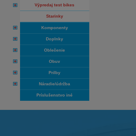
výpredaj test bikes
starinky
komponenty
doplnky
oblečenie
obuv
prilby
náradie/údržba
príslušenstvo iné