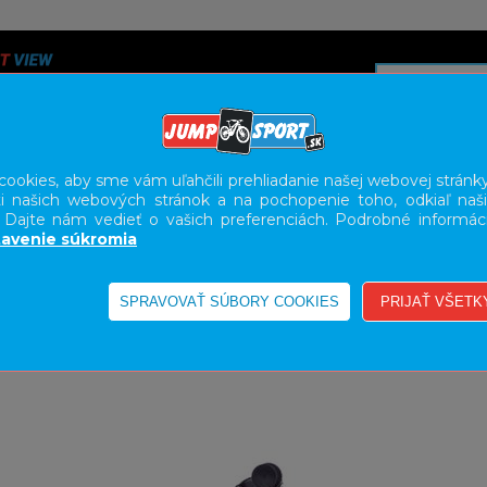
ookies, aby sme vám uľahčili prehliadanie našej webovej stránky
i našich webových stránok a na pochopenie toho, odkiaľ naši
A
SERVIS
SLUŽBY
KARIÉRA
BODY GEOMETRY FI
. Dajte nám vedieť o vašich preferenciách. Podrobné informác
avenie súkromia
DLA
12"