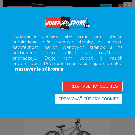
0
ÚVOD
BICYKLE
DETSKÉ BICYKLE/ODRÁŽADLA
Používame cookies, aby sme vám uľahčili
prehliadanie našej webovej stránky, na analýzu
16"
návštevnosti našich webových stránok a na
pochopenie toho, odkiaľ naši návštevníci
UŽÍVATEĽSKÝ PANEL
prichádzajú. Dajte nám vedieť o vašich
preferenciách. Podrobné informácie nájdete v sekcii
KATEGÓRIE
-
Nastavenie súkromia
HLAVNÉ MENU
VÝPREDAJ - VŠETKO
-22%