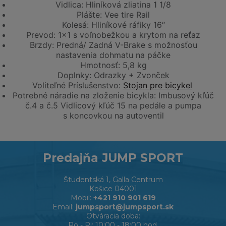
Vidlica: Hliníková zliatina 1 1/8
Plášte: Vee tire Rail
Kolesá: Hliníkové ráfiky 16“
Prevod: 1x1 s voľnobežkou a krytom na reťaz
Brzdy: Predná/ Zadná V-Brake s možnosťou
nastavenia dohmatu na páčke
Hmotnosť: 5,8 kg
Doplnky: Odrazky + Zvonček
Voliteľné Príslušenstvo:
Stojan pre bicykel
Potrebné náradie na zloženie bicykla: Imbusový kľúč
č.4 a č.5 Vidlicový kľúč 15 na pedále a pumpa
s koncovkou na autoventil
Predajňa JUMP SPORT
Študentská 1, Galla Centrum
Košice 04001
Mobil:
+421 910 901 619
Email:
jumpsport@jumpsport.sk
Otváracia doba:
Po - Pi: 10:00 - 18:00 hod,