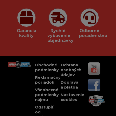
Garancia
Rychlé
Odborné
kvality
vybavenie
poradenstvo
objednávky
Obchodné
Ochrana
podmienky
osobných
údajov
Reklamačný
poriadok
Doprava
a platba
Všeobecné
podmienky
Nastavenie
nájmu
cookies
Odstúpiť
od