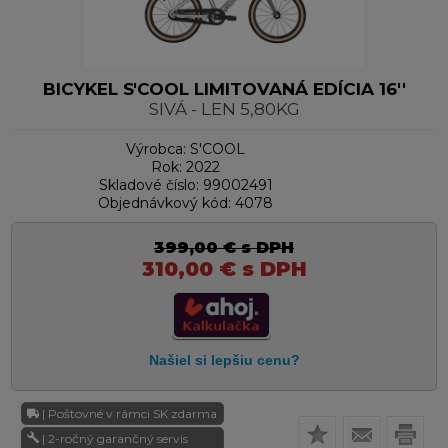
BICYKEL S'COOL LIMITOVANÁ EDÍCIA 16''
SIVÁ - LEN 5,80KG
Výrobca:
S'COOL
Rok:
2022
Skladové číslo:
99002491
Objednávkový kód:
4078
399,00
€
s DPH
310,00
€
s DPH
| Poštovné v rámci SK zdarma
| 2-ročný garančný servis