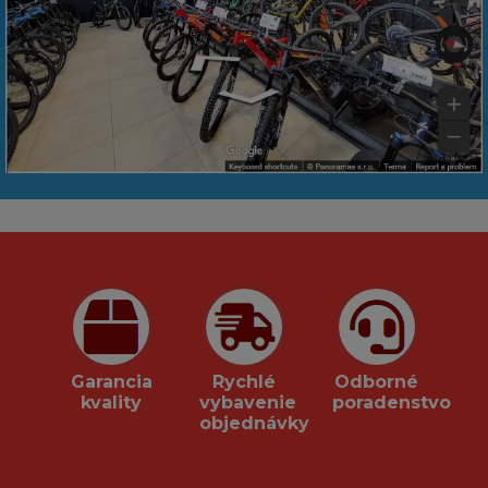
Garancia
Rychlé
Odborné
kvality
vybavenie
poradenstvo
objednávky