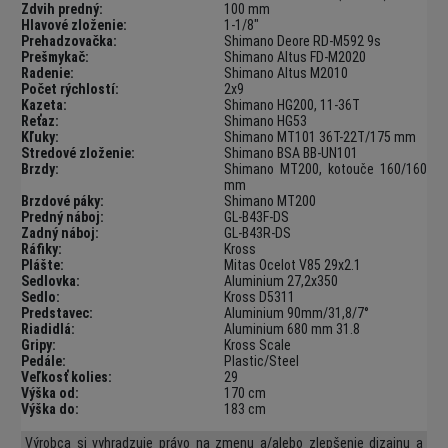
Zdvih predný:
100 mm
Hlavové zloženie:
1-1/8"
Prehadzovačka:
Shimano Deore RD-M592 9s
Prešmykač:
Shimano Altus FD-M2020
Radenie:
Shimano Altus M2010
Počet rýchlostí:
2x9
Kazeta:
Shimano HG200, 11-36T
Reťaz:
Shimano HG53
Kľuky:
Shimano MT101 36T-22T/175 mm
Stredové zloženie:
Shimano BSA BB-UN101
Brzdy:
Shimano MT200, kotouče 160/160
mm
Brzdové páky:
Shimano MT200
Predný náboj:
GL-B43F-DS
Zadný náboj:
GL-B43R-DS
Ráfiky:
Kross
Plášte:
Mitas Ocelot V85 29x2.1
Sedlovka:
Aluminium 27,2x350
Sedlo:
Kross D5311
Predstavec:
Aluminium 90mm/31,8/7°
Riadidlá:
Aluminium 680 mm 31.8
Gripy:
Kross Scale
Pedále:
Plastic/Steel
Veľkosť kolies:
29
Výška od:
170 cm
Výška do:
183 cm
Výrobca si vyhradzuje právo na zmenu a/alebo zlepšenie dizajnu a