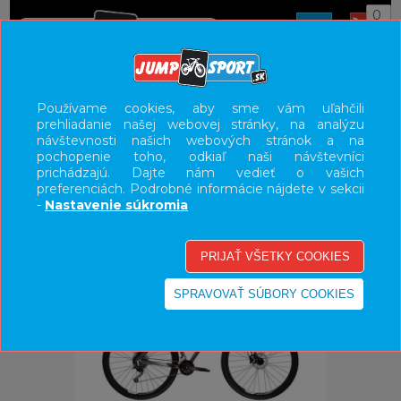
0
ÚVOD
BICYKLE
HORSKÉ BICYKLE HARDTAIL
29"
Používame cookies, aby sme vám uľahčili
prehliadanie našej webovej stránky, na analýzu
UŽÍVATEĽSKÝ PANEL
návštevnosti našich webových stránok a na
pochopenie toho, odkiaľ naši návštevníci
KATEGÓRIE
prichádzajú. Dajte nám vedieť o vašich
preferenciách. Podrobné informácie nájdete v sekcii
HLAVNÉ MENU
-
Nastavenie súkromia
VÝPREDAJ - VŠETKO
-34%