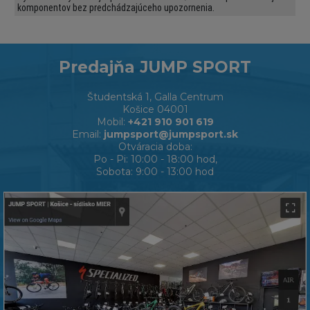
komponentov bez predchádzajúceho upozornenia.
Predajňa JUMP SPORT
Študentská 1, Galla Centrum
Košice 04001
Mobil:
+421 910 901 619
Email:
jumpsport@jumpsport.sk
Otváracia doba:
Po - Pi: 10:00 - 18:00 hod,
Sobota: 9:00 - 13:00 hod