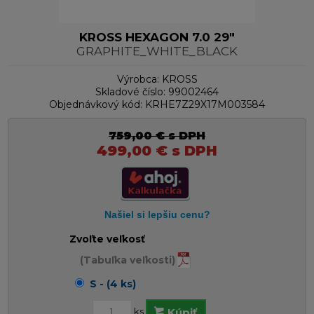
KROSS HEXAGON 7.0 29"
GRAPHITE_WHITE_BLACK
Výrobca:
KROSS
Skladové číslo:
99002464
Objednávkový kód:
KRHE7Z29X17M003584
759,00
€
s DPH
499,00
€
s DPH
Zvoľte veľkosť
(Tabuľka veľkosti)
S - (4 ks)
ks
Kúpiť