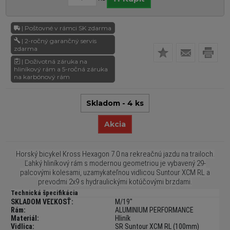
| Poštovné v rámci SK zdarma
| 2-ročný garančný servis
zdarma
| Doživotná záruka na
hliníkový rám a 5-ročná záruka
na karbónový rám
Skladom - 4 ks
Akcia
Horský bicykel Kross Hexagon 7.0 na rekreačnú jazdu na trailoch.
Ľahký hliníkový rám s modernou geometriou je vybavený 29-
palcovými kolesami, uzamykateľnou vidlicou Suntour XCM RL a
prevodmi 2x9 s hydraulickými kotúčovými brzdami.
Technická špecifikácia
SKLADOM VEĽKOSŤ:
M/19"
Rám:
ALUMINIUM PERFORMANCE
Materiál:
Hliník
Vidlica:
SR Suntour XCM RL (100mm)