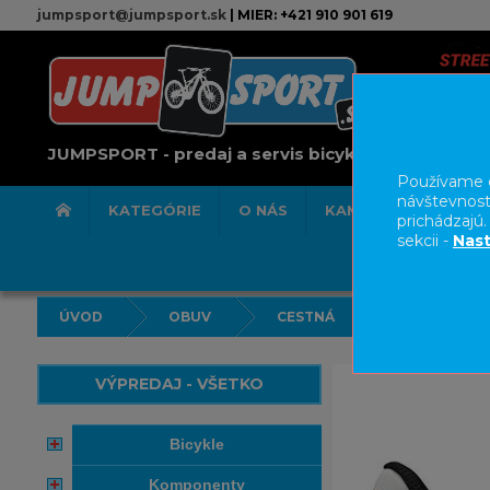
jumpsport@jumpsport.sk
| MIER: +421 910 901 619
JUMPSPORT - predaj a servis bicyklov
Používame c
návštevnost
KATEGÓRIE
O NÁS
KAMENNÁ PREDAJN
prichádzajú
sekcii -
Nast
ÚVOD
OBUV
CESTNÁ
VÝPREDAJ - VŠETKO
bicykle
komponenty