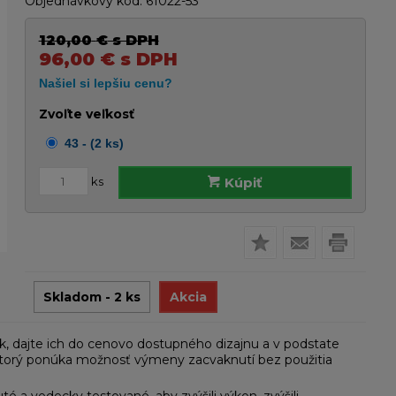
Objednávkový kód:
61022-53
120,00
€
s DPH
96,00
€
s DPH
Zvoľte veľkosť
43 - (2 ks)
ks
Kúpiť
Skladom - 2 ks
Akcia
 dajte ich do cenovo dostupného dizajnu a v podstate
 ktorý ponúka možnosť výmeny zacvaknutí bez použitia