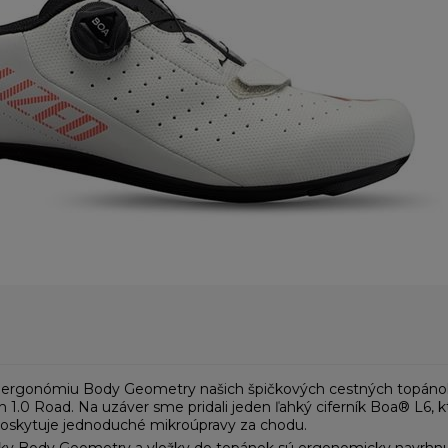
 ergonómiu Body Geometry našich špičkových cestných topánok,
 1.0 Road. Na uzáver sme pridali jeden ľahký ciferník Boa® L6,
poskytuje jednoduché mikroúpravy za chodu.