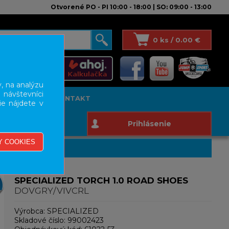
Otvorené PO - PI 10:00 - 18:00 | SO: 09:00 - 13:00
0 ks / 0.00 €
, na analýzu
 návštevníci
T STUDIO
KONTAKT
ie nájdete v
Prihlásenie
SPECIALIZED TORCH 1.0 ROAD SHOES
DOVGRY/VIVCRL
Výrobca:
SPECIALIZED
Skladové číslo:
99002423