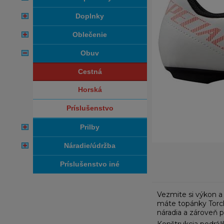
doplnky
oblečenie
obuv
cestná
horská
príslušenstvo
prilby
náradie/údržba
príslušenstvo iné
Vezmite si výkon a
máte topánky Torch
náradia a zároveň 