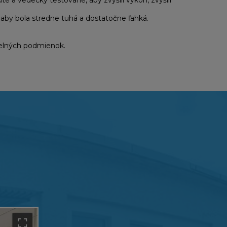
a vedecky testované, aby zvýšili výkon, zvýšili
aby bola stredne tuhá a dostatočne ľahká.
telných podmienok.