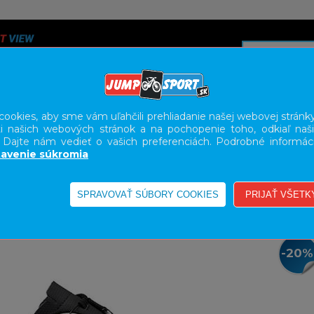
ookies, aby sme vám uľahčili prehliadanie našej webovej stránky
i našich webových stránok a na pochopenie toho, odkiaľ naši
A
SERVIS
SLUŽBY
KARIÉRA
BODY GEOMETRY FI
. Dajte nám vedieť o vašich preferenciách. Podrobné informác
avenie súkromia
-20%