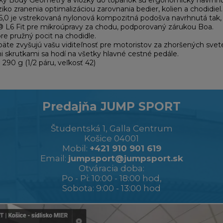
ky Body Geometry a vložky do topánok sú ergonomicky navrhnuté 
 riziko zranenia optimalizáciou zarovnania bedier, kolien a chodidiel.
6,0 je vstrekovaná nylonová kompozitná podošva navrhnutá tak, 
 L6 Fit pre mikroúpravy za chodu, podporovaný zárukou Boa.
re pružný pocit na chodidle.
päte zvyšujú vašu viditeľnosť pre motoristov za zhoršených sve
i skrutkami sa hodí na všetky hlavné cestné pedále.
 290 g (1/2 páru, veľkosť 42)
Predajňa JUMP SPORT
Študentská 1, Galla Centrum
Košice 04001
Mobil:
+421 910 901 619
Email:
jumpsport@jumpsport.sk
Otváracia doba:
Po - Pi: 10:00 - 18:00 hod,
Sobota: 9:00 - 13:00 hod