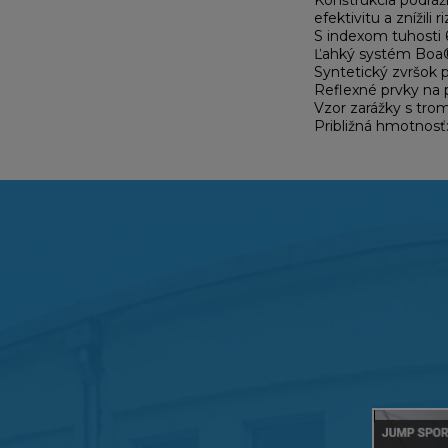
Konštrukcia podráž
efektivitu a znížili
S indexom tuhosti 
Ľahký systém Boa®
Syntetický zvršok p
Reflexné prvky na 
Vzor zarážky s trom
Približná hmotnosť: