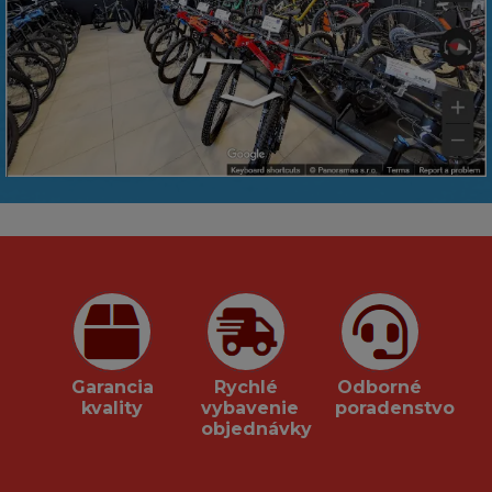
Garancia
Rychlé
Odborné
kvality
vybavenie
poradenstvo
objednávky