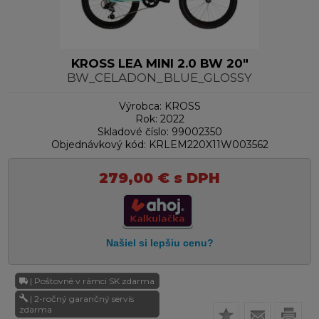
KROSS LEA MINI 2.0 BW 20"
BW_CELADON_BLUE_GLOSSY
Výrobca:
KROSS
Rok:
2022
Skladové číslo:
99002350
Objednávkový kód:
KRLEM220X11W003562
279,00
€
s DPH
| Poštovné v rámci SK zdarma
| 2-ročný garančný servis
zdarma