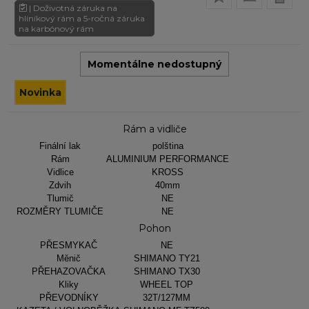
| Doživotná záruka na
hliníkový rám a 5-ročná záruka
na karbónový rám
Momentálne nedostupný
Novinka
Rám a vidliče
Finální lak
polština
Rám
ALUMINIUM PERFORMANCE
Vidlice
KROSS
Zdvih
40mm
Tlumič
NE
ROZMĚRY TLUMIČE
NE
Pohon
PŘESMYKAČ
NE
Měnič
SHIMANO TY21
PŘEHAZOVAČKA
SHIMANO TX30
Kliky
WHEEL TOP
PŘEVODNÍKY
32T/127MM