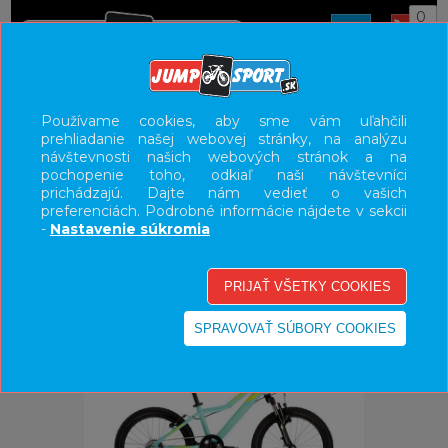
0
ÚVOD
BICYKLE
DETSKÉ BICYKLE/ODRÁŽADLA
Používame cookies, aby sme vám uľahčili
prehliadanie našej webovej stránky, na analýzu
20"
návštevnosti našich webových stránok a na
pochopenie toho, odkiaľ naši návštevníci
UŽÍVATEĽSKÝ PANEL
prichádzajú. Dajte nám vedieť o vašich
preferenciách. Podrobné informácie nájdete v sekcii
KATEGÓRIE
-
Nastavenie súkromia
HLAVNÉ MENU
VÝPREDAJ - VŠETKO