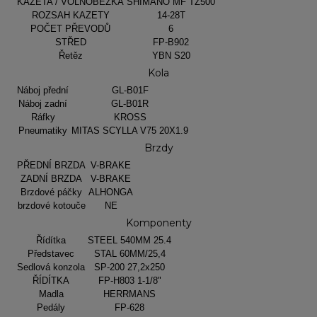
KAZETA / VOLNOBĚŽKA
SHIMANO MF TZ500
ROZSAH KAZETY
14-28T
POČET PŘEVODŮ
6
STŘED
FP-B902
Řetěz
YBN S20
Kola
Náboj přední
GL-B01F
Náboj zadní
GL-B01R
Ráfky
KROSS
Pneumatiky
MITAS SCYLLA V75 20X1.9
Brzdy
PŘEDNÍ BRZDA
V-BRAKE
ZADNÍ BRZDA
V-BRAKE
Brzdové páčky
ALHONGA
brzdové kotouče
NE
Komponenty
Řídítka
STEEL 540MM 25.4
Představec
STAL 60MM/25,4
Sedlová konzola
SP-200 27,2x250
ŘÍDÍTKA
FP-H803 1-1/8"
Madla
HERRMANS
Pedály
FP-628