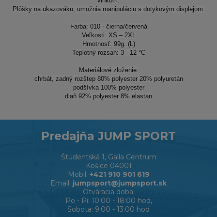
vlhkom.
Plôšky na ukazováku, umožnia manipuláciu s dotykovým displejom.
Farba: 010 - čierna/červená
Veľkosti: XS – 2XL
Hmotnosť: 99g. (L)
Teplotný rozsah: 3 - 12 °C
Materiálové zloženie:
chrbát, zadný rozštep 80% polyester 20% polyuretán
podšívka 100% polyester
dlaň 92% polyester 8% elastan
Predajňa JUMP SPORT
Študentská 1, Galla Centrum
Košice 04001
Mobil:
+421 910 901 619
Email:
jumpsport@jumpsport.sk
Otváracia doba:
Po - Pi: 10:00 - 18:00 hod,
Sobota: 9:00 - 13:00 hod