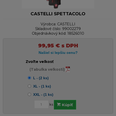
CASTELLI SPETTACOLO
Výrobca:
CASTELLI
Skladové číslo:
99002279
Objednávkový kód:
18526010
99,95
€
s DPH
Zvoľte veľkosť
(Tabuľka veľkosti)
L - (2 ks)
XL - (1 ks)
XXL - (1 ks)
ks
Kúpiť