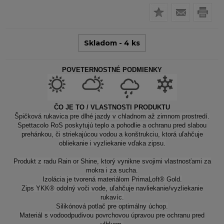
Skladom - 4 ks
POVETERNOSTNÉ PODMIENKY
ČO JE TO / VLASTNOSTI PRODUKTU
Špičková rukavica pre dlhé jazdy v chladnom až zimnom prostredí.
Spettacolo RoS poskytujú teplo a pohodlie a ochranu pred slabou
prehánkou, či striekajúcou vodou a konštrukciu, ktorá uľahčuje
obliekanie i vyzliekanie vďaka zipsu.
Produkt z radu Rain or Shine, ktorý vynikne svojimi vlastnosťami za
mokra i za sucha.
Izolácia je tvorená materiálom PrimaLoft® Gold.
Zips YKK® odolný voči vode, uľahčuje navliekanie/vyzliekanie
rukavíc.
Silikónová potlač pre optimálny úchop.
Materiál s vodoodpudivou povrchovou úpravou pre ochranu pred