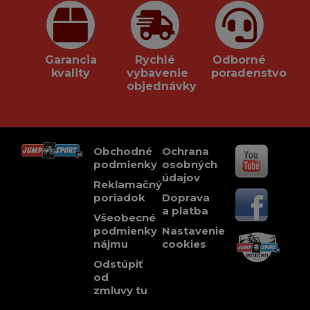
Garancia
Rychlé
Odborné
kvality
vybavenie
poradenstvo
objednávky
Obchodné
Ochrana
podmienky
osobných
údajov
Reklamačný
poriadok
Doprava
a platba
Všeobecné
podmienky
Nastavenie
nájmu
cookies
Odstúpiť
od
zmluvy tu