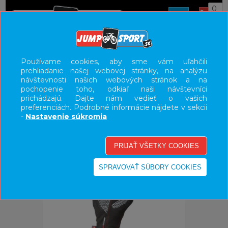
0
ÚVOD
OBLEČENIE
RUKAVICE
Používame cookies, aby sme vám uľahčili
prehliadanie našej webovej stránky, na analýzu
UŽÍVATEĽSKÝ PANEL
návštevnosti našich webových stránok a na
pochopenie toho, odkiaľ naši návštevníci
KATEGÓRIE
prichádzajú. Dajte nám vedieť o vašich
preferenciách. Podrobné informácie nájdete v sekcii
HLAVNÉ MENU
-
Nastavenie súkromia
VÝPREDAJ - VŠETKO