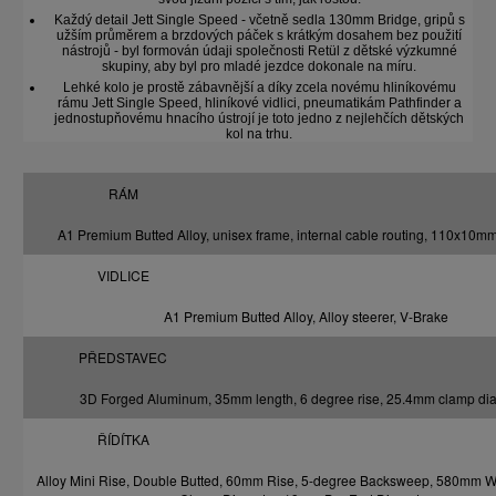
Každý detail Jett Single Speed - včetně sedla 130mm Bridge, gripů s
užším průměrem a brzdových páček s krátkým dosahem bez použití
nástrojů - byl formován údaji společnosti Retül z dětské výzkumné
skupiny, aby byl pro mladé jezdce dokonale na míru.
Lehké kolo je prostě zábavnější a díky zcela novému hliníkovému
rámu Jett Single Speed, hliníkové vidlici, pneumatikám Pathfinder a
jednostupňovému hnacího ústrojí je toto jedno z nejlehčích dětských
kol na trhu.
RÁM
A1 Premium Butted Alloy, unisex frame, internal cable routing, 110x10m
VIDLICE
A1 Premium Butted Alloy, Alloy steerer, V-Brake
PŘEDSTAVEC
3D Forged Aluminum, 35mm length, 6 degree rise, 25.4mm clamp di
ŘÍDÍTKA
Alloy Mini Rise, Double Butted, 60mm Rise, 5-degree Backsweep, 580mm 