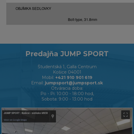
OBJÍMKA SEDLOVKY
Bolt-type, 31.8mm
Predajňa JUMP SPORT
Študentská 1, Galla Centrum
Košice 04001
Mobil:
+421 910 901 619
Email:
jumpsport@jumpsport.sk
Otváracia doba:
Po - Pi: 10:00 - 18:00 hod,
Sobota: 9:00 - 13:00 hod