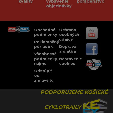
kvality
vybavenie
poradenstvo
objednávky
Obchodné
Ochrana
podmienky
osobných
údajov
Reklamačný
poriadok
Doprava
a platba
Všeobecné
podmienky
Nastavenie
nájmu
cookies
Odstúpiť
od
zmluvy tu
PODPORUJEME KOŠICKÉ
CYKLOTRAILY