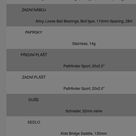
ZADNÍ NÁBOJ
Alloy, Loose Ball Bearings, Bolt type, 110mm Spacing, 28H
PAPRSKY
Stainless, 14g
PŘEDNÍ PLÁŠŤ
Pathfinder Sport, 20x2.0"
ZADNÍ PLÁŠŤ
Pathfinder Sport, 20x2.0"
DUŠE
Schrader, 32mm valve
SEDLO
Kids Bridge Saddle, 130mm