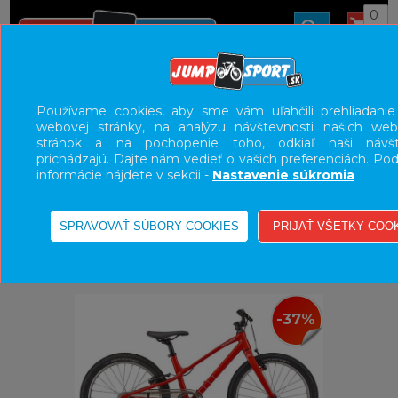
0
ÚVOD
BICYKLE
DETSKÉ BICYKLE/ODRÁŽADLA
Používame cookies, aby sme vám uľahčili prehliadanie
webovej stránky, na analýzu návštevnosti našich we
20"
stránok a na pochopenie toho, odkiaľ naši návšte
prichádzajú. Dajte nám vedieť o vašich preferenciách. Po
UŽÍVATEĽSKÝ PANEL
informácie nájdete v sekcii -
Nastavenie súkromia
KATEGÓRIE
HLAVNÉ MENU
VÝPREDAJ - VŠETKO
-37%