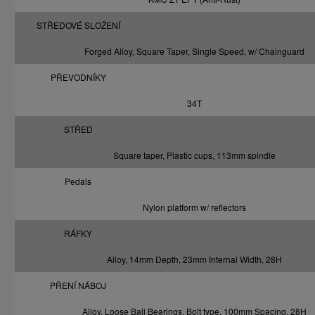
STŘEDOVÉ SLOŽENÍ
Forged Alloy, Square Taper, Single Speed, w/ Chainguard
PŘEVODNÍKY
34T
STŘED
Square taper, Plastic cups, 113mm spindle
Pedals
Nylon platform w/ reflectors
RÁFKY
Alloy, 14mm Depth, 23mm Internal Width, 28H
PŘENÍ NÁBOJ
Alloy, Loose Ball Bearings, Bolt type, 100mm Spacing, 28H