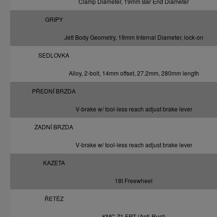
Clamp Diameter, 19mm Bar End Diameter
GRIPY
Jett Body Geometry, 19mm Internal Diameter, lock-on
SEDLOVKA
Alloy, 2-bolt, 14mm offset, 27.2mm, 280mm length
PŘEDNÍ BRZDA
V-brake w/ tool-less reach adjust brake lever
ZADNÍ BRZDA
V-brake w/ tool-less reach adjust brake lever
KAZETA
18t Freewheel
ŘETĚZ
KMC Z1 EPT (Anti-Rust)