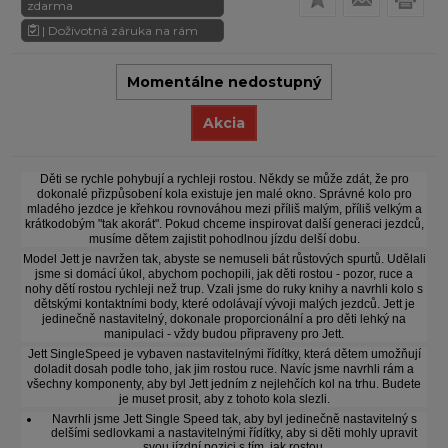
zdarma
| Doživotná záruka na rám
Momentálne nedostupný
Akcia
Děti se rychle pohybují a rychleji rostou. Někdy se může zdát, že pro
dokonalé přizpůsobení kola existuje jen malé okno. Správné kolo pro
mladého jezdce je křehkou rovnováhou mezi příliš malým, příliš velkým a
krátkodobým "tak akorát". Pokud chceme inspirovat další generaci jezdců,
musíme dětem zajistit pohodlnou jízdu delší dobu.
Model Jett je navržen tak, abyste se nemuseli bát růstových spurtů. Udělali
jsme si domácí úkol, abychom pochopili, jak děti rostou - pozor, ruce a
nohy dětí rostou rychleji než trup. Vzali jsme do ruky knihy a navrhli kolo s
dětskými kontaktními body, které odolávají vývoji malých jezdců. Jett je
jedinečně nastavitelný, dokonale proporcionální a pro děti lehký na
manipulaci - vždy budou připraveny pro Jett.
Jett SingleSpeed je vybaven nastavitelnými řídítky, která dětem umožňují
doladit dosah podle toho, jak jim rostou ruce. Navíc jsme navrhli rám a
všechny komponenty, aby byl Jett jedním z nejlehčích kol na trhu. Budete
je muset prosit, aby z tohoto kola slezli.
Navrhli jsme Jett Single Speed tak, aby byl jedinečně nastavitelný s
delšími sedlovkami a nastavitelnými řídítky, aby si děti mohly upravit
svou jízdní pozici s tím, jak rostou.