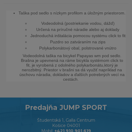
Taška pod sedlo s nízkym profilom a úložným priestorom.
Vodeodolná (postriekanie vodou, dážď)
Určená na príručné náradie alebo aj doklady
Jednoduchá inštalácia pomocou systému click to fit
Puzdro so zatváraním na zips
Polykarbonátový obal, polstrované vnútro
Vodeodolná taška na bicykel Papayas wm pod sedlo.
Brašna je upevnená na ráme bicykla systémom click to
fit, je vyrobená z odolného polykarbonátu,ktorý je
nerozbitný.
Priestor v brašni sa dá využiť napríklad na
úschovu náradia, dokladov a ďalších potrebných vecí na
cestách.
Predajňa JUMP SPORT
Študentská 1, Galla Centrum
Košice 04001
Mobil:
+421 910 901 619