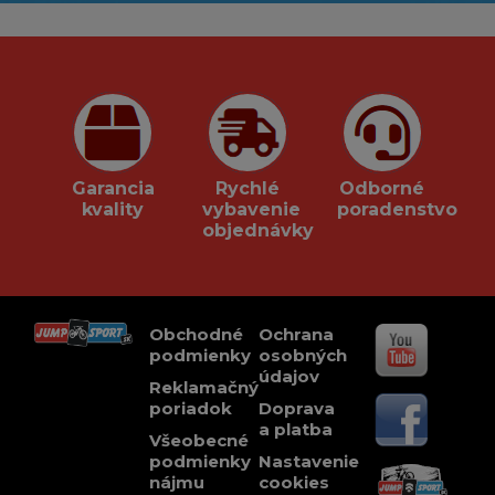
Garancia
Rychlé
Odborné
kvality
vybavenie
poradenstvo
objednávky
Obchodné
Ochrana
podmienky
osobných
údajov
Reklamačný
poriadok
Doprava
a platba
Všeobecné
podmienky
Nastavenie
nájmu
cookies