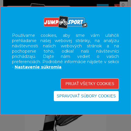
0
ÚVOD
DOPLNKY
Používame cookies, aby sme vám uľahčili
prehliadanie našej webovej stránky, na analýzu
UŽÍVATEĽSKÝ PANEL
návštevnosti našich webových stránok a na
pochopenie toho, odkiaľ naši návštevníci
KATEGÓRIE
prichádzajú. Dajte nám vedieť o vašich
preferenciách. Podrobné informácie nájdete v sekcii
HLAVNÉ MENU
-
Nastavenie súkromia
VÝPREDAJ - VŠETKO
-30%