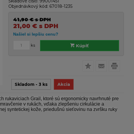
Skladové číslo:
99001451
Objednávkový kód:
67018-1235
41,90
€
s DPH
21,00
€
s DPH
ks
Kúpiť
Skladom - 3 ks
Akcia
 rukaviciach Grail, ktoré sú ergonomicky navrhnuté pre
ravčenie v rukách, vďaka zlepšeniu cirkulácie a
lnej syntetickej kože, priedušnú sieťovinu na zvršku ruky