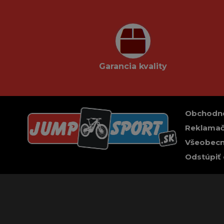
Garancia kvality
Obchodn
Reklamač
Všeobecn
Odstúpiť 