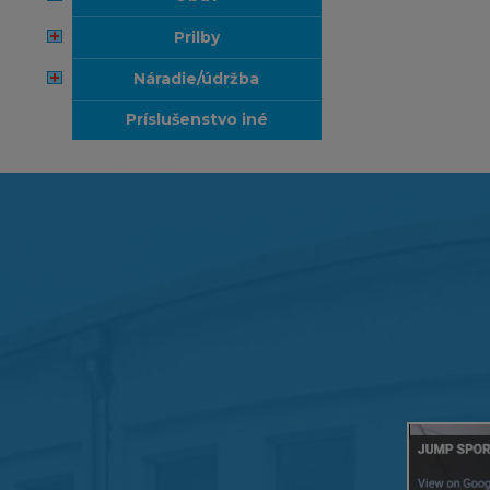
prilby
náradie/údržba
príslušenstvo iné