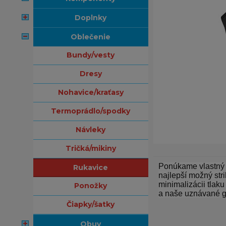
doplnky
oblečenie
bundy/vesty
dresy
nohavice/kraťasy
termoprádlo/spodky
návleky
tričká/mikiny
Ponúkame vlastný 
rukavice
najlepší možný str
minimalizácii tlaku
ponožky
a naše uznávané gé
čiapky/šatky
obuv