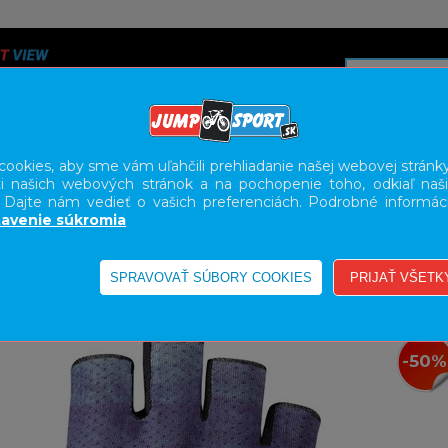
ookies, aby sme vám uľahčili prehliadanie našej webovej stránky
i našich webových stránok a na pochopenie toho, odkiaľ naši
A
SERVIS
SLUŽBY
KARIÉRA
BODY GEOMETRY FI
. Dajte nám vedieť o vašich preferenciách. Podrobné informác
avenie súkromia
-50%