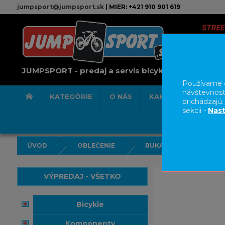
jumpsport@jumpsport.sk
| MIER: +421 910 901 619
JUMPSPORT - predaj a servis bicyklov
Používame c
návštevnost
KATEGÓRIE
O NÁS
KAMENNÁ PREDAJN
prichádzajú
sekcii -
Nast
ÚVOD
OBLEČENIE
RUKAVICE
VÝPREDAJ - VŠETKO
bicykle
komponenty