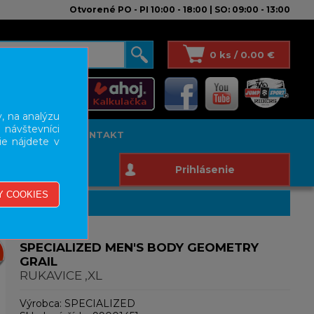
Otvorené PO - PI 10:00 - 18:00 | SO: 09:00 - 13:00
0 ks / 0.00 €
, na analýzu
 návštevníci
T STUDIO
KONTAKT
ie nájdete v
Prihlásenie
SPECIALIZED MEN'S BODY GEOMETRY
GRAIL
RUKAVICE ,XL
Výrobca:
SPECIALIZED