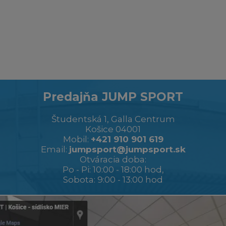
Predajňa JUMP SPORT
Študentská 1, Galla Centrum
Košice 04001
Mobil:
+421 910 901 619
Email:
jumpsport@jumpsport.sk
Otváracia doba:
Po - Pi: 10:00 - 18:00 hod,
Sobota: 9:00 - 13:00 hod