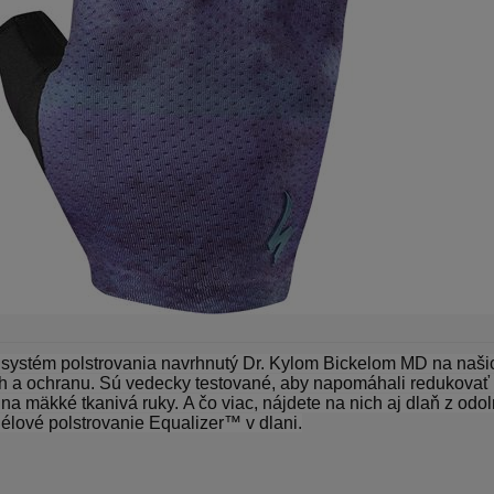
systém polstrovania navrhnutý Dr.
Kylom Bickelom MD na našich
ih a ochranu.
Sú vedecky testované, aby napomáhali redukovať m
 na mäkké tkanivá ruky.
A čo viac, nájdete na nich aj dlaň z odo
lové polstrovanie Equalizer™ v dlani.