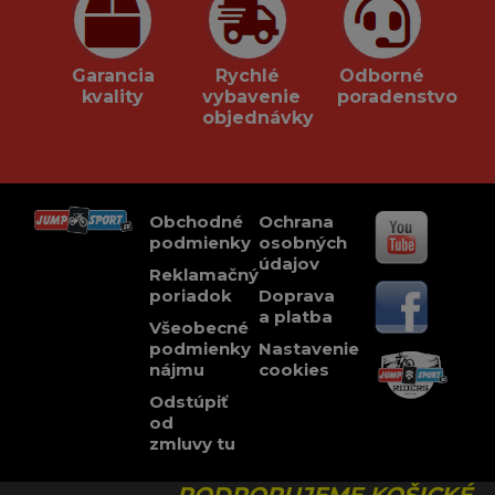
Garancia
Rychlé
Odborné
kvality
vybavenie
poradenstvo
objednávky
Obchodné
Ochrana
podmienky
osobných
údajov
Reklamačný
poriadok
Doprava
a platba
Všeobecné
podmienky
Nastavenie
nájmu
cookies
Odstúpiť
od
zmluvy tu
PODPORUJEME KOŠICKÉ