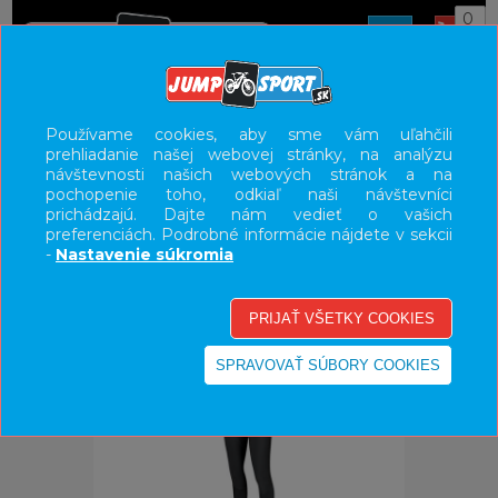
0
ÚVOD
OBLEČENIE
NOHAVICE/KRAŤASY
Používame cookies, aby sme vám uľahčili
prehliadanie našej webovej stránky, na analýzu
UŽÍVATEĽSKÝ PANEL
návštevnosti našich webových stránok a na
pochopenie toho, odkiaľ naši návštevníci
KATEGÓRIE
prichádzajú. Dajte nám vedieť o vašich
preferenciách. Podrobné informácie nájdete v sekcii
HLAVNÉ MENU
-
Nastavenie súkromia
VÝPREDAJ - VŠETKO