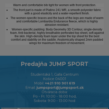
Warm and comfortable bib tight for women with front protection.
The front part is made of Platino 241 WR, a smooth polyester fabric
with a good elasticity and a water-repellent finish.
The women-specific braces and the back of the legs are made of warm
and comfortable Lombardia Endurance fleece, which is highly
abrasion resistant.
Women-specific padding: Body Geometry 3D Contour, single-density
foam. Anti-bacterial, highly breathable perforated top sheet, soft against
the skin. High-density foam layer under the top sheet for the best
comfort and stability on the saddle. Anatomically shaped 2mm padded
wings for maximum freedom of movement.
Predajňa JUMP SPORT
Študentská 1, Galla Centrum
Košice 04001
Mobil:
+421 910 901 619
Email:
jumpsport@jumpsport.sk
Otváracia doba:
Po - Pi: 10:00 - 18:00 hod,
Sobota: 9:00 - 13:00 hod