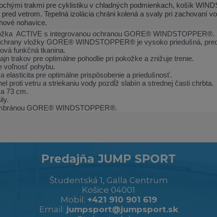
ochými trakmi pre cyklistiku v chladných podmienkach, košík WIND
 pred vetrom. Tepelná izolácia chráni kolená a svaly pri zachovaní v
chové nohavice.
ložka ACTIVE s integrovanou ochranou GORE® WINDSTOPPER®.
ochrany vložky GORE® WINDSTOPPER® je vysoko priedušná, predtva
ová funkčná tkanina.
jn trakov pre optimálne pohodlie pri pokožke a znižuje trenie.
e voľnosť pohybu.
 a elasticita pre optimálne prispôsobenie a priedušnosť.
 proti vetru a striekaniu vody pozdĺž slabín a strednej časti chrbta.
ka 73 cm.
ly.
embránou GORE® WINDSTOPPER®.
Predajňa JUMP SPORT
Študentská 1, Galla Centrum
Košice 04001
Mobil:
+421 910 901 619
Email:
jumpsport@jumpsport.sk