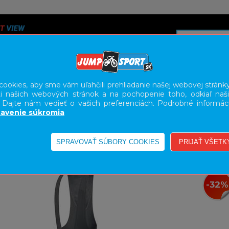
ookies, aby sme vám uľahčili prehliadanie našej webovej stránky
i našich webových stránok a na pochopenie toho, odkiaľ naši
A
SERVIS
SLUŽBY
KARIÉRA
BODY GEOMETRY FI
. Dajte nám vedieť o vašich preferenciách. Podrobné informác
avenie súkromia
-32%