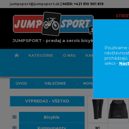
jumpsport@jumpsport.sk
| MIER: +421 910 901 619
JUMPSPORT - predaj a servis bicyklov
Používame c
návštevnost
KATEGÓRIE
O NÁS
KAMENNÁ PREDAJN
prichádzajú
sekcii -
Nast
ÚVOD
OBLEČENIE
NOHAVICE/KRAŤASY
VÝPREDAJ - VŠETKO
bicykle
komponenty