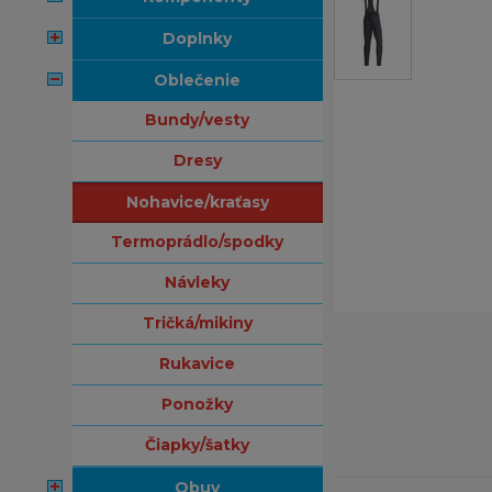
doplnky
oblečenie
bundy/vesty
dresy
nohavice/kraťasy
termoprádlo/spodky
návleky
tričká/mikiny
rukavice
ponožky
čiapky/šatky
obuv