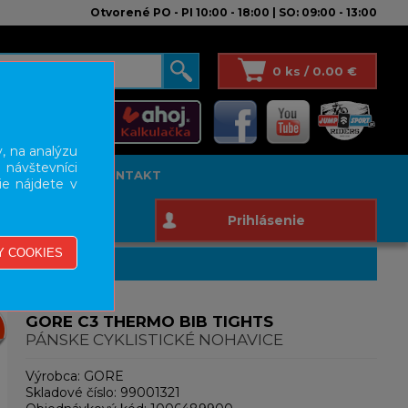
Otvorené PO - PI 10:00 - 18:00 | SO: 09:00 - 13:00
0 ks / 0.00 €
, na analýzu
 návštevníci
T STUDIO
KONTAKT
ie nájdete v
Prihlásenie
GORE C3 THERMO BIB TIGHTS
PÁNSKE CYKLISTICKÉ NOHAVICE
Výrobca:
GORE
Skladové číslo:
99001321