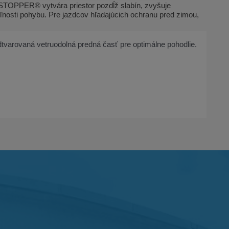
STOPPER® vytvára priestor pozdĺž slabín, zvyšuje
oľnosti pohybu. Pre jazdcov hľadajúcich ochranu pred zimou,
rovaná vetruodolná predná časť pre optimálne pohodlie.