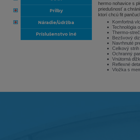
hermo nohavice s pl
priedušnosť a chráni
prilby
ktorí chcú fit panču
Komfortná v
náradie/údržba
Technológia 
Thermo-streč
príslušenstvo iné
Bezšvový diza
Navrhnuté pr
Celkový strih
Ochranný panel
Vnútorná dĺž
Reflexné detai
Vložka s m