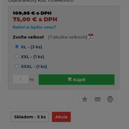
Objednávkový kód:
1006489900
109,95
€
s DPH
75,00
€
s DPH
Zvoľte veľkosť
(Tabuľka veľkosti)
XL - (3 ks)
XXL - (1 ks)
XXXL - (1 ks)
ks
Kúpiť
Skladom - 5 ks
Akcia