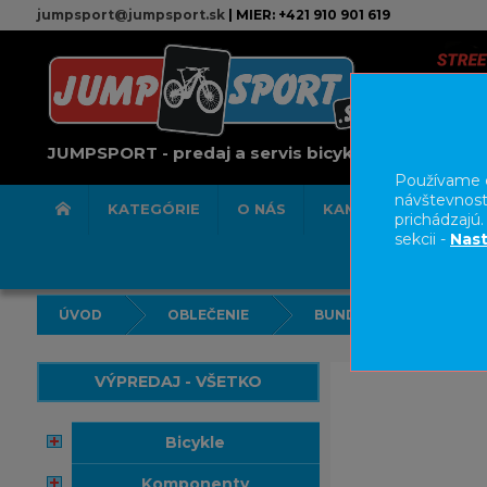
jumpsport@jumpsport.sk
| MIER: +421 910 901 619
JUMPSPORT - predaj a servis bicyklov
Používame c
návštevnost
KATEGÓRIE
O NÁS
KAMENNÁ PREDAJN
prichádzajú
sekcii -
Nast
ÚVOD
OBLEČENIE
BUNDY/VESTY
VÝPREDAJ - VŠETKO
bicykle
komponenty