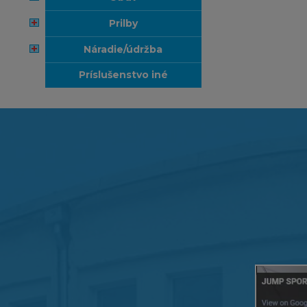
prilby
náradie/údržba
príslušenstvo iné