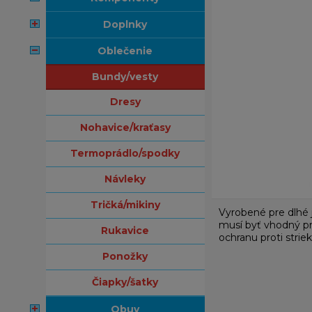
doplnky
oblečenie
bundy/vesty
dresy
nohavice/kraťasy
termoprádlo/spodky
návleky
tričká/mikiny
Vyrobené pre dlhé j
musí byť vhodný pr
rukavice
ochranu proti stri
ponožky
čiapky/šatky
obuv