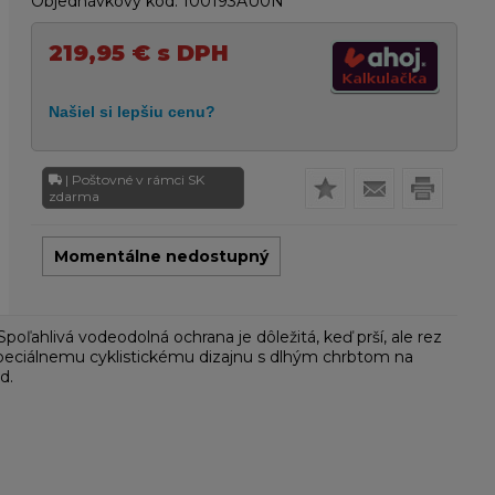
Objednávkový kód:
100193AU0N
219,95
€
s DPH
| Poštovné v rámci SK
zdarma
Momentálne nedostupný
ľahlivá vodeodolná ochrana je dôležitá, keď prší, ale rez
špeciálnemu cyklistickému dizajnu s dlhým chrbtom na
d.