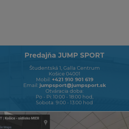
Predajňa JUMP SPORT
Študentská 1, Galla Centrum
Košice 04001
Mobil:
+421 910 901 619
Email:
jumpsport@jumpsport.sk
Otváracia doba:
Po - Pi: 10:00 - 18:00 hod,
Sobota: 9:00 - 13:00 hod