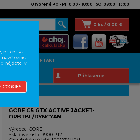
Otvorené PO - PI 10:00 - 18:00 | SO: 09:00 - 13:00
0 ks / 0.00 €
, na analýzu
 návštevníci
T STUDIO
KONTAKT
ie nájdete v
Prihlásenie
GORE C5 GTX ACTIVE JACKET-
ORBTBL/DYNCYAN
Výrobca:
GORE
Skladové číslo:
99001317