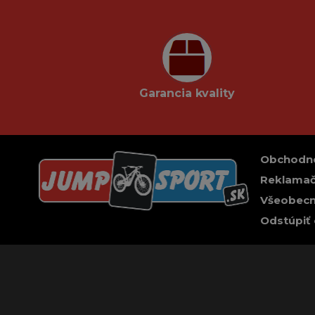
Garancia kvality
Obchodn
Reklamač
Všeobecn
Odstúpiť 