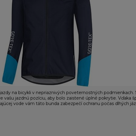
azdy na bicykli v nepriaznivých poveternostných podmienkach. Spo
e vašu jazdnú pozíciu, aby bolo zaistené úplné pokrytie. Vďaka 
ekajúcej vode vám táto bunda zabezpečí ochranu počas dlhých jáz