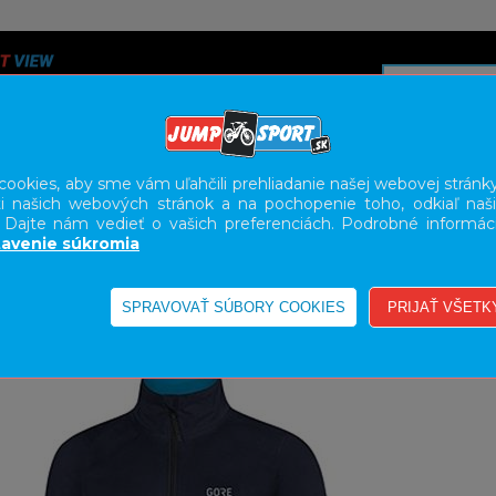
ookies, aby sme vám uľahčili prehliadanie našej webovej stránky
i našich webových stránok a na pochopenie toho, odkiaľ naši
A
SERVIS
SLUŽBY
KARIÉRA
BODY GEOMETRY FI
. Dajte nám vedieť o vašich preferenciách. Podrobné informác
avenie súkromia