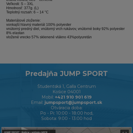
Veľkosti: S – 3XL
Hmotnosť: 377g. (L)
Teplotný rozsah: 6 – 14 °C
Materiálové zloženie:
vonkajší hlavný materiál 100% polyester
vnútorný predný diel, vnútorný vrch rukávov, vnútorné boky 92% polyester
8% elastan
vložené vrecko 57% sklenené vlákno 43%polyuretán
Predajňa JUMP SPORT
Študentská 1, Galla Centrum
Košice 04001
Mobil:
+421 910 901 619
Email:
jumpsport@jumpsport.sk
Otváracia doba:
Po - Pi: 10:00 - 18:00 hod,
Sobota: 9:00 - 13:00 hod