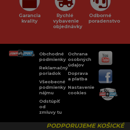
Garancia
Rychlé
Odborné
kvality
vybavenie
poradenstvo
objednávky
Obchodné
Ochrana
podmienky
osobných
údajov
Reklamačný
poriadok
Doprava
a platba
Všeobecné
podmienky
Nastavenie
nájmu
cookies
Odstúpiť
od
zmluvy tu
PODPORUJEME KOŠICKÉ