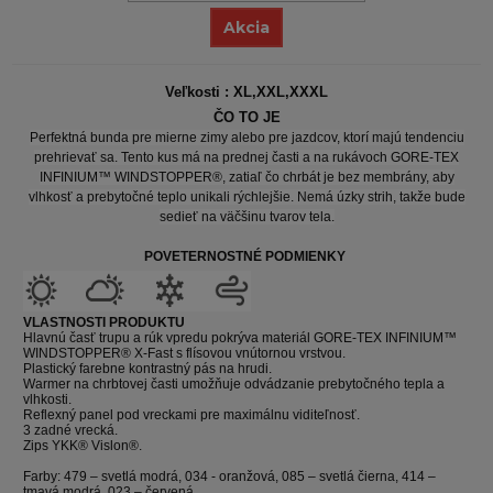
Akcia
Veľkosti : XL,XXL,XXXL
ČO TO JE
Perfektná bunda pre mierne zimy alebo pre jazdcov, ktorí majú tendenciu
prehrievať sa. Tento kus má na prednej časti a na rukávoch GORE-TEX
INFINIUM™ WINDSTOPPER®, zatiaľ čo chrbát je bez membrány, aby
vlhkosť a prebytočné teplo unikali rýchlejšie. Nemá úzky strih, takže bude
sedieť na väčšinu tvarov tela.
POVETERNOSTNÉ PODMIENKY
VLASTNOSTI PRODUKTU
Hlavnú časť trupu a rúk vpredu pokrýva materiál GORE-TEX INFINIUM™
WINDSTOPPER® X-Fast s flísovou vnútornou vrstvou.
Plastický farebne kontrastný pás na hrudi.
Warmer na chrbtovej časti umožňuje odvádzanie prebytočného tepla a
vlhkosti.
Reflexný panel pod vreckami pre maximálnu viditeľnosť.
3 zadné vrecká.
Zips YKK® Vislon®.
Farby: 479 – svetlá modrá, 034 - oranžová, 085 – svetlá čierna, 414 –
tmavá modrá, 023 – červená