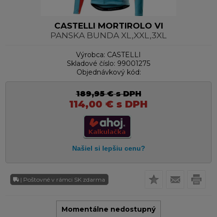
CASTELLI MORTIROLO VI
PANSKA BUNDA XL,XXL,3XL
Výrobca:
CASTELLI
Skladové číslo:
99001275
Objednávkový kód:
189,95
€
s DPH
114,00
€
s DPH
| Poštovné v rámci SK zdarma
Momentálne nedostupný