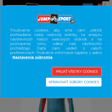
0
ÚVOD
OBLEČENIE
BUNDY/VESTY
Používame cookies, aby sme vám uľahčili
prehliadanie našej webovej stránky, na analýzu
UŽÍVATEĽSKÝ PANEL
návštevnosti našich webových stránok a na
pochopenie toho, odkiaľ naši návštevníci
KATEGÓRIE
prichádzajú. Dajte nám vedieť o vašich
preferenciách. Podrobné informácie nájdete v sekcii
HLAVNÉ MENU
-
Nastavenie súkromia
VÝPREDAJ - VŠETKO
-40%