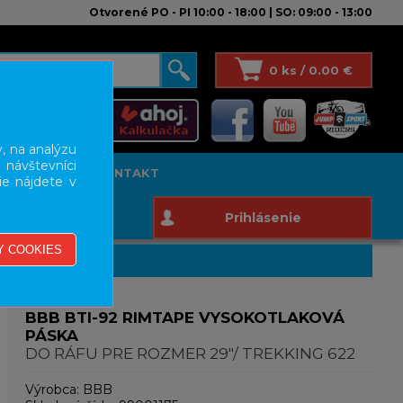
Otvorené PO - PI 10:00 - 18:00 | SO: 09:00 - 13:00
0 ks / 0.00 €
, na analýzu
 návštevníci
T STUDIO
KONTAKT
ie nájdete v
Prihlásenie
BBB BTI-92 RIMTAPE VYSOKOTLAKOVÁ
PÁSKA
DO RÁFU PRE ROZMER 29"/ TREKKING 622
Výrobca:
BBB