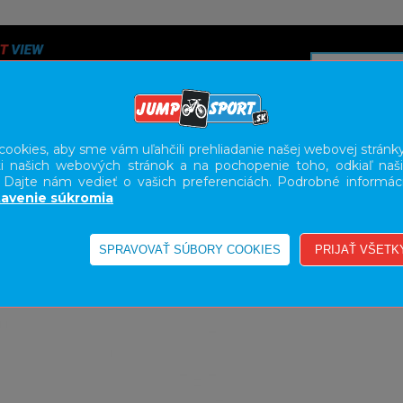
ookies, aby sme vám uľahčili prehliadanie našej webovej stránky
i našich webových stránok a na pochopenie toho, odkiaľ naši
A
SERVIS
SLUŽBY
KARIÉRA
BODY GEOMETRY FI
. Dajte nám vedieť o vašich preferenciách. Podrobné informác
avenie súkromia
PRÍSLUŠENSTVO