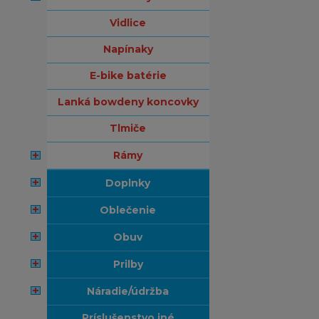
vidlice
napínaky
e-bike batérie
lanká bowdeny koncovky
tlmiče
rámy
doplnky
oblečenie
obuv
prilby
náradie/údržba
príslušenstvo iné