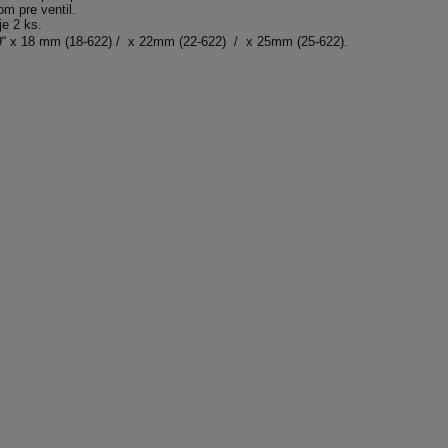
m pre ventil.
je 2 ks.
9“ x 18 mm (18-622) / x 22mm (22-622) / x 25mm (25-622).