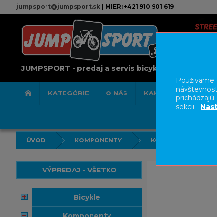
jumpsport@jumpsport.sk
| MIER: +421 910 901 619
JUMPSPORT - predaj a servis bicyklov
Používame c
návštevnost
KATEGÓRIE
O NÁS
KAMENNÁ PREDAJN
prichádzajú
sekcii -
Nast
ÚVOD
KOMPONENTY
KOLESÁ/RÁFKY
VÝPREDAJ - VŠETKO
bicykle
komponenty