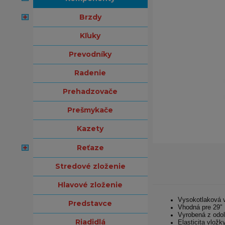
brzdy
kľuky
prevodníky
radenie
prehadzovače
prešmykače
kazety
reťaze
stredové zloženie
hlavové zloženie
Vysokotlaková v
predstavce
Vhodná pre 29" 
Vyrobená z odol
riadidlá
Elasticita vložk