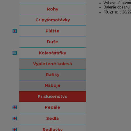
Vybavené otvoro
Balenie obsahu 
rohy
Rozmer:
28/2
gripy/omotávky
plášte
duše
kolesá/ráfky
vypletené kolesá
ráfiky
náboje
príslušenstvo
pedále
sedlá
sedlovky