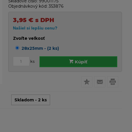
Skladové číslo:
99001175
Objednávkový kód:
353876
3,95
€
s DPH
Zvoľte veľkosť
28x25mm - (2 ks)
ks
Kúpiť
Skladom - 2 ks