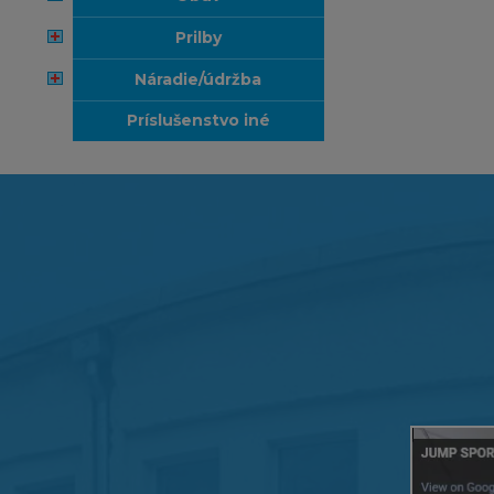
prilby
náradie/údržba
príslušenstvo iné