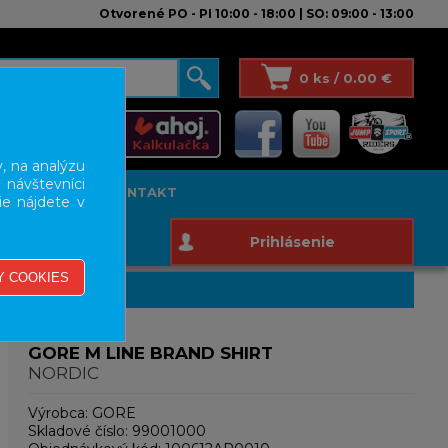
Otvorené PO - PI 10:00 - 18:00 | SO: 09:00 - 13:00
0 ks / 0.00 €
, na analýzu
 návštevníci
T STUDIO
KONTAKT
ie nájdete v
Prihlásenie
GORE M LINE BRAND SHIRT
NORDIC
Výrobca:
GORE
Skladové číslo:
99001000