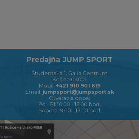
Predajňa JUMP SPORT
Študentská 1, Galla Centrum
Košice 04001
Mobil:
+421 910 901 619
Email:
jumpsport@jumpsport.sk
Otváracia doba:
Po - Pi: 10:00 - 18:00 hod,
Sobota: 9:00 - 13:00 hod