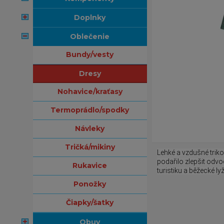
doplnky
oblečenie
bundy/vesty
dresy
nohavice/kraťasy
termoprádlo/spodky
návleky
tričká/mikiny
Lehké a vzdušné trik
podařilo zlepšit odvod
rukavice
turistiku a běžecké l
ponožky
čiapky/šatky
obuv