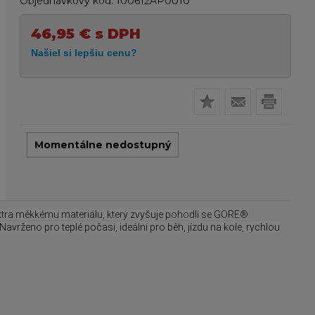
Objednávkový kód:
100612AP0010
46,95
€
s DPH
Momentálne nedostupný
extra měkkému materiálu, který zvyšuje pohodlí se GORE®
 Navrženo pro teplé počasí, ideální pro běh, jízdu na kole, rychlou