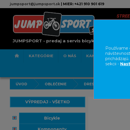
jumpsport@jumpsport.sk
| MIER: +421 910 901 619
JUMPSPORT - predaj a servis bicyklov
Používame c
návštevnost
KATEGÓRIE
O NÁS
KAMENNÁ PREDAJN
prichádzajú
sekcii -
Nast
ÚVOD
OBLEČENIE
DRESY
VÝPREDAJ - VŠETKO
bicykle
komponenty