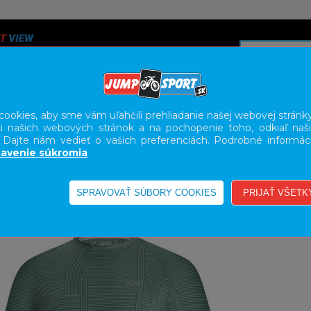
ookies, aby sme vám uľahčili prehliadanie našej webovej stránky
i našich webových stránok a na pochopenie toho, odkiaľ naši
A
SERVIS
SLUŽBY
KARIÉRA
BODY GEOMETRY FI
. Dajte nám vedieť o vašich preferenciách. Podrobné informác
avenie súkromia