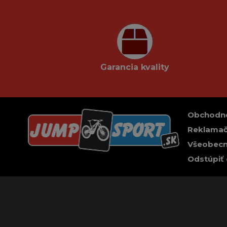
Garancia kvality
Obchodn
Reklamač
Všeobecn
Odstúpiť 