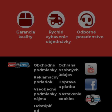
Garancia
Rychlé
Odborné
kvality
vybavenie
poradenstvo
objednávky
Obchodné
Ochrana
podmienky
osobných
údajov
Reklamačný
poriadok
Doprava
a platba
Všeobecné
podmienky
Nastavenie
nájmu
cookies
Odstúpiť
od