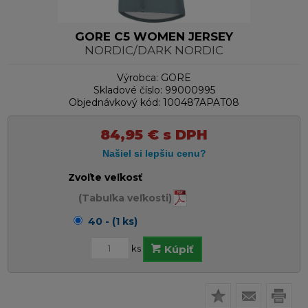
GORE C5 WOMEN JERSEY
NORDIC/DARK NORDIC
Výrobca:
GORE
Skladové číslo:
99000995
Objednávkový kód:
100487APAT08
84,95
€
s DPH
Zvoľte veľkosť
(Tabuľka veľkosti)
40 - (1 ks)
ks
Kúpiť