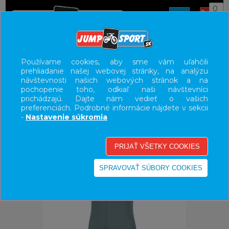
0
ÚVOD
OBLEČENIE
DRESY
Používame cookies, aby sme vám uľahčili
prehliadanie našej webovej stránky, na analýzu
UŽÍVATEĽSKÝ PANEL
návštevnosti našich webových stránok a na
pochopenie toho, odkiaľ naši návštevníci
KATEGÓRIE
prichádzajú. Dajte nám vedieť o vašich
preferenciách. Podrobné informácie nájdete v sekcii
HLAVNÉ MENU
-
Nastavenie súkromia
VÝPREDAJ - VŠETKO