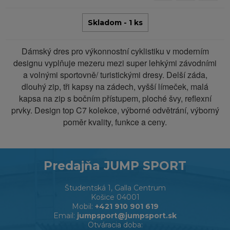
Skladom - 1 ks
Dámský dres pro výkonnostní cyklistiku v moderním
designu vyplňuje mezeru mezi super lehkými závodními
a volnými sportovně/ turistickými dresy. Delší záda,
dlouhý zip, tři kapsy na zádech, vyšší límeček, malá
kapsa na zip s bočním přístupem, ploché švy, reflexní
prvky. Design top C7 kolekce, výborné odvětrání, výborný
poměr kvality, funkce a ceny.
Predajňa JUMP SPORT
Študentská 1, Galla Centrum
Košice 04001
Mobil:
+421 910 901 619
Email:
jumpsport@jumpsport.sk
Otváracia doba: