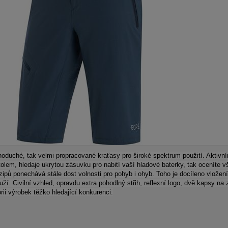
noduché, tak velmi propracované kraťasy pro široké spektrum použití. Aktivn
tolem, hledaje ukrytou zásuvku pro nabití vaší hladové baterky, tak oceníte v
pů ponechává stále dost volnosti pro pohyb i ohyb. Toho je docíleno vložením
uží. Civilní vzhled, opravdu extra pohodlný střih, reflexní logo, dvě kapsy na
ii výrobek těžko hledající konkurenci.