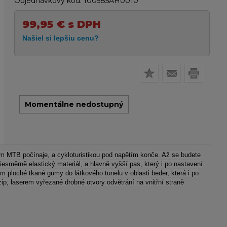
Objednávkový kód:
100585AH0010
99,95
€
s DPH
Momentálne nedostupný
ím MTB počínaje, a cykloturistikou pod napětím konče. Až se budete
šesměrně elastický materiál, a hlavně vyšší pas, který i po nastavení
 ploché tkané gumy do látkového tunelu v oblasti beder, která i po
 zip, laserem vyřezané drobné otvory odvětrání na vnitřní straně