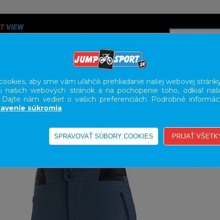
ookies, aby sme vám uľahčili prehliadanie našej webovej stránky
i našich webových stránok a na pochopenie toho, odkiaľ naši
A
SERVIS
SLUŽBY
KARIÉRA
BODY GEOMETRY FI
. Dajte nám vedieť o vašich preferenciách. Podrobné informác
avenie súkromia