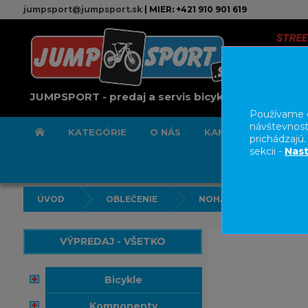
jumpsport@jumpsport.sk
| MIER: +421 910 901 619
JUMPSPORT - predaj a servis bicyklov
Používame c
návštevnost
KATEGÓRIE
O NÁS
KAMENNÁ PREDAJN
prichádzajú
sekcii -
Nast
ÚVOD
OBLEČENIE
NOHAVICE/KRAŤASY
VÝPREDAJ - VŠETKO
bicykle
komponenty