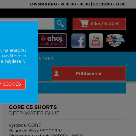
Otvorené PO - PI 10:00 - 18:00 | SO: 09:00 - 13:00
0 ks / 0.00 €
, na analýzu
 návštevníci
T STUDIO
KONTAKT
ie nájdete v
Prihlásenie
GORE C5 SHORTS
DEEP WATER BLUE
Výrobca:
GORE
Skladové číslo:
99000993