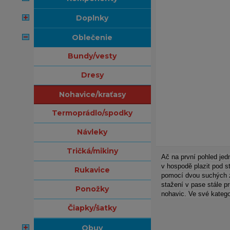
doplnky
oblečenie
bundy/vesty
dresy
nohavice/kraťasy
termoprádlo/spodky
návleky
tričká/mikiny
Ač na první pohled jed
v hospodě plazit pod s
rukavice
pomocí dvou suchých zi
stažení v pase stále pr
ponožky
nohavic. Ve své kategor
čiapky/šatky
obuv