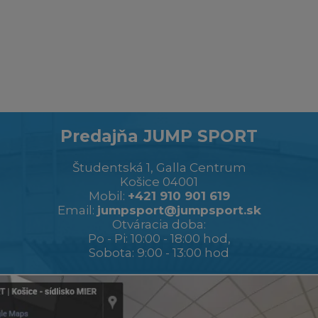
Predajňa JUMP SPORT
Študentská 1, Galla Centrum
Košice 04001
Mobil:
+421 910 901 619
Email:
jumpsport@jumpsport.sk
Otváracia doba:
Po - Pi: 10:00 - 18:00 hod,
Sobota: 9:00 - 13:00 hod