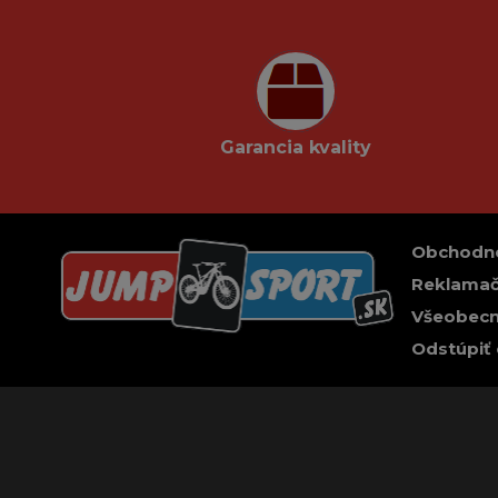
Garancia kvality
Obchodn
Reklamač
Všeobecn
Odstúpiť 