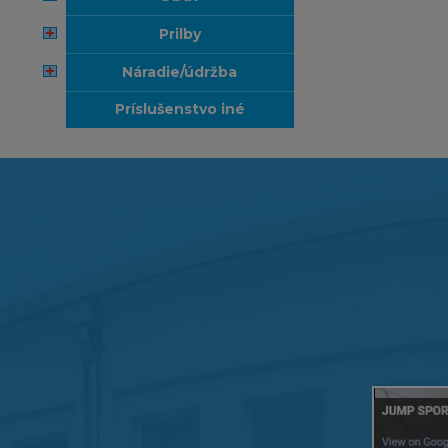
prilby
náradie/údržba
príslušenstvo iné