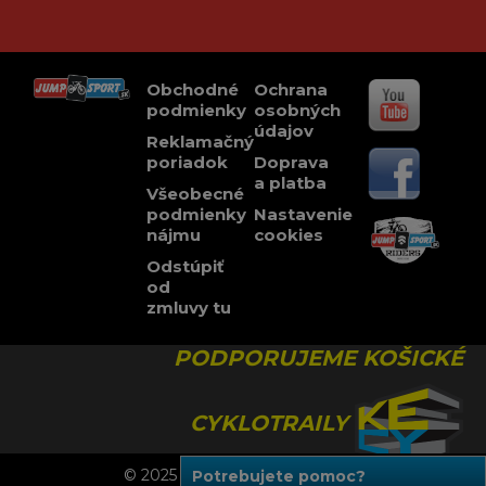
Obchodné
Ochrana
podmienky
osobných
údajov
Reklamačný
poriadok
Doprava
a platba
Všeobecné
podmienky
Nastavenie
nájmu
cookies
Odstúpiť
od
zmluvy tu
PODPORUJEME KOŠICKÉ
CYKLOTRAILY
© 2025 JUMPSPORT, Všetky práva vyhradené.
Potrebujete pomoc?