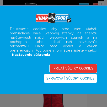
0
ÚVOD
OBLEČENIE
DRESY
Používame cookies, aby sme vám uľahčili
prehliadanie našej webovej stránky, na analýzu
UŽÍVATEĽSKÝ PANEL
návštevnosti našich webových stránok a na
pochopenie toho, odkiaľ naši návštevníci
KATEGÓRIE
prichádzajú. Dajte nám vedieť o vašich
preferenciách. Podrobné informácie nájdete v sekcii
HLAVNÉ MENU
-
Nastavenie súkromia
VÝPREDAJ - VŠETKO