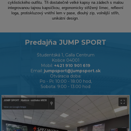
cyklistického outfitu. Tři dostatečně velké kapsy na zádech s malou
integrovanou tajnou kapsičkou, ergonomicky střižený límec, reflexní
loga, protiskluzový vnitřní lem v pase, dlouhý zip, volnější střih,
unikátní design.
Predajňa JUMP SPORT
Študentská 1, Galla Centrum
Košice 04001
Mobil:
+421 910 901 619
Email:
jumpsport@jumpsport.sk
Otváracia doba:
Po - Pi: 10:00 - 18:00 hod,
Sobota: 9:00 - 13:00 hod